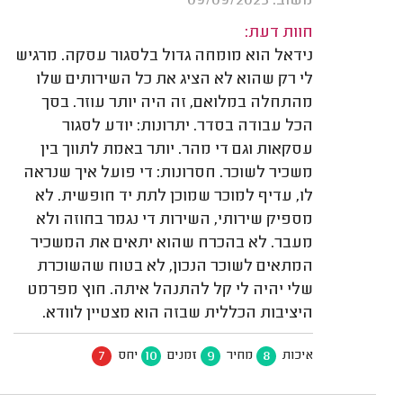
משוב: 09/09/2025
חוות דעת:
נידאל הוא מומחה גדול בלסגור עסקה. מרגיש
לי רק שהוא לא הציג את כל השירותים שלו
מהתחלה במלואם, זה היה יותר עוזר. בסך
הכל עבודה בסדר. יתרונות: יודע לסגור
עסקאות וגם די מהר. יותר באמת לתווך בין
משכיר לשוכר. חסרונות: די פועל איך שנראה
לו, עדיף למוכר שמוכן לתת יד חופשית. לא
מספיק שירותי, השירות די נגמר בחוזה ולא
מעבר. לא בהכרח שהוא יתאים את המשכיר
המתאים לשוכר הנכון, לא בטוח שהשוכרת
שלי יהיה לי קל להתנהל איתה. חוץ מפרמט
היציבות הכללית שבזה הוא מצטיין לוודא.
7
10
9
8
איכות
מחיר
זמנים
יחס