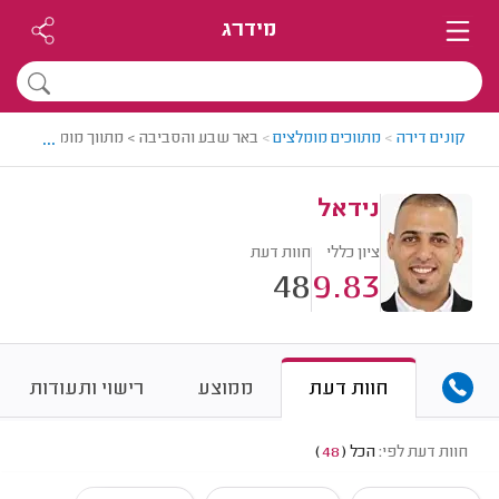
מידרג
...
קונים דירה
>
מתווכים מומלצים
>
באר שבע והסביבה > מתווך מומלץ - נידא
נידאל
ציון כללי
חוות דעת
48
9.83
חוות דעת
ממוצע
רישוי ותעודות
חוות דעת לפי:
הכל
(
48
)