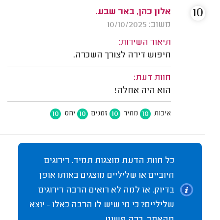
10
אלון כהן, באר שבע.
משוב: 10/10/2025
תיאור השירות:
חיפוש דירה לצורך השכרה.
חוות דעת:
הוא היה אחלה!
10
10
10
10
איכות
מחיר
זמנים
יחס
כל חוות הדעת מוצגות תמיד. דירוגים
חיוביים או שליליים מוצגים באותו אופן
בדיוק. אז למה לא רואים הרבה דירוגים
שליליים? כי מי שיש לו הרבה כאלו - יוצא