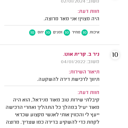
משוב: 02/01/2024
חוות דעת:
היה מצוין! אני מאד מרוצה.
10
10
10
10
איכות
מחיר
זמנים
יחס
10
ניר ב. קרית אונו.
משוב: 04/01/2022
תיאור השירות:
תיווך לרכישת דירה להשקעה.
חוות דעת:
קיבלתי שירות טוב מאוד מנידאל, הוא היה
מאוד יעיל במהלך כל התהליך ואחרי הרכישה
ייעץ לי והכווין אותי לאנשי מקצוע שכדאי
לקחת כדי להשקיע בדירה כמו שצריך. מרוצה