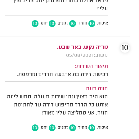
נידאל אחלה בחור! הוא נותן יחס אדיב ואין
עליו!
10
10
10
10
איכות
מחיר
זמנים
יחס
10
מריה נקש, באר שבע.
משוב: 05/08/2021
תיאור השירות:
רכישת דירת בת ארבעה חדרים ומרפסת.
חוות דעת:
הוא היה מצוין ונתן שירות מעולה. ממש ליווה
אותנו כל הדרך מחיפוש דירה עד לחתימת
חוזה. אני ממליצה עליו מאוד!
10
10
10
10
איכות
מחיר
זמנים
יחס