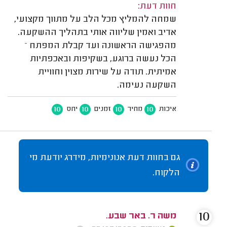
חוות דעת:
שמחה להמליץ מכל הלב על מתווך מקצועי,
אדיב ואמין שליווה אותי בתהליך ההשקעה.
מהפגישה הראשונה ועד קבלת המפתח –
הכל נעשה ברוגע, בשקיפות ובאכפתיות
אמיתית. תודה על שירות מצוין וחוויית
השקעה נעימה.
10
10
10
10
איכות
מחיר
זמנים
יחס
גם בחוות דעת אנונימיות, מידרג יודעת מי
הלקוח.
10
משה ר. באר שבע.