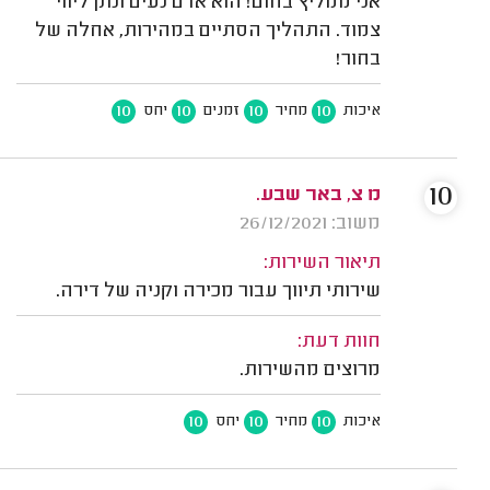
אני ממליץ בחום! הוא אדם נעים ונתן ליווי
צמוד. התהליך הסתיים במהירות, אחלה של
בחור!
10
10
10
10
איכות
מחיר
זמנים
יחס
10
מ צ, באר שבע.
משוב: 26/12/2021
תיאור השירות:
שירותי תיווך עבור מכירה וקניה של דירה.
חוות דעת:
מרוצים מהשירות.
10
10
10
איכות
מחיר
יחס