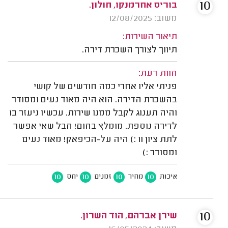
10
בוריס אחרמנקו, חולון.
משוב: 12/08/2025
תיאור השירות:
תיווך לצורך השכרת דירה.
חוות דעת:
פניתי אליו אחרי כמה חודשים של קושי
בהשכרת הדירה. הוא היה מאוד נעים ומסודר
והיה תענוג לקבל ממנו שירות. עכשיו ניעזר בו
לדירה נוספת. מומלץ בחום! חבל שאי אפשר
לתת ציון 11 :) היה על-הכיפאק! מאוד נעים
ומסודר :)
10
10
10
10
איכות
מחיר
זמנים
יחס
10
שירן אברהם, הוד השרון.