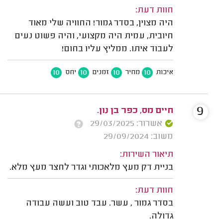
חוות דעת:
היה מצוין, בסדר גמור! החוויה שלי מאוד
חיובית, עמית היה מקצועי, והיה פשוט נעים
לעבוד איתו. ממליץ עליו בחום!
10
10
10
10
איכות
מחיר
זמנים
יחס
9
חיים מס, כפר בן נון.
אשרור: 29/03/2025
משוב: 29/09/2024
תיאור השירות:
בניית דק מעץ מלאכותי וגדר לחצר מעץ מלא.
חוות דעת:
בסדר גמור , עשר. עבד טוב ועשה עבודה
גדולה.