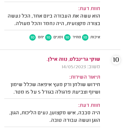
חוות דעת:
הוא עשה את העבודה ביום אחד, הכל נעשה
בצורה מקצועית, היה נחמד והכל מעולה.
10
10
10
10
איכות
מחיר
זמנים
יחס
10
שוקי גרינבלט, נווה אילן.
משוב: 14/05/2023
תיאור השירות:
חידוש שולחן ודק מעץ איפאה שכלל שימון
ושיוף וצביעת פרגולה בגודל 5 על 15 מטר.
חוות דעת:
היה סבבה, איש מקצוען, נעים הליכות, הגון,
הוגן ועשה עבודה טובה.