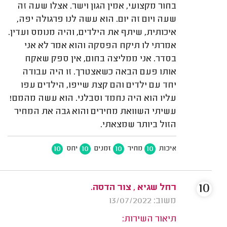
בחור מקצועי, אמין הגון וישר. אצלו שעה זה
שעה ויום זה יום. הוא עשה לנו פרגולה יפה,
איכותית, שיתף את הילדים, והיה מנומס ועדין.
אמרתי לו תיקח הפסקה והוא אמר לא אני
בסדר. אני ממליצה בחום, אין ספק שאקח
אותו פעם הבאה כשאצטרך. זו היה עבודה
יחד עם ילדים והם קצת שייפו, הילדים עפו
עליו הוא היה נחמד וסבלני. הוא עשה מהמם!
עשיתי השוואת מחירים והוא גבה את המחיר
הזול ביותר שמצאתי.
10
10
10
10
איכות
מחיר
זמנים
יחס
10
רחל שגיא , צור הדסה.
משוב: 13/07/2022
תיאור השירות: