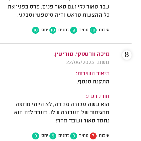
עבד מאוד נקי ועם מאור פנים, פרס בפניי את
כל ההצעות מראש והיה סימפטי וסבלני.
10
10
9
10
איכות
מחיר
זמנים
יחס
8
מיכה וורטסקי, מודיעין.
משוב: 22/06/2023
תיאור השירות:
התקנת סנטף.
חוות דעת:
הוא עשה עבודה סבירה, לא הייתי מרוצה
מהגימור של העבודה שלו. מעבר לזה הוא
נחמד מאוד ועובד מהר!
9
9
9
7
איכות
מחיר
זמנים
יחס