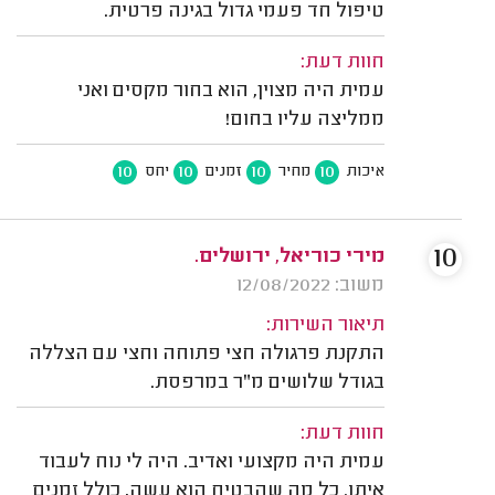
טיפול חד פעמי גדול בגינה פרטית.
חוות דעת:
עמית היה מצוין, הוא בחור מקסים ואני
ממליצה עליו בחום!
10
10
10
10
איכות
מחיר
זמנים
יחס
10
מירי כוריאל, ירושלים.
משוב: 12/08/2022
תיאור השירות:
התקנת פרגולה חצי פתוחה וחצי עם הצללה
בגודל שלושים מ"ר במרפסת.
חוות דעת:
עמית היה מקצועי ואדיב. היה לי נוח לעבוד
איתו. כל מה שהבטיח הוא עשה, כולל זמנים