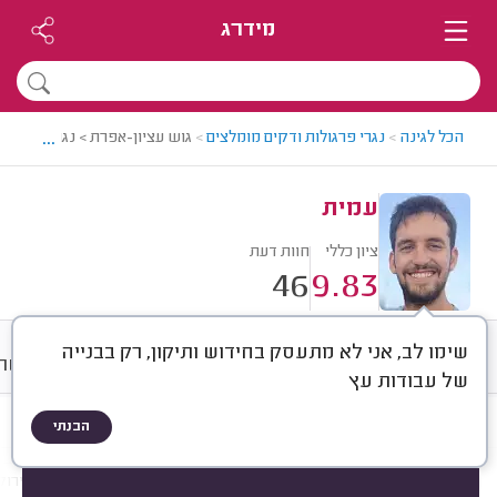
מידרג
...
הכל לגינה
>
נגרי פרגולות ודקים מומלצים
>
גוש עציון-אפרת > נגר פרגולות
עמית
ציון כללי
חוות דעת
46
9.83
שימו לב, אני לא מתעסק בחידוש ותיקון, רק בבנייה
חוות דעת
ממוצע
גלריה
שיטת 
של עבודות עץ
הבנתי
חוות דעת לפי:
הכל
(
46
)
הכי נפוצים
בנייה
תיקונים וחידושים
פירוק