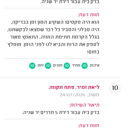
בדק בית עבור דירת יד שניה.
חוות דעת:
הוא היה מקסים! השקיע המון זמן בבדיקה,
היה סבלני והסביר כל דבר שמצא! לבקשתנו,
בגלל הקדמת חתימת החוזה, התאמץ מאוד
לספק את הדוח והביא לנו לפני הזמן. מומלץ
בחום!
10
10
10
10
איכות
מחיר
זמנים
יחס
10
ליאת זמיר, פתח תקווה.
משוב: 24/07/2026
תיאור השירות:
בדק בית עבור דירת 5 חדרים יד שניה.
חוות דעת: