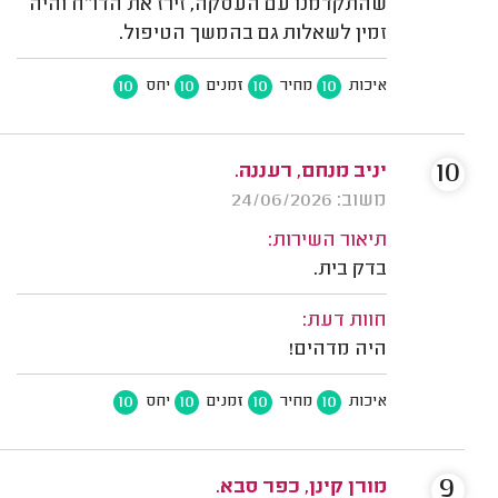
שהתקדמנו עם העסקה, זירז את הדו״ח והיה
זמין לשאלות גם בהמשך הטיפול.
10
10
10
10
איכות
מחיר
זמנים
יחס
10
יניב מנחם, רעננה.
משוב: 24/06/2026
תיאור השירות:
בדק בית.
חוות דעת:
היה מדהים!
10
10
10
10
איכות
מחיר
זמנים
יחס
9
מורן קינן, כפר סבא.