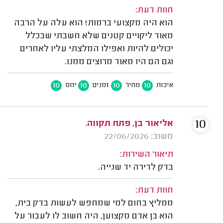
חוות דעת:
הוא היה מקצועי ברמות! הוא עלה על הרבה
מאוד ליקויים קטנים שלא חשבתי שבכלל
יכולים להיות ואפילו המלצתי עליו לאחרים
וגם הם היו מאוד מרוצים ממנו.
10
10
10
10
איכות
מחיר
זמנים
יחס
10
אליאור בן, פתח תקווה.
משוב: 22/06/2026
תיאור השירות:
בדק לדירה יד שנייה.
חוות דעת:
ממליץ בחום למי שמחפש לעשות בדק בית,
הוא בן אדם מקצוען, היה חשוב לו לעבור על