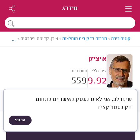
מידרג
...
קונים דירה
>
חברות בדק בית מומלצות
>
צורן-קדימה-פרדסיה > חברת בדק
איציק
ציון כללי
חוות דעת
559
9.92
שימו לב, אני לא מתעסק באישורים בתחום
חוות דעת
ממוצע
רישוי ותעודות
הקונסטרוקציה
הבנתי
חוות דעת לפי:
הכל
(
559
)
הכי נפוצים
איזה נכס?
מה בדקו?