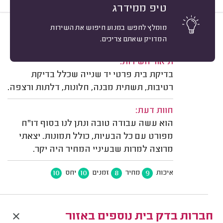
טיפ ממידרג
מומלץ לחפש במנוע חיפוש את השירות
9
נטע זמורה, צור משה.
מיון
המדויק שאתם צריכים.
משוב: 17/05/2026
תיאור השירות:
בדיקת בית פרטי יד שנייה שכלל בדיקת
רטיבות, תשתית מבנה, חלונות, דלתות ורצפה.
חוות דעת:
הוא עשה עבודה טובה ונתן לנו בסוף דו"ח
מפורט עם כל הבעיות, כולל תמונות. יצאתי
מרוצה למרות שבעיניי המחיר היה יקר.
10
10
8
9
איכות
מחיר
זמנים
יחס
חברות בדק בית נוספים באזור