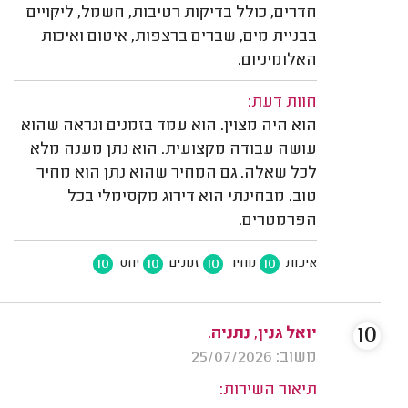
חדרים, כולל בדיקות רטיבות, חשמל, ליקויים
בבניית מים, שברים ברצפות, איטום ואיכות
האלומיניום.
חוות דעת:
הוא היה מצוין. הוא עמד בזמנים ונראה שהוא
עושה עבודה מקצועית. הוא נתן מענה מלא
לכל שאלה. גם המחיר שהוא נתן הוא מחיר
טוב. מבחינתי הוא דירוג מקסימלי בכל
הפרמטרים.
10
10
10
10
איכות
מחיר
זמנים
יחס
10
יואל גנין, נתניה.
משוב: 25/07/2026
תיאור השירות: