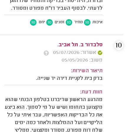
וברורה, היה יסודי בבדיקה והמחיר שלו הוגן
לדעתי. לבסוף העביר דו"ח מפורט ומסודר.
10
10
10
10
איכות
מחיר
זמנים
יחס
10
סלבדור ב. תל אביב.
אשרור: 05/07/2026
משוב: 05/05/2026
תיאור השירות:
בדק בית לקניית דירה יד שנייה.
חוות דעת:
מהרגע הראשון שדיברנו בטלפון הבנתי שהוא
מקצוען בתחומו ושיש על מי לסמוך. הוא ביצע
את כל הבדיקות האפשריות, עבר איתי על כל
הליקויים ועל ההמלצות ולאחר כמה ימים
שלח דוח מפורט, מסודר ומקצועי. ממליץ