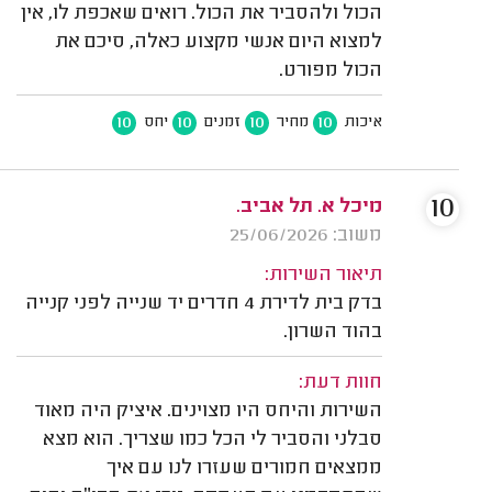
הכול ולהסביר את הכול. רואים שאכפת לו, אין
למצוא היום אנשי מקצוע כאלה, סיכם את
הכול מפורט.
10
10
10
10
איכות
מחיר
זמנים
יחס
10
מיכל א. תל אביב.
משוב: 25/06/2026
תיאור השירות:
בדק בית לדירת 4 חדרים יד שנייה לפני קנייה
בהוד השרון.
חוות דעת:
השירות והיחס היו מצוינים. איציק היה מאוד
סבלני והסביר לי הכל כמו שצריך. הוא מצא
ממצאים חמורים שעזרו לנו עם איך