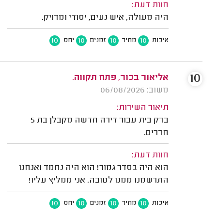
חוות דעת:
היה מעולה, איש נעים, יסודי ומדויק.
10
10
10
10
איכות
מחיר
זמנים
יחס
10
אליאור בכור, פתח תקווה.
משוב: 06/08/2026
תיאור השירות:
בדק בית עבור דירה חדשה מקבלן בת 5
חדרים.
חוות דעת:
הוא היה בסדר גמור! הוא היה נחמד ואנחנו
התרשמנו ממנו לטובה. אני ממליץ עליו!
10
10
10
10
איכות
מחיר
זמנים
יחס