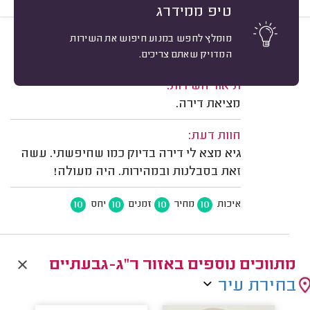
טיפ ממידרג
מומלץ לחפש במנוע חיפוש את השירות
10
מיכל א. רמת גן.
מיון
המדויק שאתם צריכים.
משוב: 13/07/2026
תיאור השירות:
מציאת דירה.
חוות דעת:
גיא מצא לי דירה בדיוק כמו שחיפשתי. עשה
זאת בסבלנות ובמהירות. היה מעולה!
10
10
10
10
איכות
מחיר
זמנים
יחס
מתווכים נוספים באזור ר"ג-גבעתיים
בחירת עיר