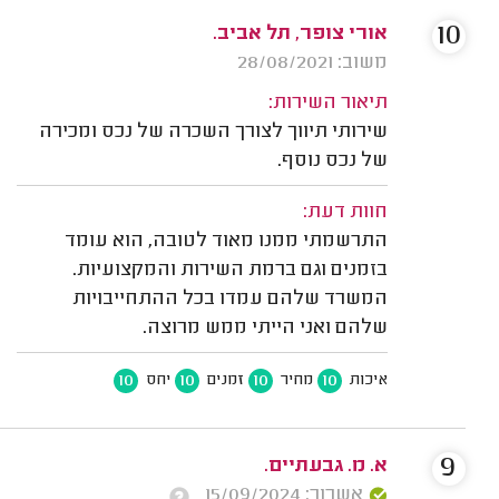
10
אורי צופר, תל אביב.
משוב: 28/08/2021
תיאור השירות:
שירותי תיווך לצורך השכרה של נכס ומכירה
של נכס נוסף.
חוות דעת:
התרשמתי ממנו מאוד לטובה, הוא עומד
בזמנים וגם ברמת השירות והמקצועיות.
המשרד שלהם עמדו בכל ההתחייבויות
שלהם ואני הייתי ממש מרוצה.
10
10
10
10
איכות
מחיר
זמנים
יחס
9
א. מ. גבעתיים.
אשרור: 15/09/2024