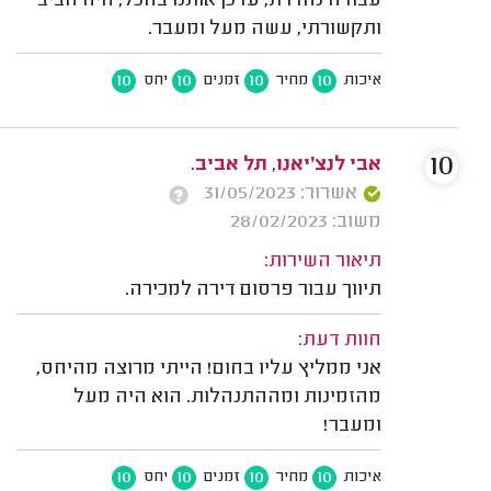
עבודה נהדרת, עדכן אותנו בהכל, היה חביב
ותקשורתי, עשה מעל ומעבר.
10
10
10
10
איכות
מחיר
זמנים
יחס
10
אבי לנצ׳יאנו, תל אביב.
אשרור: 31/05/2023
משוב: 28/02/2023
תיאור השירות:
תיווך עבור פרסום דירה למכירה.
חוות דעת:
אני ממליץ עליו בחום! הייתי מרוצה מהיחס,
מהזמינות ומההתנהלות. הוא היה מעל
ומעבר!
10
10
10
10
איכות
מחיר
זמנים
יחס