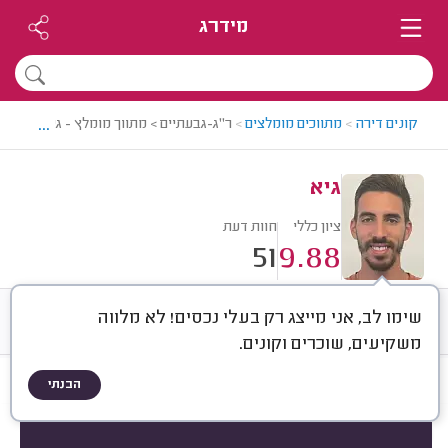
מידרג
...
קונים דירה
>
מתווכים מומלצים
>
ר"ג-גבעתיים > מתווך מומלץ - גיא
גיא
ציון כללי
חוות דעת
51
9.88
שימו לב, אני מייצג רק בעלי נכסים! לא מלווה
חוות דעת
ממוצע
רישוי ותעודות
משקיעים, שוכרים וקונים.
הבנתי
חוות דעת לפי:
הכל
(
51
)
הכי נפוצים
סוג העסקה
סוג הנכס