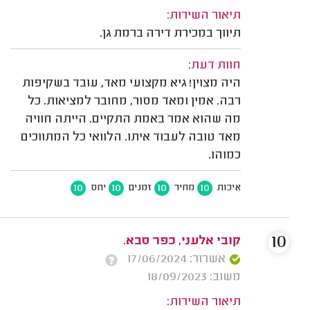
תיאור השירות:
תיווך במכירת דירה ברמת גן.
חוות דעת:
היה מצוין! גיא מקצועי מאד, עובד בשקיפות
רבה. אמין ומאד מסור, מחובר למציאות. כל
מה שהוא אמר באמת התקיים. הייתה חוויה
מאד טובה לעבוד איתו. הלוואי כל המתווכים
כמוהו.
10
10
10
10
איכות
מחיר
זמנים
יחס
10
קובי אלעני, כפר סבא.
אשרור: 17/06/2024
משוב: 18/09/2023
תיאור השירות: