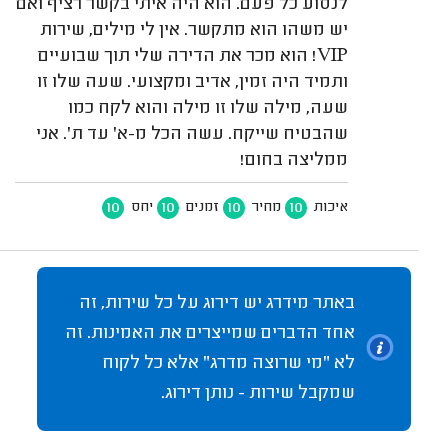
לנסוע כל פעם. הוא היה איתי בקשר רציף ואם
יש משהו הוא מתקשר. אין לי מילים, שירות
VIP! הוא מכר את הדירה שלי תוך שבועיים
ותמיד היה זמין, אדיב ומקצועי. שעה שלו זו
שעה, מילה שלו זו מילה והוא לקח כמו
שהבטיח שייקח. עשה הכל מ-א' עד ת'. אני
ממליצה בחום!
10
10
10
10
איכות
מחיר
זמנים
יחס
באתר מידרג יש דירוג על כל שירות, זה
אחד הדברים שמייצרים את האמינות. זה
לא "מי שרוצה מדרג" אלא כל לקוח
שמקבל שירות - נותן דירוג.