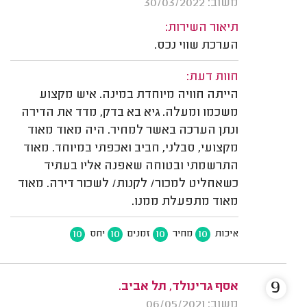
משוב: 30/03/2022
תיאור השירות:
הערכת שווי נכס.
חוות דעת:
הייתה חוויה מיוחדת במינה. איש מקצוע
משכמו ומעלה. גיא בא בדק, מדד את הדירה
ונתן הערכה באשר למחיר. היה מאוד מאוד
מקצועי, סבלני, חביב ואכפתי במיוחד. מאוד
התרשמתי ובטוחה שאפנה אליו בעתיד
כשאחליט למכור/ לקנות/ לשכור דירה. מאוד
מאוד מתפעלת ממנו.
10
10
10
10
איכות
מחיר
זמנים
יחס
9
אסף גרינולד, תל אביב.
משוב: 06/05/2021