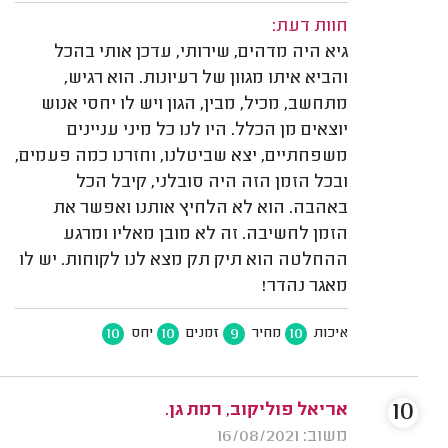
חוות דעת:
גיא היה מדהים, שירותי, עדכן אותי בהכל
והביא איתו מגוון של רעיונות. הוא רגיש,
מתחשב, מכיל, מבין, הגון ויש לו יחסי אנוש
יוצאים מן הכלל. היו לנו כל מיני עניינים
משפחתיים, יצא שביטלנו, וחזרנו כמה פעמים,
ובכל הזמן הזה היה סובלני, קיבל הכל
באהבה. הוא לא הלחיץ אותנו ואפשר את
הזמן לחשיבה. זה לא מובן מאליו ומרגע
ההחלטה הוא תיק תק מצא לנו לקוחות. יש לו
מאגר נהדר!
10
10
9
10
איכות
מחיר
זמנים
יחס
10
אריאל פוליקוב, רמת גן.
משוב: 16/08/2021