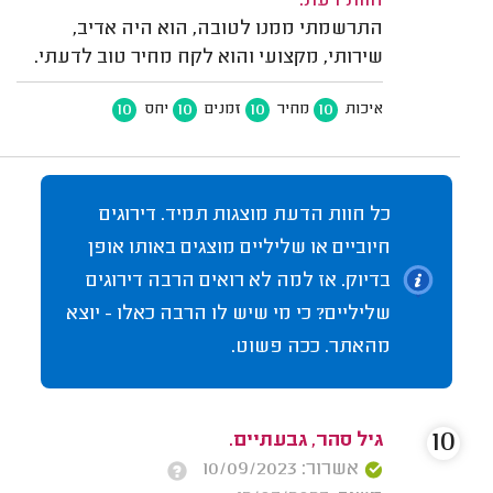
חוות דעת:
התרשמתי ממנו לטובה, הוא היה אדיב,
שירותי, מקצועי והוא לקח מחיר טוב לדעתי.
10
10
10
10
איכות
מחיר
זמנים
יחס
כל חוות הדעת מוצגות תמיד. דירוגים
חיוביים או שליליים מוצגים באותו אופן
בדיוק. אז למה לא רואים הרבה דירוגים
שליליים? כי מי שיש לו הרבה כאלו - יוצא
מהאתר. ככה פשוט.
10
גיל סהר, גבעתיים.
אשרור: 10/09/2023