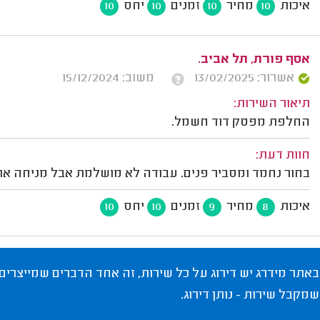
איכות
מחיר
זמנים
יחס
10
10
10
10
אסף פורת, תל אביב.
אשרור: 13/02/2025
משוב: 15/12/2024
תיאור השירות:
החלפת מפסק דוד חשמל.
חוות דעת:
בחור נחמד ומסביר פנים. עבודה לא מושלמת אבל מניחה את
איכות
מחיר
זמנים
יחס
10
10
9
8
באתר מידרג יש דירוג על כל שירות, זה אחד הדברים שמייצרים
שמקבל שירות - נותן דירוג.