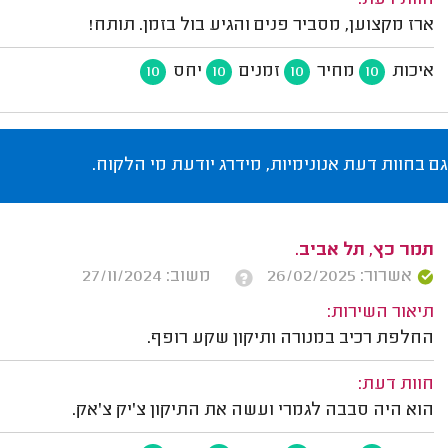
חוות דעת:
ארז מקצוען, מסביר פנים והגיע בול בזמן. תותח!
איכות
מחיר
זמנים
יחס
10
10
10
10
גם בחוות דעת אנונימיות, מידרג יודעת מי הלקוח.
תמר כץ, תל אביב.
אשרור: 26/02/2025
משוב: 27/11/2024
תיאור השירות:
החלפת רכיב במנורה ותיקון שקע רופף.
חוות דעת:
הוא היה סבבה לגמרי ועשה את התיקון צ'יק צ'אק.