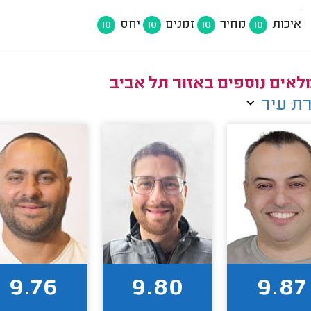
איכות
מחיר
זמנים
יחס
10
10
10
10
אים נוספים באזור תל אביב
ת עיר
9.76
9.80
9.87