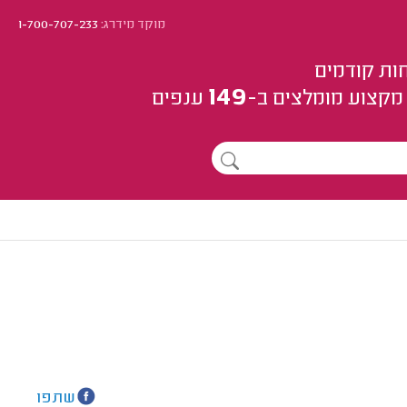
מוקד מידרג:
1-700-707-233
ות קודמים
149
מקצוע
מומלצים
ב-
ענפים
שתפו