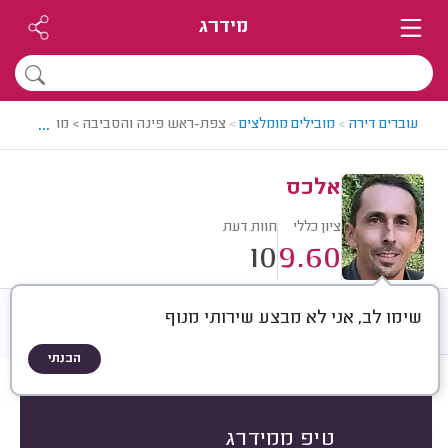
מידרג
...
עוברים דירה
>
מובילים מומלצים
>
צפת-ראש פינה והסביבה > מוביל מומלץ 
אלכס
ציון כללי
חוות דעת
10
9.60
שימו לב, אני לא מבצע שירותי מנוף
חוות דעת
ממוצע
שיטת הדירוג
הבנתי
חוות דעת לפי:
הכל
(
10
)
הכי נפוצים
סוג שירות
סוג הובלה
טיפ ממידרג