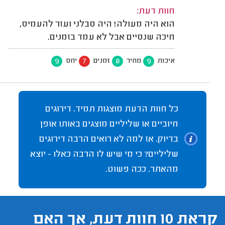
חוות דעת:
הוא היה מעולה! היה סבלני ועזר להעמיס,
חיכה שנסיים אבל לא עמד בזמנים.
9
7
8
9
איכות
מחיר
זמנים
יחס
כל חוות הדעת מוצגות תמיד. דירוגים
חיוביים או שליליים מוצגים באותו אופן
בדיוק. אז למה לא רואים הרבה דירוגים
שליליים? כי מי שיש לו הרבה כאלו - יוצא
מהאתר. ככה פשוט.
קראת 10 חוות דעת, אך האם