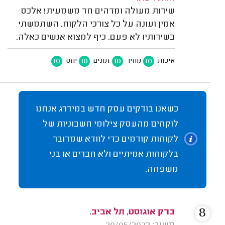
שירות מעולה ומדהים חד משמעית! אלכס
אמין ועונה על כל צורכי הלקוח. השתמשתי
בשירותיו לא פעם. כיף למצוא אנשים כאלה.
10
10
10
10
איכות
מחיר
זמנים
יחס
כשאנו בודקים עסק חדש במידרג אנחנו
לוקחים מהעסק צילומי חשבוניות של
לקוחות קודמים כדי לוודא שמדובר
בלקוחות אמיתיים ולא חברים או בני
משפחה.
8
ברק אוגוסט, תל אביב.