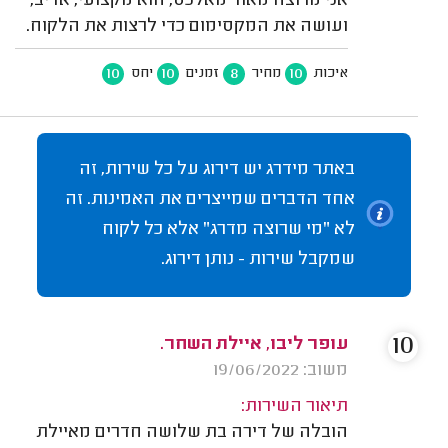
אני מרוצה מאוד מאלכס, הוא מקצועי, אדיב,
ועושה את המקסימום כדי לרצות את הלקוח.
10
10
8
10
איכות
מחיר
זמנים
יחס
באתר מידרג יש דירוג על כל שירות, זה
אחד הדברים שמייצרים את האמינות. זה
לא "מי שרוצה מדרג" אלא כל לקוח
שמקבל שירות - נותן דירוג.
10
עופר ליבו, איילת השחר.
משוב: 19/06/2022
תיאור השירות:
הובלה של דירה בת שלושה חדרים מאיילת