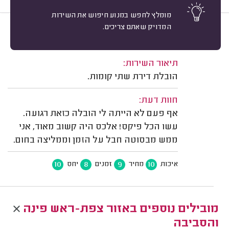
מומלץ לחפש במנוע חיפוש את השירות
המדויק שאתם צריכים.
10
רחלי ס. חצור הגלילית.
מיון
משוב: 19/06/2022
תיאור השירות:
הובלת דירת שתי קומות.
חוות דעת:
אף פעם לא הייתה לי הובלה כזאת רגועה.
עשו הכל פיקס! אלכס היה קשוב מאוד, אני
ממש מבסוטה חבל על הזמן וממליצה בחום.
10
8
9
10
איכות
מחיר
זמנים
יחס
מובילים נוספים באזור צפת-ראש פינה
והסביבה