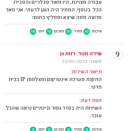
עבודה מצוינת, היו מאוד סבלניים והסבירו
הכל. בנוסף, המחיר היה הוגן לדעתי. אני מאד
מרוצה ממה שיצא וממליץ בחום!
10
10
10
10
איכות
מחיר
זמנים
יחס
9
שירה מנור, רמת גן.
משוב: 23/05/2022
תיאור השירות:
התקנת מערכת אינטרקום ומצלמות IP בבית
פרטי.
חוות דעת:
השירות היה בסדר גמור ובינתיים נראה שהכל
עובד.
9
9
9
9
איכות
מחיר
זמנים
יחס