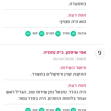
במסעדה.
חוות דעת:
הוא היה מצוין!
10
10
10
10
איכות
מחיר
זמנים
יחס
9
אסי שיפמן, בית נחמיה.
משוב: 26/01/2026
תיאור השירות:
התקנת קודן ורמקולים במשרד.
חוות דעת:
היה נהדר. נתנאל נתן שירות טוב, הגדיל ראש
ועמד בלוחות הזמנים. היה בסדר גמור.
10
10
9
10
איכות
מחיר
זמנים
יחס