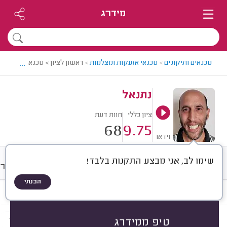
מידרג
...
טכנאים ותיקונים
>
טכנאי אזעקות ומצלמות
>
ראשון לציון > טכנאי מצלמות ו
נתנאל
ציון כללי
חוות דעת
68
9.75
וידאו
שימו לב, אני מבצע התקנות בלבד!
חוות דעת
מחירים
ממוצע
גלרי
הבנתי
חוות דעת לפי:
הכל
(
68
)
הכי נפוצים
לפי סוגי התקנות
לפי סוגי תיקונים
טיפ ממידרג