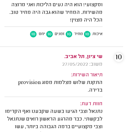
ומקצועי! הוא היה נעים הליכות ואני מרוצה
מהשירות. המחיר שהוא גבה היה מחיר טוב.
הכל היה מצוין!
10
10
10
10
איכות
מחיר
זמנים
יחס
10
שי ציון, תל אביב.
משוב: 27/05/2022
תיאור השירות:
התקנת שלוש מצלמות מסוג provision
בדירה.
חוות דעת:
נתנאל וצבי הגיעו בשעה שקבענו ואף הקדימו
לבקשתי. כבר מהרגע הראשון רואים שנתנאל
וצבי מקצועיים ברמה הגבוהה ביותר, עשו