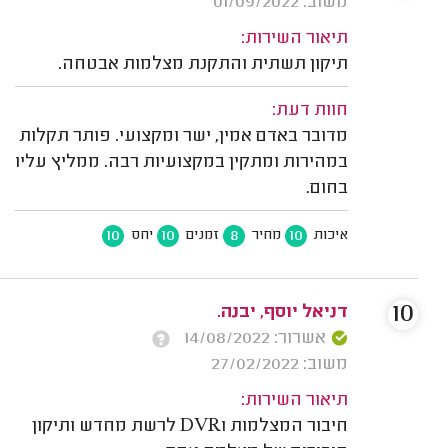
משוב: 01/09/2022
תיאור השירות:
תיקון תשתית והתקנת מצלמות אבטחה.
חוות דעת:
מדובר באדם אמין, ישר ומקצועי. פותר תקלות
במהירות ומתקין במקצועיות רבה. ממליץ עליו
בחום.
10
10
8
10
איכות
מחיר
זמנים
יחס
10
דניאל יוסף, יבנה.
אשרור: 14/08/2022
משוב: 27/02/2022
תיאור השירות:
חיבור המצלמות וDVR לרשת מחדש ותיקון