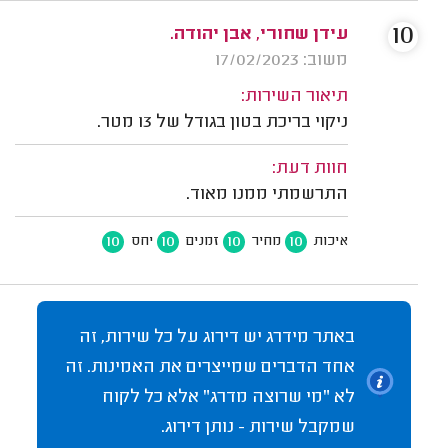
10
עידן שחורי, אבן יהודה.
משוב: 17/02/2023
תיאור השירות:
ניקוי בריכת בטון בגודל של 13 מטר.
חוות דעת:
התרשמתי ממנו מאוד.
10
10
10
10
איכות
מחיר
זמנים
יחס
באתר מידרג יש דירוג על כל שירות, זה
אחד הדברים שמייצרים את האמינות. זה
לא "מי שרוצה מדרג" אלא כל לקוח
שמקבל שירות - נותן דירוג.