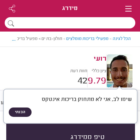
מידרג
...
הכל לגינה
>
מפעילי בריכות מומלצים
>
חולון-בת ים > מפעיל בריכות מומלץ -
רועי
ציון כללי
חוות דעת
42
9.79
שימו לב, אני לא מתחזק בריכות אינטקס
חוות דעת
ממוצע
גלריה
וידאו
הבנתי
חוות דעת לפי:
הכל
(
42
)
הכי נפוצים
תחזוקת בריכה
טיפ ממידרג