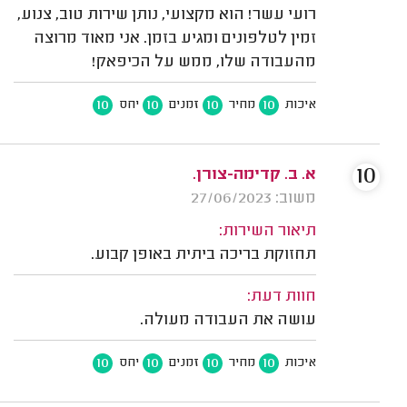
רועי עשר! הוא מקצועי, נותן שירות טוב, צנוע,
זמין לטלפונים ומגיע בזמן. אני מאוד מרוצה
מהעבודה שלו, ממש על הכיפאק!
10
10
10
10
איכות
מחיר
זמנים
יחס
10
א. ב. קדימה-צורן.
משוב: 27/06/2023
תיאור השירות:
תחזוקת בריכה ביתית באופן קבוע.
חוות דעת:
עושה את העבודה מעולה.
10
10
10
10
איכות
מחיר
זמנים
יחס