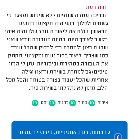
חוות דעת:
הבריכה עמדה שנתיים ללא שימוש וספגה מי
גשמים ולכלוך. רועי היה מקצוען מהרגע
הראשון. שלח את ליאור העובד שלו והיה איתי
בקשר לאורך היום. בסיום העבודה ווידא שאני
שבעת רצון ולמחרת כדי לבדוק שהכל עובד
כמו שצריך. ליאור בחור נעים ומקצועי. תקתק
את העבודה במהירות וביסודיות. נתן לי המון
טיפים (גם למחרת בשיחת וידאו) וגילה
אחריות שהכל יעבוד בצורה בטוחה והכל מכל
הלב. מזמן לא נתקלתי בשירות כזה.
10
10
10
10
איכות
מחיר
זמנים
יחס
גם בחוות דעת אנונימיות, מידרג יודעת מי