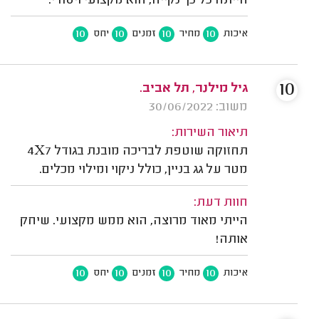
הייתה כל כך נקייה, הוא מקצועי ויסודי.
10
10
10
10
איכות
מחיר
זמנים
יחס
10
גיל מילנר, תל אביב.
משוב: 30/06/2022
תיאור השירות:
תחזוקה שוטפת לבריכה מובנת בגודל 4X7
מטר על גג בניין, כולל ניקוי ומילוי מכלים.
חוות דעת:
הייתי מאוד מרוצה, הוא ממש מקצועי. שיחק
אותה!
10
10
10
10
איכות
מחיר
זמנים
יחס