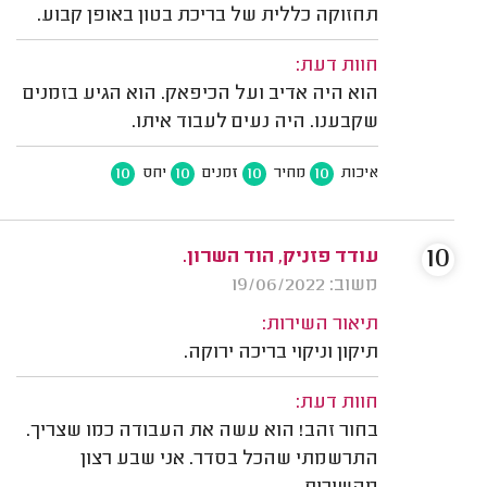
תחזוקה כללית של בריכת בטון באופן קבוע.
חוות דעת:
הוא היה אדיב ועל הכיפאק. הוא הגיע בזמנים
שקבענו. היה נעים לעבוד איתו.
10
10
10
10
איכות
מחיר
זמנים
יחס
10
עודד פזניק, הוד השרון.
משוב: 19/06/2022
תיאור השירות:
תיקון וניקוי בריכה ירוקה.
חוות דעת:
בחור זהב! הוא עשה את העבודה כמו שצריך.
התרשמתי שהכל בסדר. אני שבע רצון