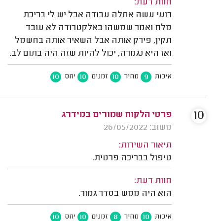
חוות דעת:
רועי עשה אחלה עבודה אבל יש לי בריכת
מלח ואמר שמשהו באלקטרודה לא עובד
תקין, פירק אותה אבל השאיר אותה בחשמל
ואז היא נגמרה, יכול להיות שזה היה בתום לב.
10
10
10
9
איכות
מחיר
זמנים
יחס
10
פרטי הלקוח שמורים במידרג
משוב: 26/05/2022
תיאור השירות:
טיפול בבריכה פרטית.
חוות דעת:
הוא היה ממש בסדר גמור.
10
10
8
10
איכות
מחיר
זמנים
יחס