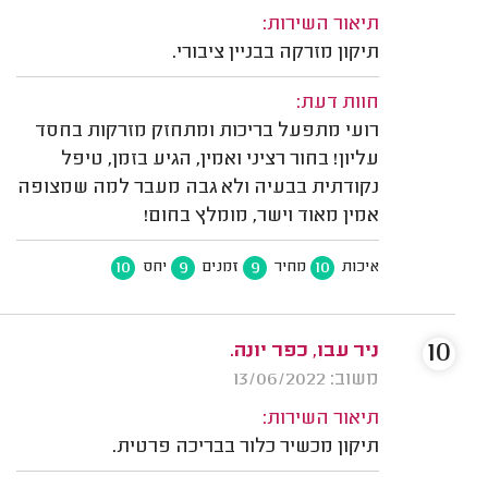
תיאור השירות:
תיקון מזרקה בבניין ציבורי.
חוות דעת:
רועי מתפעל בריכות ומתחזק מזרקות בחסד
עליון! בחור רציני ואמין, הגיע בזמן, טיפל
נקודתית בבעיה ולא גבה מעבר למה שמצופה
אמין מאוד וישר, מומלץ בחום!
10
9
9
10
איכות
מחיר
זמנים
יחס
10
ניר עבו, כפר יונה.
משוב: 13/06/2022
תיאור השירות:
תיקון מכשיר כלור בבריכה פרטית.