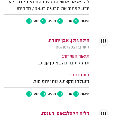
להביא את אנשי המקצוע המתאימים כשלא
יודע לפתור את הבעיה בעצמו, מדהים!
10
9
9
9
איכות
מחיר
זמנים
יחס
10
הילה גולן, אבן יהודה.
משוב: 06/10/2021
תיאור השירות:
תחזוקת בריכה באופן קבוע.
חוות דעת:
מעולה! מקצועי, נותן יחס טוב.
10
10
10
10
איכות
מחיר
זמנים
יחס
10
דליה ויקסלבאום, רעננה.