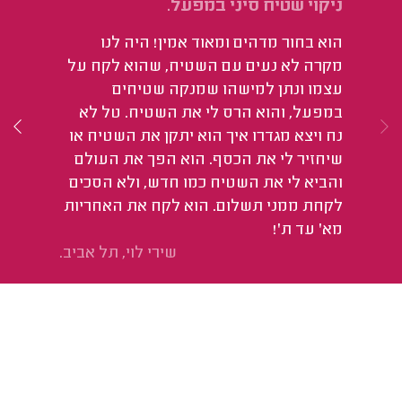
ניקוי שטיח סיני במפעל.
ני
וה
הוא בחור מדהים ומאוד אמין! היה לנו
הו
מקרה לא נעים עם השטיח, שהוא לקח על
לה
עצמו ונתן למישהו שמנקה שטיחים
וה
במפעל, והוא הרס לי את השטיח. טל לא
ומצ
נח ויצא מגדרו איך הוא יתקן את השטיח או
שיחזיר לי את הכסף. הוא הפך את העולם
והביא לי את השטיח כמו חדש, ולא הסכים
לקחת ממני תשלום. הוא לקח את האחריות
מא' עד ת'!
שירי לוי, תל אביב.