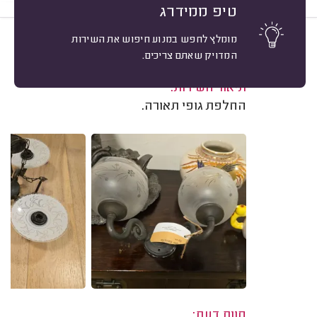
טיפ ממידרג
מומלץ לחפש במנוע חיפוש את השירות
10
בתיה פארן-ניסני, רמת השרון.
מיון
המדויק שאתם צריכים.
משוב: 09/08/2026
תיאור השירות:
החלפת גופי תאורה.
חוות דעת: