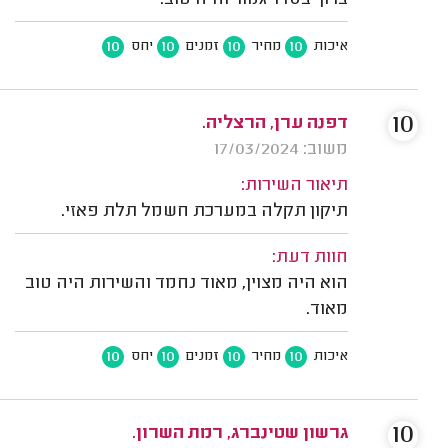
ברוך בסדר גמור והיה טוב.
10
10
10
10
איכות
מחיר
זמנים
יחס
10
דפנה ערן, הרצליה.
משוב: 17/03/2024
תיאור השירות:
תיקון תקלה במערכת חשמל תלת פאזי.
חוות דעת:
הוא היה מצוין, מאוד נחמד והשירות היה טוב
מאוד.
10
10
10
10
איכות
מחיר
זמנים
יחס
10
גרשון שטינברג, רמת השרון.