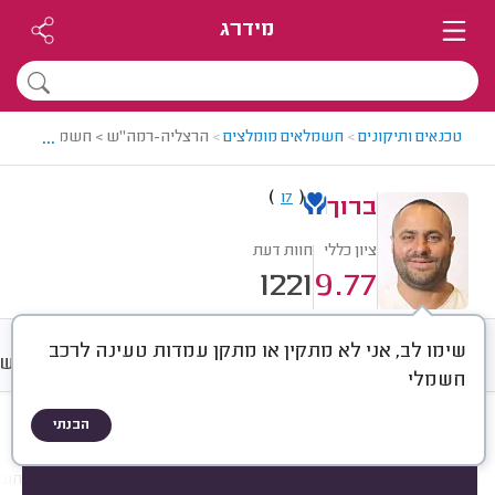
מידרג
...
טכנאים ותיקונים
>
חשמלאים מומלצים
>
הרצליה-רמה"ש > חשמלאי מומלץ -
)
(
17
ברוך
ציון כללי
חוות דעת
1221
9.77
שימו לב, אני לא מתקין או מתקן עמדות טעינה לרכב
חוות דעת
מחירים
ממוצע
רישוי
חשמלי
הבנתי
חוות דעת לפי:
הכל
(
1221
)
הכי נפוצים
תיקונים
התקנות
תשתיות חשמ