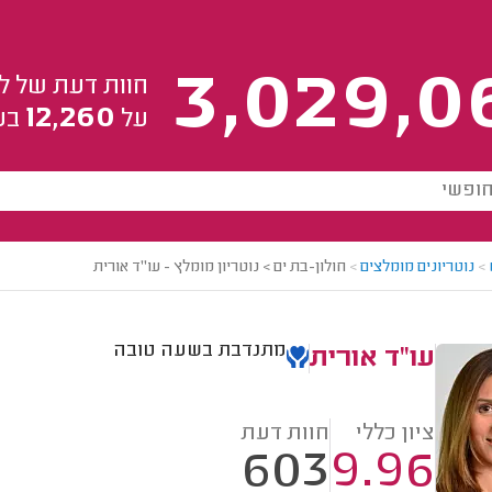
3,029,0
חוות דעת של ל
12,260
על
בע
>
נוטריונים מומלצים
>
חולון-בת ים > נוטריון מומלץ - עו"ד אורית
מתנדבת בשעה טובה
עו"ד אורית
ציון כללי
חוות דעת
603
9.96