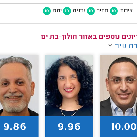
איכות
מחיר
זמנים
יחס
10
10
10
10
יונים נוספים באזור חולון-בת ים
ת עיר
9.86
9.96
10.00