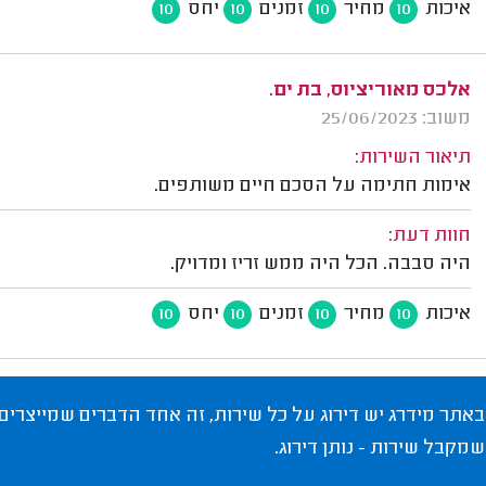
איכות
מחיר
זמנים
יחס
10
10
10
10
אלכס מאוריציוס, בת ים.
משוב: 25/06/2023
תיאור השירות:
אימות חתימה על הסכם חיים משותפים.
חוות דעת:
היה סבבה. הכל היה ממש זריז ומדויק.
איכות
מחיר
זמנים
יחס
10
10
10
10
באתר מידרג יש דירוג על כל שירות, זה אחד הדברים שמייצרים
שמקבל שירות - נותן דירוג.