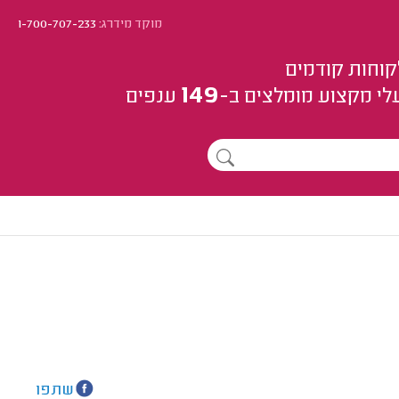
מוקד מידרג:
1-700-707-233
קוחות קודמים
149
לי מקצוע
מומלצים
ב-
ענפים
שתפו