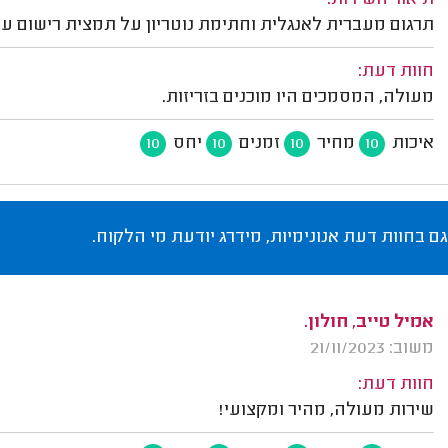
תיאור השירות:
תרגום מעברית לאנגלית וחתימת נוטריון על תמצית רישום עב
חוות דעת:
מעולה, המסמכים היו מוכנים בזריזות.
איכות
מחיר
זמנים
יחס
10
10
10
10
גם בחוות דעת אנונימיות, מידרג יודעת מי הלקוח.
אמיל טייב, חולון.
משוב: 21/11/2023
חוות דעת:
שירות מעולה, מהיר ומקצועי!