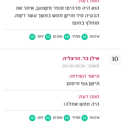
חוות דעת:
הוא היה מדהים! סופר מקצוען, איתר את
הבעיה מיד ותיקן ממש במשך עשר דקות.
מומלץ בחום!
10
10
10
10
איכות
מחיר
זמנים
יחס
10
אילן בר, הרצליה.
משוב: 05/11/2020
תיאור השירות:
תיקון גוף חימום.
חוות דעת:
היה ממש אחלה!
10
10
10
10
איכות
מחיר
זמנים
יחס