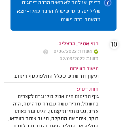
בדיוק. אז למה לא רואים הרבה דירוגים
שליליים? כי מי שיש לו הרבה כאלו - יוצא
מהאתר. ככה פשוט.
10
רמי אמיר, הרצליה.
אשרור: 10/06/2022
משוב: 02/03/2022
תיאור השירות:
תיקון דוד שמש שכלל החלפת גוף חימום.
חוות דעת:
גוף החימום היה אכול כולו וגרם לקצרים
בחשמל. תמיר עשה עבודה מדהימה, היה
אדיב, נעים זמין ומקצוען. הגיע עוד באותו
בוקר, איתר את התקלה, תיעד אותה בווידאו,
החליף את החלק הפגום והדוד חזר לעבוד.