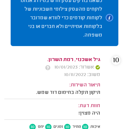
כשאנו בודקים עסק חדש במידרג אנחנו
לוקחים מהעסק צילומי חשבוניות של
לקוחות קודמים כדי לוודא שמדובר
בלקוחות אמיתיים ולא חברים או בני
משפחה.
10
גיל אשכנזי, רמת השרון.
אשרור: 10/01/2023
משוב: 10/11/2022
תיאור השירות:
תיקון תקלה בחימום דוד שמש.
חוות דעת:
היה מצוין!
10
10
10
10
איכות
מחיר
זמנים
יחס