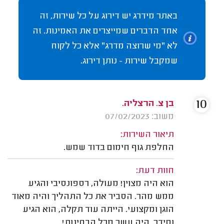
באתר מידרג יש דירוג על כל שירות, זה
אחד הדברים שמייצרים את האמינות. זה
לא "מי שרוצה מדרג" אלא כל לקוח
שמקבל שירות - נותן דירוג.
10
בן צ. הרצליה.
משוב: 07/02/2023
תיאור השירות:
החלפת גוף חימום בדוד שמש.
חוות דעת:
הוא היה מצוין! מעולה, רספונסיבי והגיע
ממש מהר. הסביר את כל התהליך והיה מאוד
הוגן ומקצועי. הייתה עוד תקלה, הוא הגיע
וסידר. היה עשר מכל הבחינות!