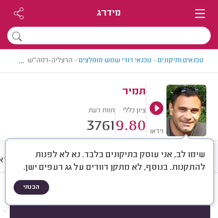
מידרג
...
טכנאים ותיקונים
>
טכנאי דודי שמש מומלצים
>
הרצליה-רמה"ש > טכנאי דו
תמיר
ציון כללי
חוות דעת
3761
9.80
וידאו
שימו לב, אני עוסק בתיקונים בלבד. נא לא לפנות
חוות דעת
מחירים
ממוצע
וידא
להתקנות. בנוסף, לא מתקן דוודים על גג רעפים ישן.
הבנתי
חוות דעת לפי:
הכל
(
3761
)
הכי נפוצים
תיקונים
התקנות
החלפות