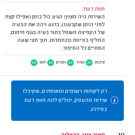
חוות דעת:
השירות היה מצוין! הגיע בול בזמן (אפילו קצת
לפני הזמן שקבענו), ברגע זיהה את הבעיה
של הקפיצת חשמל בתור בעיה בגוף חימום,
החליף בזריזות ובנחמדות. תוך חצי שעה
הסתיים כל הסיפור.
10
10
10
10
איכות
מחיר
זמנים
יחס
רק לקוחות רשומים ומאומתים, שקיבלו
שירות מהעסק, יכולים לתת חוות דעת
במידרג.