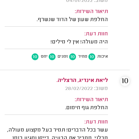
משוב: 04/01/2022
תיאור השירות:
החלפת שעון של הדוד שנשרף.
חוות דעת:
היה מעולה! אין לי מילים!
10
10
10
10
איכות
מחיר
זמנים
יחס
10
ליאת אינדיג, הרצליה.
משוב: 28/02/2022
תיאור השירות:
החלפת גוף חימום.
חוות דעת:
עשר בכל הדברים! תמיר בעל מקצוע מעולה,
סבלני, מסביר את הבעיה, דייקן ומגיע בזמן.