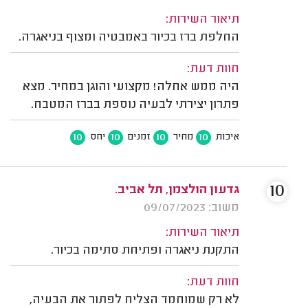
תיאור השירות:
החלפת ברז בכיור באמבטיה ומצוף בניאגרה.
חוות דעת:
היה ממש אחלה! מקצועי והוגן במחיר. מצא
פתרון יצירתי לבעיה נוספת בברז המטבח.
10
10
10
10
איכות
מחיר
זמנים
יחס
10
גדעון הולצמן, תל אביב.
משוב: 09/07/2023
תיאור השירות:
התקנת ניאגרה ופתיחת סתימה בכיור.
חוות דעת:
לא רק שמוחמד הצליח לפתור את הבעיה,