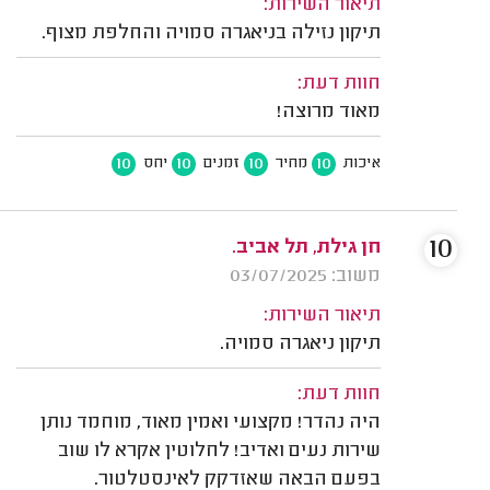
תיאור השירות:
תיקון נזילה בניאגרה סמויה והחלפת מצוף.
חוות דעת:
מאוד מרוצה!
10
10
10
10
איכות
מחיר
זמנים
יחס
10
חן גילת, תל אביב.
משוב: 03/07/2025
תיאור השירות:
תיקון ניאגרה סמויה.
חוות דעת:
היה נהדר! מקצועי ואמין מאוד, מוחמד נותן
שירות נעים ואדיב! לחלוטין אקרא לו שוב
בפעם הבאה שאזדקק לאינסטלטור.