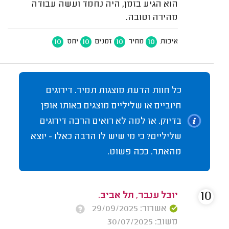
הוא הגיע בזמן, היה נחמד ועשה עבודה
מהירה וטובה.
10
10
10
10
איכות
מחיר
זמנים
יחס
כל חוות הדעת מוצגות תמיד. דירוגים
חיוביים או שליליים מוצגים באותו אופן
בדיוק. אז למה לא רואים הרבה דירוגים
שליליים? כי מי שיש לו הרבה כאלו - יוצא
מהאתר. ככה פשוט.
10
יובל ענבר, תל אביב.
אשרור: 29/09/2025
משוב: 30/07/2025