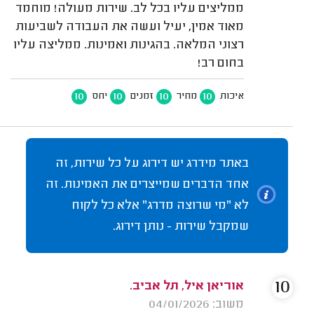
ממליצים עליו בכל לב. שירות מעולה! מוחמד
מאוד אמין, יעיל ועשה את העבודה לשביעות
רצוני המלאה. בהגינות ואמינות. ממליצה עליו
בחום רב!
10
10
10
10
איכות
מחיר
זמנים
יחס
באתר מידרג יש דירוג על כל שירות, זה
אחד הדברים שמייצרים את האמינות. זה
לא "מי שרוצה מדרג" אלא כל לקוח
שמקבל שירות - נותן דירוג.
10
אוריאן איל, תל אביב.
משוב: 04/01/2026