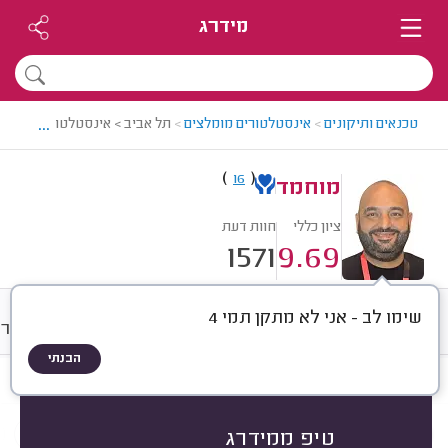
מידרג
...
טכנאים ותיקונים
>
אינסטלטורים מומלצים
>
תל אביב > אינסטלטור מומלץ -
)
(
16
מוחמד
ציון כללי
חוות דעת
1571
9.69
שימו לב - אני לא מתקן תמי 4
חוות דעת
מחירים
ממוצע
גלרי
הבנתי
חוות דעת לפי:
הכל
(
1571
)
הכי נפוצים
סוגי סתימות
אביזרי אינסטלציה
טיפ ממידרג