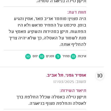
תיקון נזילה בניאגרה סמויה.
חוות דעת:
היה מצוין! מוחמד אדיב מאד, אמין והגיע
בזמן. סיכמנו על המחיר מראש ולא היו
הפתעות. תיקן במהירות והשקיע מאמץ על
מנת לשמור על האסלה, כך שלא יהיה צריך
להחליף אותה.
10
10
9
10
איכות
מחיר
זמנים
יחס
10
אופיר גפני, תל אביב.
משוב: 17/03/2025
תיאור השירות:
תיקון נזילה באסלה שכלל החלפת ברך
לאסלה והחלפת מצוף בניאגרה.