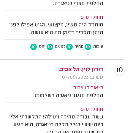
החלפת מצוף בניאגרה.
חוות דעת:
מוחמד היה מצוין, מקצועי, הגיע אפילו לפני
הזמן והסביר בדיוק מה הוא עושה.
10
10
10
10
איכות
מחיר
זמנים
יחס
10
דורון לוין, תל אביב.
משוב: 07/09/2023
תיאור השירות:
החלפת מנגנון ניאגרה בשלמותו.
חוות דעת:
עשה עבודה מהירה ויעילה! התקשרתי אליו
ביום שישי בגלל תקלה בניאגרה, הוא הגיע
תוך שעה ופתר את הבעיה.