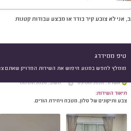
ב, אני לא צובע קיר בודד או מבצע עבודות קטנות
חוות דעת
מחירים
ממוצע
גל
יתי
 לפי:
הכל
(
116
)
ים
עבודות גדולות
עבודות קטנות
לפי ח
טיפ ממידרג
מומלץ לחפש במנוע חיפוש את השירות המדויק שאתם צרי
אריאל ט. אשדוד.
אשרור: 05/06/2026
משוב: 06/04/2026
תיאור השירות:
צבע ותיקונים של סלון, מטבח ויחידת הורים.