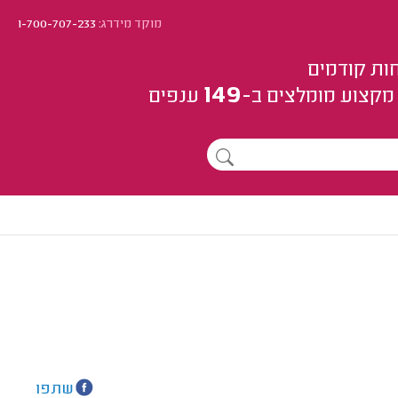
מוקד מידרג:
1-700-707-233
ות קודמים
149
מקצוע
מומלצים
ב-
ענפים
שתפו