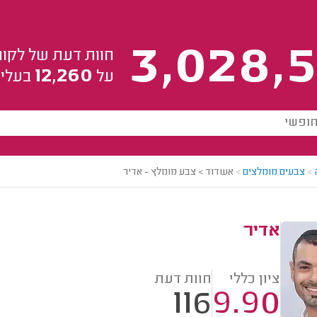
3,028,5
חוות דעת של לקוח
12,260
על
בעלי 
>
צבעים מומלצים
>
אשדוד > צבע מומלץ - אדיר
אדיר
ציון כללי
חוות דעת
116
9.90