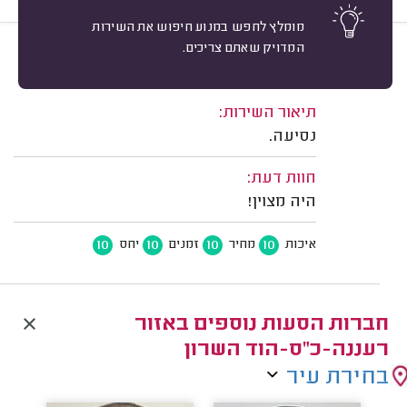
מומלץ לחפש במנוע חיפוש את השירות
המדויק שאתם צריכים.
10
אבי בן שימול, כפר סבא.
מיון
משוב: 18/06/2026
תיאור השירות:
נסיעה.
חוות דעת:
היה מצוין!
10
10
10
10
איכות
מחיר
זמנים
יחס
חברות הסעות נוספים באזור
רעננה-כ"ס-הוד השרון
בחירת עיר