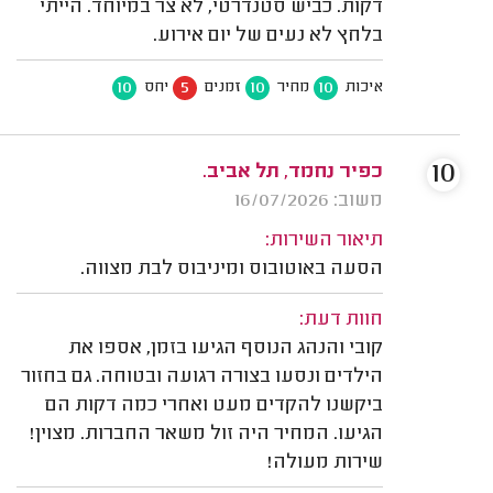
דקות. כביש סטנדרטי, לא צר במיוחד. הייתי
בלחץ לא נעים של יום אירוע.
10
5
10
10
איכות
מחיר
זמנים
יחס
10
כפיר נחמד, תל אביב.
משוב: 16/07/2026
תיאור השירות:
הסעה באוטובוס ומיניבוס לבת מצווה.
חוות דעת:
קובי והנהג הנוסף הגיעו בזמן, אספו את
הילדים ונסעו בצורה רגועה ובטוחה. גם בחזור
ביקשנו להקדים מעט ואחרי כמה דקות הם
הגיעו. המחיר היה זול משאר החברות. מצוין!
שירות מעולה!