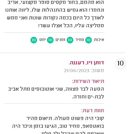
הוא מהמם, בחור מקסים סופר מקצועי, אדיב
ונחמד! הוא גמיש בהתנהלות שלו, ליווה אותנו
לאורך כל היום בכמה נקודות שונות ואני ממש
ממליצה עליו, הכל אצלו עשר!
10
10
10
10
איכות
מחיר
זמנים
יחס
10
דותן זיו, רעננה.
משוב: 21/06/2023
תיאור השירות:
הסעה לבר מצווה, שני אוטובוסים מתל אביב
לבת-ים וחזרה.
חוות דעת:
קובי היה פשוט מעולה. תיאום מהיר
בואטסאפ, מחיר טוב, הגיעו בזמן וניכר היה