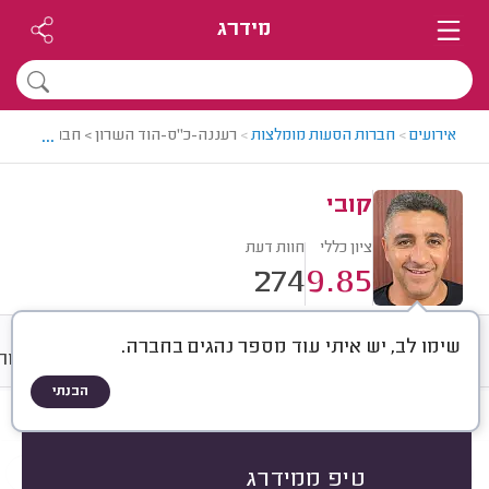
מידרג
...
אירועים
>
חברות הסעות מומלצות
>
רעננה-כ"ס-הוד השרון > חברת הסעות 
קובי
ציון כללי
חוות דעת
274
9.85
שימו לב, יש איתי עוד מספר נהגים בחברה.
חוות דעת
ממוצע
גלריה
אודות
הבנתי
חוות דעת לפי:
הכל
(
274
)
הכי נפוצים
אירועים וטיולים
תלמידים ועובדים
טיפ ממידרג