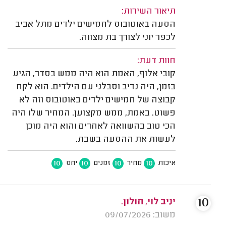
תיאור השירות:
הסעה באוטובוס לחמישים ילדים מתל אביב
לכפר יוני לצורך בת מצווה.
חוות דעת:
קובי אלוף, האמת הוא היה ממש בסדר, הגיע
בזמן, היה נדיב וסבלני עם הילדים. הוא לקח
קבוצה של חמישים ילדים באוטובוס וזה לא
פשוט. באמת, ממש מקצוען. המחיר שלו היה
הכי טוב בהשוואה לאחרים והוא היה מוכן
לעשות את ההסעה בשבת.
10
10
10
10
איכות
מחיר
זמנים
יחס
10
יניב לוי, חולון.
משוב: 09/07/2026