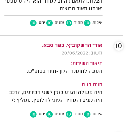
הצלחנו לתאם מהיום למחר. הוא היה סימפטי
ואנחנו מאוד מרוצים.
10
10
10
10
איכות
מחיר
זמנים
יחס
10
אורי הרשקוביץ, כפר סבא.
משוב: 20/06/2022
תיאור השירות:
הסעה לחתונה הלוך-חזור בסופ"ש.
חוות דעת:
היה מעולה! הגיע בזמן לשני הכיוונים, הרכב
היה נעים והמחיר הגיוני לחלוטין. ממליץ :)
10
10
10
10
איכות
מחיר
זמנים
יחס