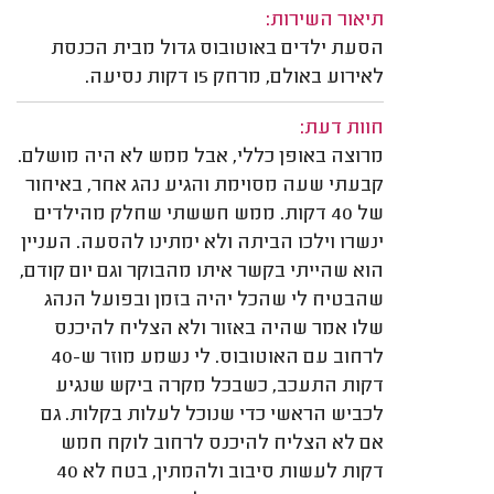
תיאור השירות:
הסעת ילדים באוטובוס גדול מבית הכנסת
לאירוע באולם, מרחק 15 דקות נסיעה.
חוות דעת:
מרוצה באופן כללי, אבל ממש לא היה מושלם.
קבעתי שעה מסוימת והגיע נהג אחר, באיחור
של 40 דקות. ממש חששתי שחלק מהילדים
ינשרו וילכו הביתה ולא ימתינו להסעה. העניין
הוא שהייתי בקשר איתו מהבוקר וגם יום קודם,
שהבטיח לי שהכל יהיה בזמן ובפועל הנהג
שלו אמר שהיה באזור ולא הצליח להיכנס
לרחוב עם האוטובוס. לי נשמע מוזר ש-40
דקות התעכב, כשבכל מקרה ביקש שנגיע
לכביש הראשי כדי שנוכל לעלות בקלות. גם
אם לא הצליח להיכנס לרחוב לוקח חמש
דקות לעשות סיבוב ולהמתין, בטח לא 40