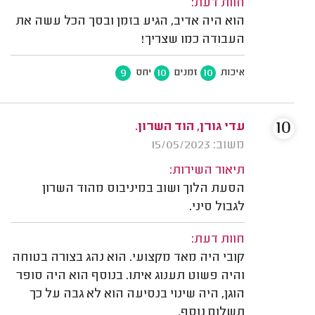
חוות דעת:
הוא היה אדיב, הגיע בזמן ובסך הכל עשה את
העבודה כמו שצריך!
9
10
10
איכות
זמנים
יחס
10
עדי גורן, הוד השרון.
משוב: 15/05/2023
תיאור השירות:
הסעת הלוך ושוב במיניבוס מהוד השרון
לגבול סיני.
חוות דעת:
קובי היה מאד מקצועי. הוא נהג בצורה בטוחה
והיה פשוט תענוג איתו. בנוסף הוא היה סופר
הוגן, היה שינוי בנסיעה הוא לא גבה על כך
תשלום נוסף.