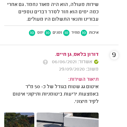
שירות מעולה, הוא היה מאוד נחמד. גם אחרי
כמה ימים הוא חזר לסדר דברים נוספים
עבורינו ותנאי התשלום היו מעולים.
10
10
10
10
איכות
מחיר
זמנים
יחס
9
דורון בלאס, גן חיים.
אשרור: 06/06/2021
משוב: 29/09/2020
תיאור השירות:
איטום גג שטוח בגודל של כ- 50 מ"ר
באמצעות יריעות ביטומניות ותיקוני איטום
לקיר חיצוני.