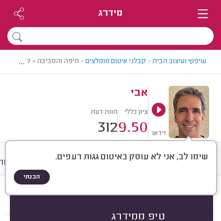
מידרג
...
שיפוץ ועיצוב הבית
>
קבלני איטום מומלצים
>
חיפה והסביבה > קבלן איטום 
אבי
ציון כללי
חוות דעת
312
9.50
וידאו
שימו לב, אני לא עוסק באיטום גגות רעפים.
חוות דעת
ממוצע
גלריה
אודות
הבנתי
חוות דעת לפי:
הכל
(
312
)
הכי נפוצים
מקום איטום
חומר איטום
עבודו
טיפ ממידרג