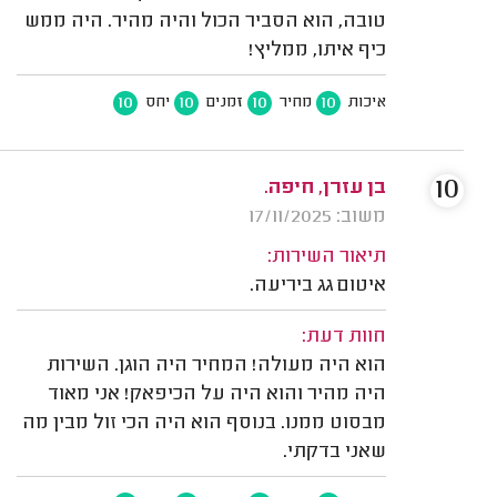
טובה, הוא הסביר הכול והיה מהיר. היה ממש
כיף איתו, ממליץ!
10
10
10
10
איכות
מחיר
זמנים
יחס
10
בן עזרן, חיפה.
משוב: 17/11/2025
תיאור השירות:
איטום גג ביריעה.
חוות דעת:
הוא היה מעולה! המחיר היה הוגן. השירות
היה מהיר והוא היה על הכיפאק! אני מאוד
מבסוט ממנו. בנוסף הוא היה הכי זול מבין מה
שאני בדקתי.