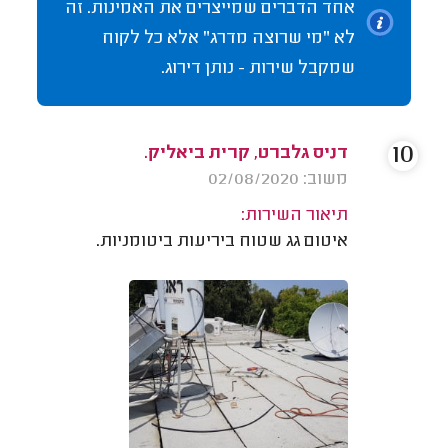
אחד הדברים שמייצרים את האמינות. זה
לא "מי שרוצה מדרג" אלא כל לקוח
שמקבל שירות - נותן דירוג.
10
דניס גלברט, קרית ביאליק.
משוב: 02/08/2020
תיאור השירות:
איטום גג שטוח ביריעות ביטומניות.