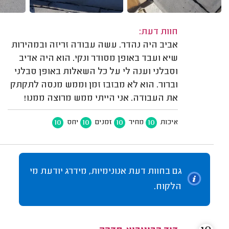
חוות דעת:
אביב היה נהדר. עשה עבודה זריזה ובמהירות
שיא ועבד באופן מסודר ונקי. הוא היה אדיב
וסבלני וענה לי על כל השאלות באופן סבלני
וברור. הוא לא מבזבז זמן וממש מנסה לתקתק
את העבודה. אני הייתי ממש מרוצה ממנו!
10
10
10
10
איכות
מחיר
זמנים
יחס
גם בחוות דעת אנונימיות, מידרג יודעת מי
הלקוח.