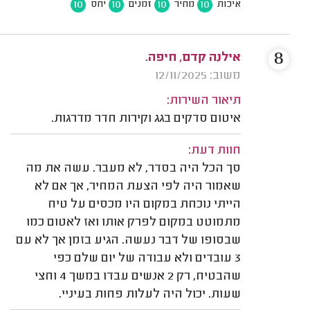
10
10
10
10
איכות
מחיר
זמנים
יחס
8
אילנה קדם, חיפה.
משוב: 12/11/2025
תיאור השירות:
איטום סדקים בגג וקירות חדר מדרגות.
חוות דעת:
סך הכל היה בסדר, לא מעבר. עשה את מה
שאמור היה לפי הצעת המחיר, אך אם לא
הייתי נוכחת במקום היו מכסים על טיח
מתמוטט במקום לפרק אותו ואז לאטום כמו
שבסופו של דבר נעשה. הגיע בזמן אך לא עם
3 עובדים ולא עבודה של יום שלם כפי
שהבטיח, רק 2 אנשים עבדו במשך 4 וחצי
שעות. יכול היה לעלות פחות בעיניי.