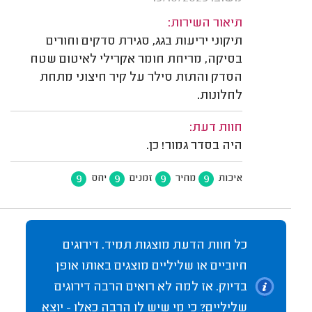
תיאור השירות:
תיקוני יריעות בגג, סגירת סדקים וחורים
בסיקה, מריחת חומר אקרילי לאיטום שטח
הסדק והתזת סילר על קיר חיצוני מתחת
לחלונות.
חוות דעת:
היה בסדר גמור! כן.
9
9
9
9
איכות
מחיר
זמנים
יחס
כל חוות הדעת מוצגות תמיד. דירוגים
חיוביים או שליליים מוצגים באותו אופן
בדיוק. אז למה לא רואים הרבה דירוגים
שליליים? כי מי שיש לו הרבה כאלו - יוצא