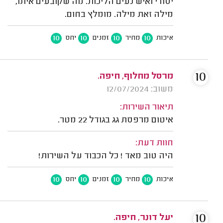
יסודי ואיש נעים הליכות. מה שקובעים איתו,
מילה זאת מילה. מומלץ בחום.
10
10
10
10
איכות
מחיר
זמנים
יחס
10
מרסל מחלוף, חיפה.
משוב: 12/07/2024
תיאור השירות:
איטום מרפסת גג בגודל 22 מטר.
חוות דעת:
היה טוב מאד ! כל הכבוד על השירות!
10
10
10
10
איכות
מחיר
זמנים
יחס
10
יעל דונר, חיפה.