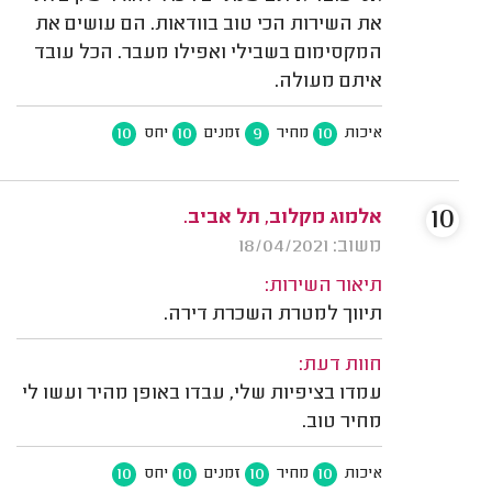
את השירות הכי טוב בוודאות. הם עושים את
המקסימום בשבילי ואפילו מעבר. הכל עובד
איתם מעולה.
10
10
9
10
איכות
מחיר
זמנים
יחס
10
אלמוג מקלוב, תל אביב.
משוב: 18/04/2021
תיאור השירות:
תיווך למטרת השכרת דירה.
חוות דעת:
עמדו בציפיות שלי, עבדו באופן מהיר ועשו לי
מחיר טוב.
10
10
10
10
איכות
מחיר
זמנים
יחס