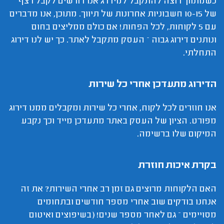
כשמתווך רוצה להתקבל למידרג אנו דורשים לקבל רצף
של 10-15 חשבוניות אחרונות של תיווך. מתוכן, אנו מדברים
עם 5 לקוחות, לכל הפחות! אם כולם ממליצים בחום
ונותנים דירוג גבוה – העסק מתקבל לאתר. כך יש לנו דירוג
התחלתי.
הדירוג מתעדכן אחרי כל שירות
אנו חוזרים לכל לקוח, אחרי כל שירות ומקבלים ממנו דירוג
מפורט. הציון של העסק באתר מתעדכן מייד וכך נקבע
המיקום שלו ברשימה.
בקרת איכות חוזרת
האם הלקוחות מרוצים גם זמן רב אחרי השירות? את זה
אנחנו בודקים שוב אחרי מספר חודשים ובתחומים
מסויימים – גם לאחר מספר שנים! (בשיפוצים ואיטום