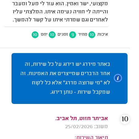
מקצועי, ישר ואמין. הוא עזר לי מעל ומעבר
והייתה לי חוויה נעימה איתו. המלצתי עליו
לאחרים וגם שמרתי איתו על קשר להמשך.
10
10
9
10
איכות
מחיר
זמנים
יחס
באתר מידרג יש דירוג על כל שירות, זה
אחד הדברים שמייצרים את האמינות. זה
לא "מי שרוצה מדרג" אלא כל לקוח
שמקבל שירות - נותן דירוג.
10
אביתר חזוט, תל אביב.
משוב: 25/02/2026
תיאור השירות: