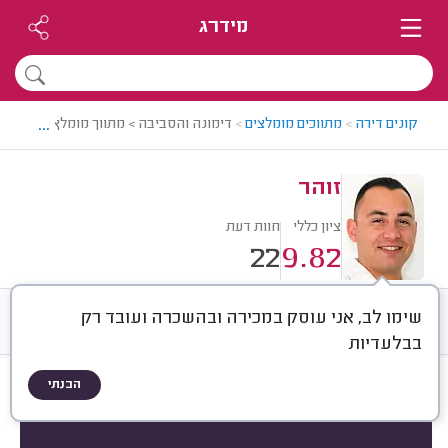
מידרג
...
קונים דירה
>
מתווכים מומלצים
>
דימונה והסביבה > מתווך מומלץ - זוהר
זוהר
ציון כללי
חוות דעת
22
9.82
שימו לב, אני עוסק במכירה ובהשכרה ועובד רק
חוות דעת
ממוצע
רישוי ותעודות
בבלעדיות
הבנתי
חוות דעת לפי:
הכל
(
22
)
הכי נפוצים
סוג העסקה
סוג הנכס