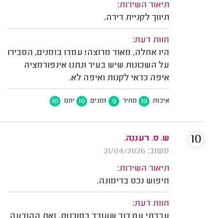
תיאור השירות:
תיווך לקניית דירה.
חוות דעת:
היו אחלה, מאוד מרוצה! עמדו בזמנים, הסבירו
על השכונות שיש בעיר ונתנו אינפורמציה
איפה כדאי לקנות ואיפה לא.
10
10
9
10
איכות
מחיר
זמנים
יחס
10
ש. ס. רעננה.
משוב: 21/04/2026
תיאור השירות:
חיפוש נכס בדימונה.
חוות דעת:
עבדתי עם דוד שעובד בסוכנות. זאת ההודעה