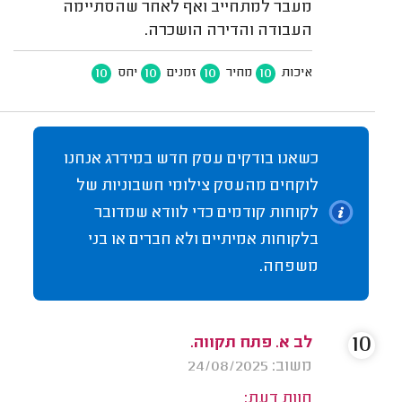
מעבר למתחייב ואף לאחר שהסתיימה
העבודה והדירה הושכרה.
10
10
10
10
איכות
מחיר
זמנים
יחס
כשאנו בודקים עסק חדש במידרג אנחנו
לוקחים מהעסק צילומי חשבוניות של
לקוחות קודמים כדי לוודא שמדובר
בלקוחות אמיתיים ולא חברים או בני
משפחה.
10
לב א. פתח תקווה.
משוב: 24/08/2025
חוות דעת: