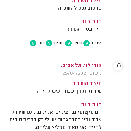
תיאור השירות:
פרסום נכס להשכרה.
חוות דעת:
היה בסדר גמור!
9
9
9
9
איכות
מחיר
זמנים
יחס
10
אורי לוי, תל אביב.
משוב: 25/04/2021
תיאור השירות:
שירותי תיווך עבור רכישת דירה.
חוות דעת:
הם מקצועיים, רציניים ואמינים. נתנו שירות
אדיב והיו בסדר גמור. יש לי רק דברים טובים
להגיד ואני מאוד ממליץ עליהם.