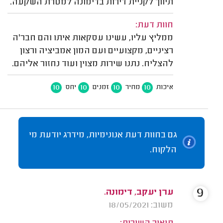
תיווך לקניית דירות בדימונה למטרת השקעה.
חוות דעת:
ממליץ עליו, עשינו עסקאות איתו והם חבר'ה
רציניים, מקצועיים ועם המון אמביציה ורצון
להצליח. נתנו שירות מצוין ועוד נחזור אליהם.
10
10
10
10
איכות
מחיר
זמנים
יחס
גם בחוות דעת אנונימיות, מידרג יודעת מי
הלקוח.
9
ערן יעקב, דימונה.
משוב: 18/05/2021