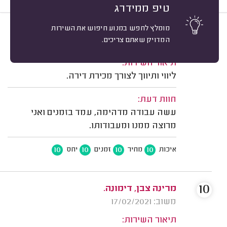
טיפ ממידרג
מומלץ לחפש במנוע חיפוש את השירות
10
אלי לב, דימונה.
מיון
המדויק שאתם צריכים.
משוב: 04/04/2022
תיאור השירות:
ליווי ותיווך לצורך מכירת דירה.
חוות דעת:
עשה עבודה מדהימה, עמד בזמנים ואני
מרוצה ממנו ומעבודותו.
10
10
10
10
איכות
מחיר
זמנים
יחס
10
מרינה צבן, דימונה.
משוב: 17/02/2021
תיאור השירות: