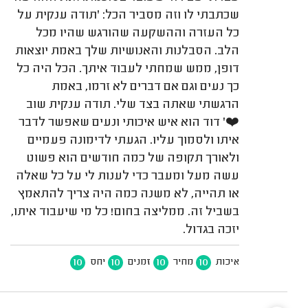
שכתבתי לו וזה מסביר הכל: 'תודה ענקית על
כל העזרה וההשקעה שהורגש שהיו מכל
הלב. הסבלנות והאנושיות שלך באמת יוצאות
דופן, ממש שמחתי לעבוד איתך. הכל היה כל
כך נעים וגם אם דברים לא זרמו, באמת
הרגשתי שאתה בצד שלי. תודה ענקית שוב
❤️' דוד הוא איש איכותי ונעים שאפשר לדבר
איתו ולסמוך עליו. הגעתי לדימונה פעמיים
ולאורך תקופה של כמה חודשים הוא פשוט
עשה מעל ומעבר כדי לענות לי על כל שאלה
או תהייה, לא משנה כמה היה צריך להתאמץ
בשביל זה. ממליצה בחום! כל מי שיעבוד איתו,
יזכה בגדול.
10
10
10
10
איכות
מחיר
זמנים
יחס