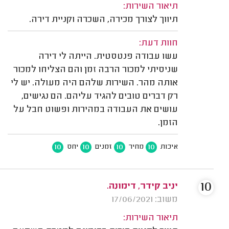
תיאור השירות:
תיווך לצורך מכירה, השכרה וקניית דירה.
חוות דעת:
עשו עבודה פנטסטית. הייתה לי דירה
שניסיתי למכור הרבה זמן והם הצליחו למכור
אותה מהר. השירות שלהם היה מעולה. יש לי
רק דברים טובים להגיד עליהם. הם נגישים,
עושים את העבודה במהירות ופשוט חבל על
הזמן.
10
10
10
10
איכות
מחיר
זמנים
יחס
10
יניב קידר, דימונה.
משוב: 17/06/2021
תיאור השירות: