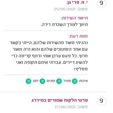
9
י. ח. פרי גן.
משוב: 25/06/2021
תיאור השירות:
תיווך לצורך השכרת דירה.
חוות דעת:
נהניתי מאוד מהשירות שלהם, הייתי בקשר
עם אחד המתווכים שלהם והוא היה מאוד
חרוץ, כל פעם עדכן אותי ודחף קדימה כדי
להשיג דיירים. עבדתי איתם תקופה ואני
ממליץ!
9
9
9
9
איכות
מחיר
זמנים
יחס
9
פרטי הלקוח שמורים במידרג
משוב: 17/06/2021