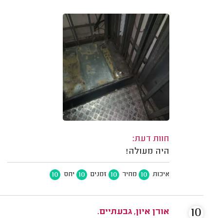
חוות דעת:
היה מעולה!
10
10
10
10
איכות
מחיר
זמנים
יחס
10
אורן איון, גבעתיים.