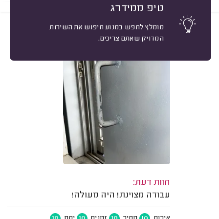
טיפ ממידרג
מומלץ לחפש במנוע חיפוש את השירות
10
דודי א. רמת גן.
מיון
המדויק שאתם צריכים.
משוב: 29/04/2026
חוות דעת:
עבודה מצוינת! היה מעולה!
10
10
10
10
איכות
מחיר
זמנים
יחס