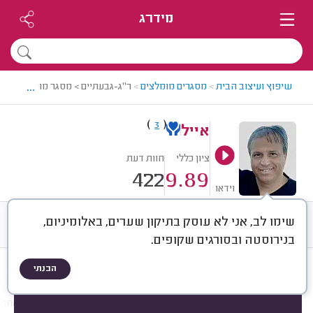
מידרג
...
שיפוץ ועיצוב הבית
>
מסגרים מומלצים
>
ר"ג-גבעתיים > מסגר מומלץ - אייל
)
(
3
אייל
ציון כללי
חוות דעת
422
9.89
וידאו
שימו לב, אני לא עוסק בתיקון שערים, באלומיניום,
חוות דעת
ממוצע
רישוי ותעודות
בנירוסטה ובסורגים שקופים.
הבנתי
חוות דעת לפי:
הכל
(
422
)
הכי נפוצים
התקנות
תיקונים
עבודות אחרו