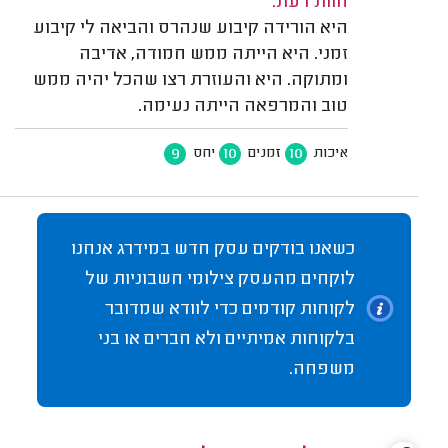
חוות דעת:
היא הורידה קיבוע שנהרס והביאה לי קיבוע
זמני. היא הייתה ממש חמודה, אדיבה
ומתוקה. היא והעוזרת רצו שהכל יהיה ממש
טוב והמרפאה הייתה נעימה.
9
10
10
איכות
זמנים
יחס
כשאנו בודקים עסק חדש במידרג אנחנו
לוקחים מהעסק צילומי חשבוניות של
לקוחות קודמים כדי לוודא שמדובר
בלקוחות אמיתיים ולא חברים או בני
משפחה.