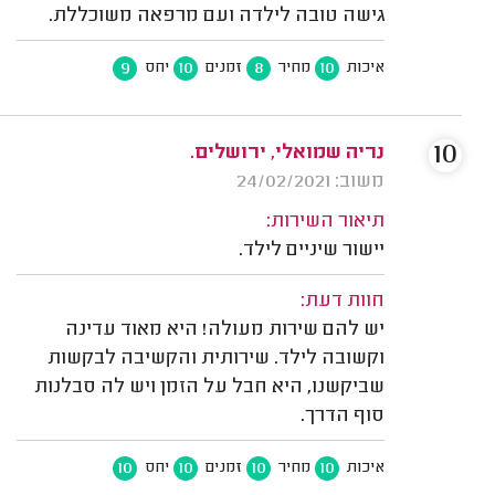
גישה טובה לילדה ועם מרפאה משוכללת.
9
10
8
10
איכות
מחיר
זמנים
יחס
10
נריה שמואלי, ירושלים.
משוב: 24/02/2021
תיאור השירות:
יישור שיניים לילד.
חוות דעת:
יש להם שירות מעולה! היא מאוד עדינה
וקשובה לילד. שירותית והקשיבה לבקשות
שביקשנו, היא חבל על הזמן ויש לה סבלנות
סוף הדרך.
10
10
10
10
איכות
מחיר
זמנים
יחס