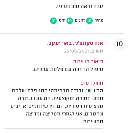
גובה נראה טוב בעיניי.
10
10
10
מחיר
זמנים
יחס
10
אנה סקונצ'ני, באר יעקב.
משוב: 25/05/2021
תיאור השירות:
טיפול הרחבה עם פלטת עכביש.
חוות דעת:
הם עשו עבודה מדהימה! המטפלת שלהם
ממש חמודה ומקוצעית. הם עשו עבודה
מקצועית ויסודית. הם היו שירותיים, אדיבים
ונחמדים. אני לגמרי ממליצה ומרוצה
מהשירות.