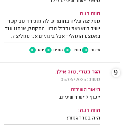
טיפול יישור שיניים לילד.
חוות דעת:
ממליצה עליה בחום! יש לה מזכירה עם קשר
ישיר בוואצאפ והכול ממש מתקתק, אנחנו עוד
באמצע התהליך אבל בינתיים אני ממליצה.
10
10
10
10
איכות
מחיר
זמנים
יחס
9
הגר בנזרי, נווה אילן.
משוב: 05/05/2025
תיאור השירות:
ייעוץ ליישור שיניים.
חוות דעת:
היה בסדר גמור!