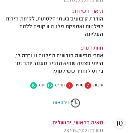
משוב: 14/03/2022
תיאור השירות:
הורדת קיבועים בשתי הלסתות, לקיחת מידות
לפלטות ואספקת פלטה שקופה ללסת
העליונה.
חוות דעת:
אחרי חמישה חודשים הפלטה נשברה לי,
הייתי מצפה שהיא תחזיק מעמד יותר זמן
ביחס למחיר ששילמתי.
10
10
7
7
איכות
מחיר
זמנים
יחס
גירסאות
10
מאיה בראשי, ירושלים.
משוב: 28/05/2021