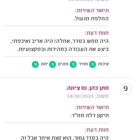
תיאור השירות:
החלפת מנעול.
חוות דעת:
היה ממש בסדר, אחלה! היה אדיב ואיכפתי,
ביצע את העבודה במהירות ובמקצועיות.
9
9
9
9
איכות
מחיר
זמנים
יחס
9
מתן כהן, נס ציונה.
משוב: 24/10/2023
תיאור השירות:
תיקון דלת ממ"ד.
חוות דעת:
היה בסדר גמור, הוא קצת איחר אבל זה