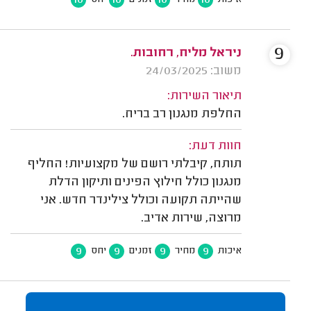
10
10
10
10
איכות
מחיר
זמנים
יחס
9
ניראל מליח, רחובות.
משוב: 24/03/2025
תיאור השירות:
החלפת מנגנון רב בריח.
חוות דעת:
תותח, קיבלתי רושם של מקצועיות! החליף
מנגנון כולל חילוץ הפינים ותיקון הדלת
שהייתה תקועה וכולל צילינדר חדש. אני
מרוצה, שירות אדיב.
9
9
9
9
איכות
מחיר
זמנים
יחס