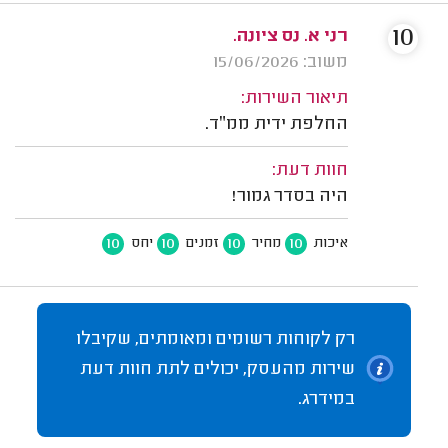
10
רני א. נס ציונה.
משוב: 15/06/2026
תיאור השירות:
החלפת ידית ממ״ד.
חוות דעת:
היה בסדר גמור!
10
10
10
10
איכות
מחיר
זמנים
יחס
רק לקוחות רשומים ומאומתים, שקיבלו
שירות מהעסק, יכולים לתת חוות דעת
במידרג.