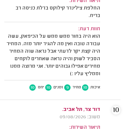
תיאור השירות:
החלפת צילינדר קילוקס בדלת כניסה רב
בריח.
חוות דעת:
הוא היה בחור ממש ממש על הכיפאק, עשה
עבודה טובה ואין מה להגיד יותר מזה. המחיר
היה קצת יקר לדעתי אבל נראה שזה המחיר
הסביר לשוק והיה נראה שאחרים לוקחים
מחירים אפילו גבוהים יותר. אני מרוצה ממנו
וממליץ עליו :)
10
10
9
10
איכות
מחיר
זמנים
יחס
10
דור צר, תל אביב.
משוב: 09/08/2026
תיאור השירות: