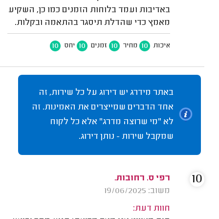
באדיבות ועמד בלוחות הזמנים כמו כן, השקיע
מאמץ כדי שהדלת תיסגר בהתאמה ובקלות.
10
10
10
10
איכות
מחיר
זמנים
יחס
באתר מידרג יש דירוג על כל שירות, זה
אחד הדברים שמייצרים את האמינות. זה
לא "מי שרוצה מדרג" אלא כל לקוח
שמקבל שירות - נותן דירוג.
10
רפי ס. רחובות.
משוב: 19/06/2025
חוות דעת: