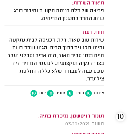
תיאור השירות:
פריצה של דלת כניסה תקועה וחיבור בורג
שהשתחרר במנגנון הבריחים.
חוות דעת:
שירות טוב מאוד. דלת הכניסה לבית נתקעה
והיינו תקועים בתוך הבית. הגיע עובד בשם
חיים בזמן סביר מאוד, היה אדיב וסבלני ועבד
בצורה נקיה ומקצועית. לטעמי המחיר היה
מעט גבוה לעבודה שלא כללה החלפת
צילינדר.
10
10
8
10
איכות
מחיר
זמנים
יחס
10
תומר דויטשמן, מזכרת בתיה.
משוב: 03/10/2021