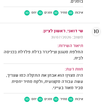
בזמנים.
10
10
10
10
איכות
מחיר
זמנים
יחס
10
שי דואני, ראשון לציון.
משוב: 31/07/2026
תיאור השירות:
החלפת מנגנון וצילינדר בדלת פלדלת בכניסה
לבית.
חוות דעת:
היה מצוין! הוא אבחן את התקלה כמו שצריך,
עשה עבודה מקצועית, ולקח מחיר יחסית
סביר מאוד בעייני.
10
10
10
10
איכות
מחיר
זמנים
יחס