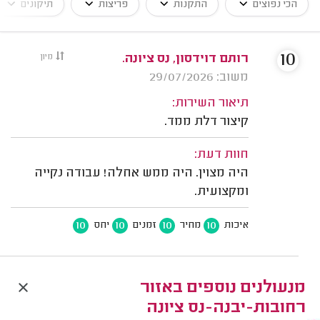
הכי נפוצים
התקנות
פריצות
תיקונים
10
רותם דוידסון, נס ציונה.
מיון
משוב: 29/07/2026
תיאור השירות:
קיצור דלת ממד.
חוות דעת:
היה מצוין. היה ממש אחלה! עבודה נקייה
ומקצועית.
10
10
10
10
איכות
מחיר
זמנים
יחס
מנעולנים נוספים באזור
רחובות-יבנה-נס ציונה