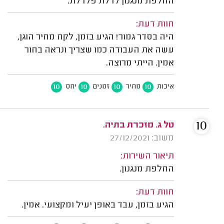
החלפת מנגנון לדלת פלדלת.
חוות דעת:
היה בסדר גמור! הגיע בזמן, לקח מחיר הוגן,
עשה את העבודה כמו שצריך ונראה בחור
אמין. הייתי מרוצה.
10
10
10
10
איכות
מחיר
זמנים
יחס
10
טל ג. מזכרת בתיה.
משוב: 27/12/2021
תיאור השירות:
החלפת מנגנון.
חוות דעת:
הגיע בזמן, עבד באופן יעיל ומקצועי. אמין.