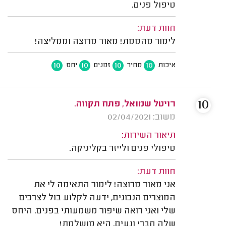
טיפול פנים.
חוות דעת:
לימור מהממת! מאוד מרוצה וממליצה!
10
10
10
10
איכות
מחיר
זמנים
יחס
10
רויטל שמואל, פתח תקווה.
משוב: 02/04/2021
תיאור השירות:
טיפולי פנים ולייזר בקליניקה.
חוות דעת:
אני מאוד מרוצה! לימור התאימה לי את
המוצרים הנכונים, ידעה לקלוע בול לצרכים
שלי ואני רואה שיפור משמעותי בפנים. היחס
שלה חברי ונעים, היא מושלמת!