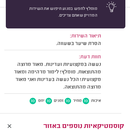
מומלץ לחפש במנוע חיפוש את השירות
המדויק שאתם צריכים.
10
שיר סטון, פתח תקווה.
מיון
משוב: 09/07/2026
תיאור השירות:
הסרת שיער בשעווה.
חוות דעת:
נעשה במקצועיות ועדינות. מאוד מרוצה
מהתוצאות. מומלץ! לימור מדהימה ומאוד
מקצועית! הכל נעשה בעדינות ואני מאוד
מרוצה מהתוצאה.
10
10
10
10
איכות
מחיר
זמנים
יחס
קוסמטיקאיות נוספים באזור