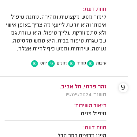
חוות דעת:
לימור ממש מקצועית ומהירה, נותנת טיפול
איכותי והיא יודעת לייעץ מה צריך באופן אישי
ולא סתם זורקת עלייך טיפול. היא עוזרת גם
עם שגרת טיפוח בבית. היא ממש מקסימה,
נעימה, שירותית וממש כיף להיות אצלה.
10
9
10
10
איכות
מחיר
זמנים
יחס
9
זהר פרחי, תל אביב.
משוב: 15/05/2024
תיאור השירות:
טיפול פנים.
חוות דעת:
היינו מרוצים בסך הכל.