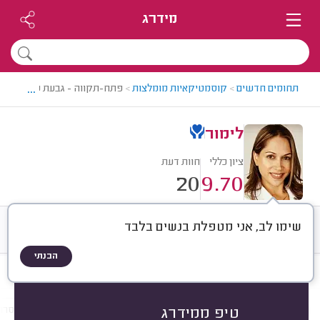
מידרג
...
תחומים חדשים
>
קוסמטיקאיות מומלצות
>
פתח-תקווה - גבעת שמואל > ק
לימור
ציון כללי
חוות דעת
20
9.70
שימו לב, אני מטפלת בנשים בלבד
חוות דעת
ממוצע
רישוי ותעודות
הבנתי
חוות דעת לפי:
הכל
(
20
)
הכי נפוצים
טיפולי פנים
ריסים וגבות
הסרת
טיפ ממידרג