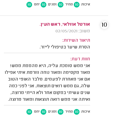
10
10
10
10
איכות
מחיר
זמנים
יחס
10
אורטל אזולאי, ראש העין.
משוב: 02/05/2021
תיאור השירות:
הסרת שיער בטיפולי לייזר.
חוות דעת:
אני ממש סומכת עליה, היא מהממת ממש!
מאוד מקסימה ומאוד נוחה וזורמת איתי אפילו
אם אני מאחרת לפעמים. מלבד האופי הטוב
שלה, גם ממש רואים תוצאות. אני לפני כמה
שנים עשיתי במקום אחר ולא הייתי מרוצה,
ואיתה אני ממש רואה תוצאות ומאוד מרוצה.
10
10
10
10
איכות
מחיר
זמנים
יחס