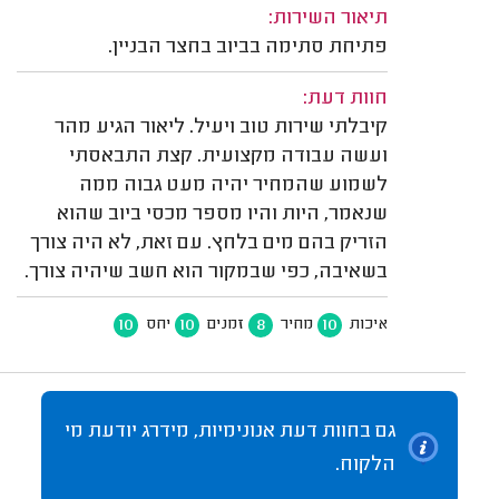
תיאור השירות:
פתיחת סתימה בביוב בחצר הבניין.
חוות דעת:
קיבלתי שירות טוב ויעיל. ליאור הגיע מהר
ועשה עבודה מקצועית. קצת התבאסתי
לשמוע שהמחיר יהיה מעט גבוה ממה
שנאמר, היות והיו מספר מכסי ביוב שהוא
הזריק בהם מים בלחץ. עם זאת, לא היה צורך
בשאיבה, כפי שבמקור הוא חשב שיהיה צורך.
10
10
8
10
איכות
מחיר
זמנים
יחס
גם בחוות דעת אנונימיות, מידרג יודעת מי
הלקוח.