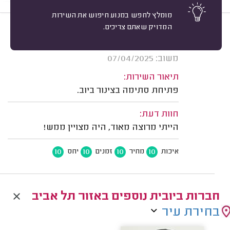
מומלץ לחפש במנוע חיפוש את השירות
המדויק שאתם צריכים.
10
רועי הרצוג, תל אביב.
מיון
אשרור: 30/06/2026
משוב: 07/04/2025
תיאור השירות:
פתיחת סתימה בצינור ביוב.
חוות דעת:
הייתי מרוצה מאוד, היה מצויין ממש!
10
10
10
10
איכות
מחיר
זמנים
יחס
חברות ביובית נוספים באזור תל אביב
בחירת עיר