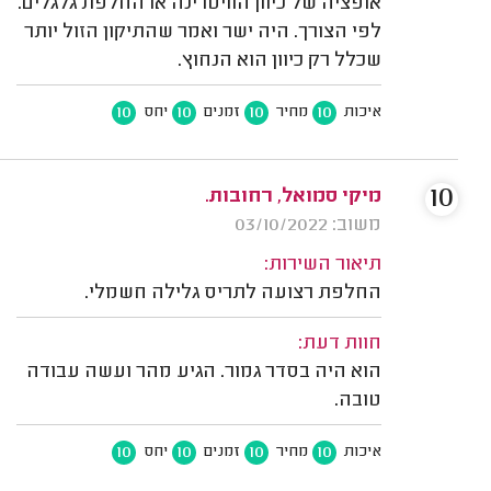
אופציה של כיוון הוויטרינה או החלפת גלגלים.
לפי הצורך. היה ישר ואמר שהתיקון הזול יותר
שכלל רק כיוון הוא הנחוץ.
10
10
10
10
איכות
מחיר
זמנים
יחס
10
מיקי סמואל, רחובות.
משוב: 03/10/2022
תיאור השירות:
החלפת רצועה לתריס גלילה חשמלי.
חוות דעת:
הוא היה בסדר גמור. הגיע מהר ועשה עבודה
טובה.
10
10
10
10
איכות
מחיר
זמנים
יחס