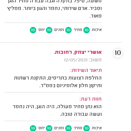
משעה, טיפל בתקלה וגבה עבורה מחיר הוגן
וסביר. אדם שירותי, נחמד והגון ביותר. ממליץ
מאוד.
10
10
10
10
איכות
מחיר
זמנים
יחס
10
אושרי יצחק, רחובות.
משוב: 12/05/2021
תיאור השירות:
החלפת רצועות בתריסים, התקנת רשתות
ותיקון חלון אלומיניום בממ"ד.
חוות דעת:
הוא נתן מחיר מעולה, היה הוגן, היה נחמד
ועשה עבודה טובה.
10
10
10
10
איכות
מחיר
זמנים
יחס