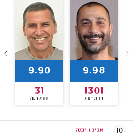
9.90
9.98
31
1301
חוות דעת
חוות דעת
10
אביב ו. יבנה.