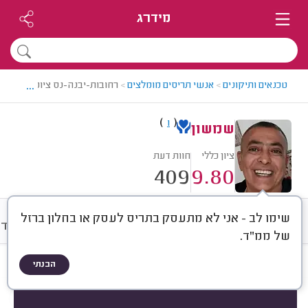
מידרג
...
טכנאים ותיקונים
>
אנשי תריסים מומלצים
>
רחובות-יבנה-נס ציונה > איש 
)
(
1
שמשון
ציון כללי
חוות דעת
409
9.80
שימו לב - אני לא מתעסק בתריס לעסק או בחלון ברזל
חוות דעת
מחירים
ממוצע
אודו
של ממ"ד.
הבנתי
חוות דעת לפי:
הכל
(
409
)
תיקון תריסים
תיקון חלונות
תיקונים נוספים