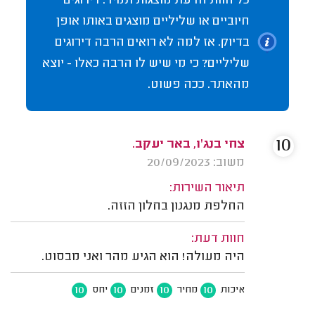
כל חוות הדעת מוצגות תמיד. דירוגים
חיוביים או שליליים מוצגים באותו אופן
בדיוק. אז למה לא רואים הרבה דירוגים
שליליים? כי מי שיש לו הרבה כאלו - יוצא
מהאתר. ככה פשוט.
10
צחי בנג'ו, באר יעקב.
משוב: 20/09/2023
תיאור השירות:
החלפת מנגנון בחלון הזזה.
חוות דעת:
היה מעולה! הוא הגיע מהר ואני מבסוט.
10
10
10
10
איכות
מחיר
זמנים
יחס