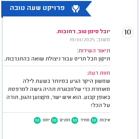
פרויקט שעה טובה
10
יובל סימן טוב, רחובות.
משוב: 19/01/2025
תיאור השירות:
תיקון חבל תריס עבור ניצולת שואה בהתנדבות.
חוות דעת:
שמשון היקר הגיע במיוחד בשעת לילה
מאוחרת כדי שלמבוגרת תהיה גישה למרפסת
באופן קבוע. הוא איש ישר, מקצוען והגון, תודה
על הכל!
10
10
10
10
איכות
מחיר
זמנים
יחס