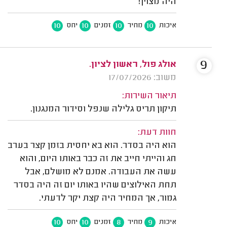
היה מצוין!
10
10
10
10
איכות
מחיר
זמנים
יחס
9
אולג פול, ראשון לציון.
משוב: 17/07/2026
תיאור השירות:
תיקון תריס גלילה שנפל וסידור המנגנון.
חוות דעת:
הוא היה בסדר. הוא בא יחסית בזמן קצר בערב
חג והייתי חייב את זה כבר באותו היום, והוא
עשה את העבודה. אמנם לא מושלם, אבל
תחת האילוצים שהיו באותו יום זה היה בסדר
גמור, אך המחיר היה קצת יקר לדעתי.
10
10
8
9
איכות
מחיר
זמנים
יחס