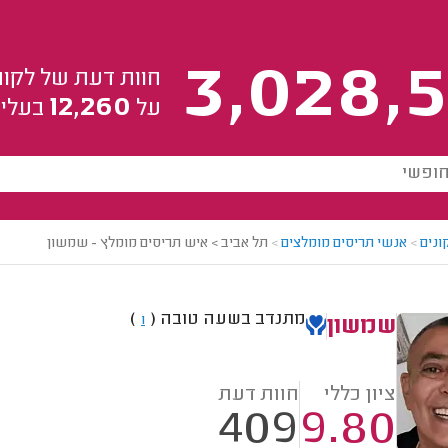
3,028,5
חוות דעת של לקוח
12,260
על
בעלי 
ונים
>
אנשי תריסים מומלצים
>
תל אביב > איש תריסים מומלץ - שמשון
מתנדב בשעה טובה
(
)
1
שמשון
ציון כללי
חוות דעת
409
9.80