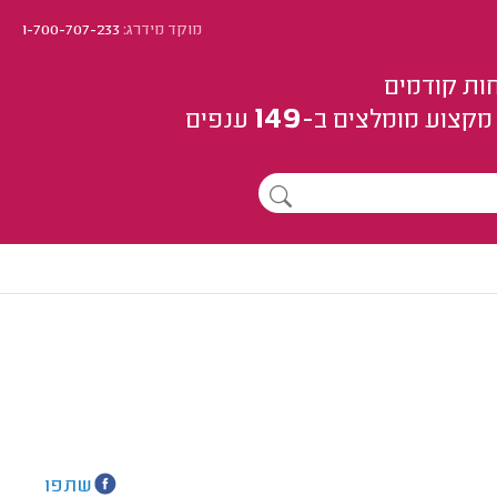
מוקד מידרג:
1-700-707-233
ות קודמים
149
מקצוע
מומלצים
ב-
ענפים
שתפו