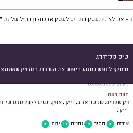
ב - אני לא מתעסק בתריס לעסק או בחלון ברזל של ממ"ד
חוות דעת
מחירים
ממוצע
או
יתי
 לפי:
הכל
(
409
)
יסים
תיקון חלונות
תיקונים נוספים
טיפ ממידרג
מומלץ לחפש במנוע חיפוש את השירות המדויק שאתם צרי
אילן כ. תל אביב.
משוב: 28/06/2026
חוות דעת:
רק שבחים. שמשון אדיב, דייקן, אמין, ונעים לקבל ממנו שירות
דייקן.
איכות
מחיר
זמנים
יחס
10
10
10
10