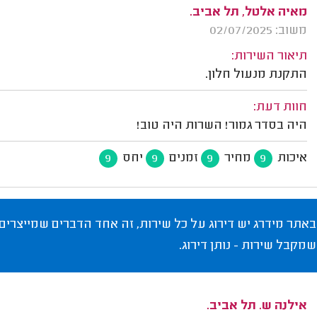
מאיה אלטל, תל אביב.
משוב: 02/07/2025
תיאור השירות:
התקנת מנעול חלון.
חוות דעת:
היה בסדר גמור! השרות היה טוב!
איכות
מחיר
זמנים
יחס
9
9
9
9
באתר מידרג יש דירוג על כל שירות, זה אחד הדברים שמייצרים
שמקבל שירות - נותן דירוג.
אילנה ש. תל אביב.