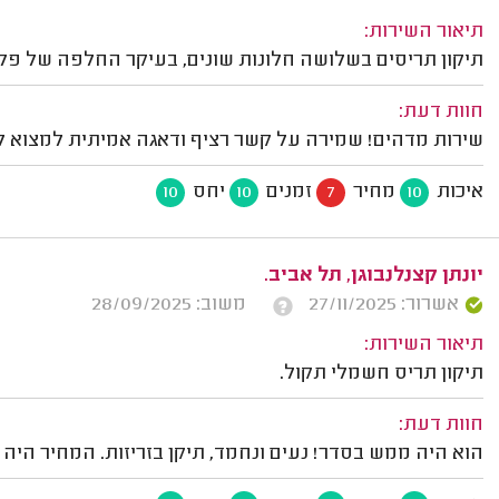
תיאור השירות:
תיקון תריסים בשלושה חלונות שונים, בעיקר החלפה של פלסט
חוות דעת:
שירות מדהים! שמירה על קשר רציף ודאגה אמיתית למצוא לי
איכות
מחיר
זמנים
יחס
10
10
7
10
יונתן קצנלנבוגן, תל אביב.
אשרור: 27/11/2025
משוב: 28/09/2025
תיאור השירות:
תיקון תריס חשמלי תקול.
חוות דעת:
הוא היה ממש בסדר! נעים ונחמד, תיקן בזריזות. המחיר היה 