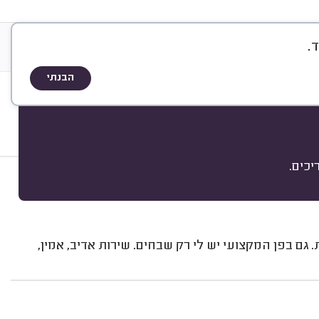
.
&
דות
A
Q
שיטת הדירוג
הבנתי
כים.
מיון
. גם בפן המקצועי יש לי רק שבחים. שירות אדיב, אמין,