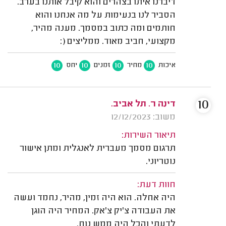
דיברנו איתו בצהרים והוא קיבל אותנו בערב.
הסביר לנו בנעימות על מה אנחנו והוא
חותמים ומה כתוב במסמך. מענה מהיר,
מקצועי, חביב מאוד. ממליצים (:
10
10
10
10
איכות
מחיר
זמנים
יחס
10
דינה ר. תל אביב.
משוב: 12/12/2023
תיאור השירות:
תרגום מסמך מעברית לאנגלית ומתן אישור
נוטריוני.
חוות דעת:
היה אחלה. הוא היה זמין, מהיר, נחמד ועשה
את העבודה צ'יק צ'אק. המחיר היה הוגן
לדעתי והכל היה ממש נוח.