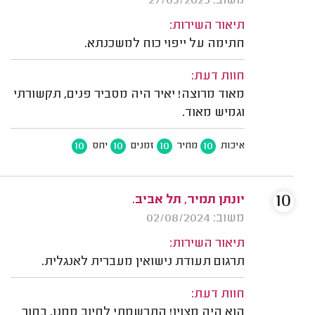
משוב: 27/03/2025
תיאור השירות:
חתימה על ייפוי כוח למשכנתא.
חוות דעת:
מאוד מרוצה! יאיר היה מסביר פנים, תקשורתי
וגמיש מאוד.
10
10
10
10
איכות
מחיר
זמנים
יחס
10
יונתן תמיר, תל אביב.
משוב: 02/08/2024
תיאור השירות:
תרגום תעודת נישואין מעברית לאנגלית.
חוות דעת:
הוא היה מצוין! התרשמתי לחיוב ממנו, בחור