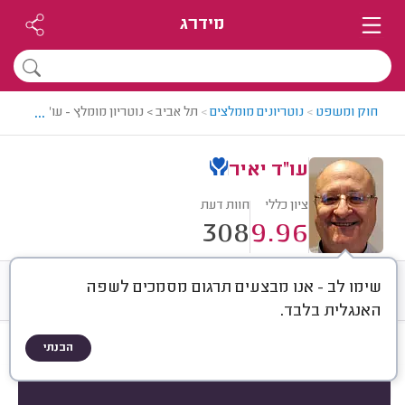
מידרג
...
חוק ומשפט
>
נוטריונים מומלצים
>
תל אביב > נוטריון מומלץ - עו"ד יאיר
עו"ד יאיר
ציון כללי
חוות דעת
308
9.96
שימו לב - אנו מבצעים תרגום מסמכים לשפה
חוות דעת
ממוצע
רישוי ותעודות
האנגלית בלבד.
הבנתי
חוות דעת לפי:
הכל
(
308
)
הכי נפוצים
סוג שירות
תרגומים