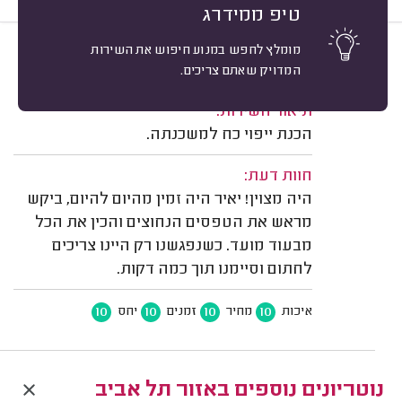
טיפ ממידרג
מומלץ לחפש במנוע חיפוש את השירות
10
חן ל. תל אביב.
מיון
המדויק שאתם צריכים.
משוב: 16/03/2026
תיאור השירות:
הכנת ייפוי כח למשכנתה.
חוות דעת:
היה מצוין! יאיר היה זמין מהיום להיום, ביקש
מראש את הטפסים הנחוצים והכין את הכל
מבעוד מועד. כשנפגשנו רק היינו צריכים
לחתום וסיימנו תוך כמה דקות.
10
10
10
10
איכות
מחיר
זמנים
יחס
נוטריונים נוספים באזור תל אביב