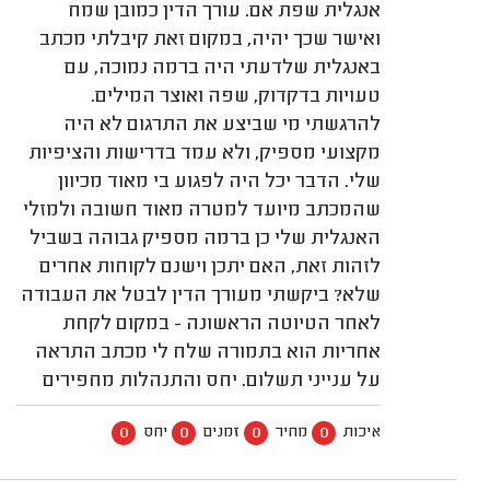
אנגלית שפת אם. עורך הדין כמובן שמח
ואישר שכך יהיה, במקום זאת קיבלתי מכתב
באנגלית שלדעתי היה ברמה נמוכה, עם
טעויות בדקדוק, שפה ואוצר המילים.
להרגשתי מי שביצע את התרגום לא היה
מקצועי מספיק, ולא עמד בדרישות והציפיות
שלי. הדבר יכל היה לפגוע בי מאוד מכיוון
שהמכתב מיועד למטרה מאוד חשובה ולמזלי
האנגלית שלי כן ברמה מספיק גבוהה בשביל
לזהות זאת, האם יתכן וישנם לקוחות אחרים
שלא? ביקשתי מעורך הדין לבטל את העבודה
לאחר הטיוטה הראשונה - במקום לקחת
אחריות הוא בתמורה שלח לי מכתב התראה
על ענייני תשלום. יחס והתנהלות מחפירים
0
0
0
0
איכות
מחיר
זמנים
יחס