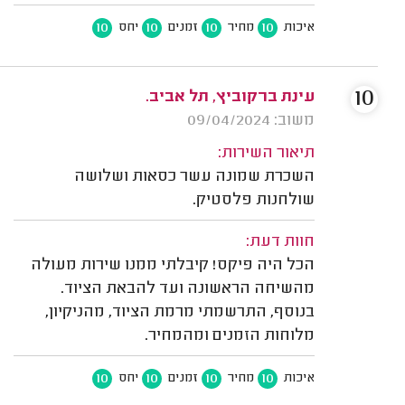
10
10
10
10
איכות
מחיר
זמנים
יחס
10
עינת ברקוביץ, תל אביב.
משוב: 09/04/2024
תיאור השירות:
השכרת שמונה עשר כסאות ושלושה
שולחנות פלסטיק.
חוות דעת:
הכל היה פיקס! קיבלתי ממנו שירות מעולה
מהשיחה הראשונה ועד להבאת הציוד.
בנוסף, התרשמתי מרמת הציוד, מהניקיון,
מלוחות הזמנים ומהמחיר.
10
10
10
10
איכות
מחיר
זמנים
יחס