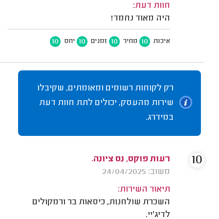
חוות דעת:
היה מאוד נחמד!
10
10
10
10
איכות
מחיר
זמנים
יחס
רק לקוחות רשומים ומאומתים, שקיבלו
שירות מהעסק, יכולים לתת חוות דעת
במידרג.
10
רעות פוקס, נס ציונה.
משוב: 24/04/2025
תיאור השירות:
השכרת שולחנות, כיסאות בר ורמקולים
לדיג'יי.