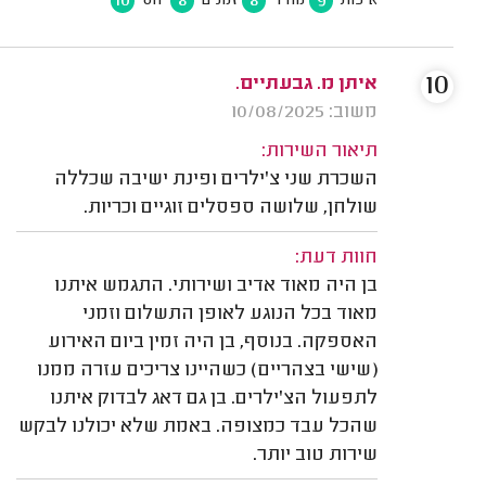
10
8
8
9
איכות
מחיר
זמנים
יחס
10
איתן מ. גבעתיים.
משוב: 10/08/2025
תיאור השירות:
השכרת שני צ'ילרים ופינת ישיבה שכללה
שולחן, שלושה ספסלים זוגיים וכריות.
חוות דעת:
בן היה מאוד אדיב ושירותי. התגמש איתנו
מאוד בכל הנוגע לאופן התשלום וזמני
האספקה. בנוסף, בן היה זמין ביום האירוע
(שישי בצהריים) כשהיינו צריכים עזרה ממנו
לתפעול הצ'ילרים. בן גם דאג לבדוק איתנו
שהכל עבד כמצופה. באמת שלא יכולנו לבקש
שירות טוב יותר.