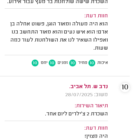
השכרת שישה שולחנות בר מעץ עבור אירוע.
חוות דעת:
הוא היה מעולה ומאוד הוגן, פשוט אחלה בן
אדם! הוא איש נעים והוא מאוד התחשב בנו
ואפילו השאיר לנו את השולחנות לעוד כמה
שעות.
10
10
10
10
איכות
מחיר
זמנים
יחס
10
נדב ש. תל אביב.
משוב: 28/07/2025
תיאור השירות:
השכרת 2 צ'ילרים ליום אחד.
חוות דעת:
היה מצוין!