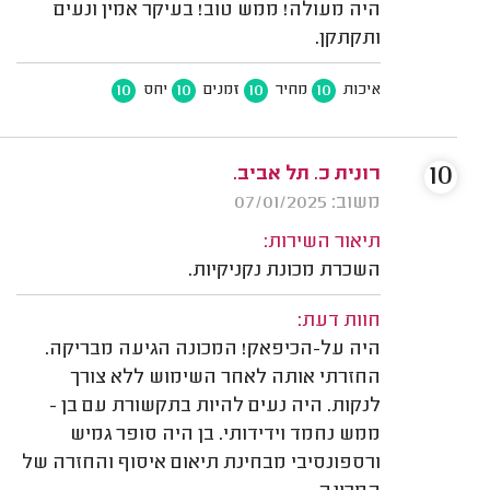
היה מעולה! ממש טוב! בעיקר אמין ונעים
ותקתקן.
10
10
10
10
איכות
מחיר
זמנים
יחס
10
רונית כ. תל אביב.
משוב: 07/01/2025
תיאור השירות:
השכרת מכונת נקניקיות.
חוות דעת:
היה על-הכיפאק! המכונה הגיעה מבריקה.
החזרתי אותה לאחר השימוש ללא צורך
לנקות. היה נעים להיות בתקשורת עם בן -
ממש נחמד וידידותי. בן היה סופר גמיש
ורספונסיבי מבחינת תיאום איסוף והחזרה של