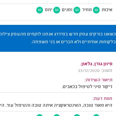
איכות
מחיר
זמנים
יחס
10
10
10
10
כשאנו בודקים עסק חדש במידרג אנחנו לוקחים מהעסק צילומי
בלקוחות אמיתיים ולא חברים או בני משפחה.
סיוון גורן, גלאון.
משוב: 23/12/2020
תיאור השירות:
דיקור סיני לטיפול בכאבים.
חוות דעת:
היא מאוד טובה, האינטראקציה איתה טובה והטיפול עזר. היית