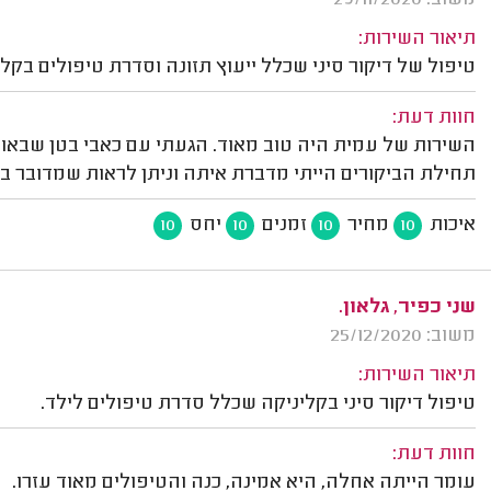
משוב: 29/11/2020
תיאור השירות:
טיפול של דיקור סיני שכלל ייעוץ תזונה וסדרת טיפולים בקל
חוות דעת:
השירות של עמית היה טוב מאוד. הגעתי עם כאבי בטן שבאו ו
תחילת הביקורים הייתי מדברת איתה וניתן לראות שמדובר ב
איכות
מחיר
זמנים
יחס
10
10
10
10
שני כפיר, גלאון.
משוב: 25/12/2020
תיאור השירות:
טיפול דיקור סיני בקליניקה שכלל סדרת טיפולים לילד.
חוות דעת:
עומר הייתה אחלה, היא אמינה, כנה והטיפולים מאוד עזרו.