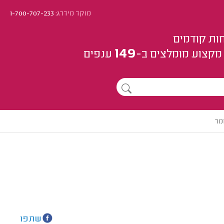
מוקד מידרג:
1-700-707-233
ות קודמים
149
מקצוע
מומלצים
ב-
ענפים
מר
שתפו