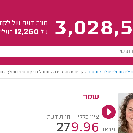
3,028,5
חוות דעת של לקוח
12,260
על
בעלי 
לים מומלצים לדיקור סיני
>
קרית גת והסביבה > מטפל בדיקור סיני מומלץ - עו
עומר
ציון כללי
חוות דעת
27
9.96
וידאו