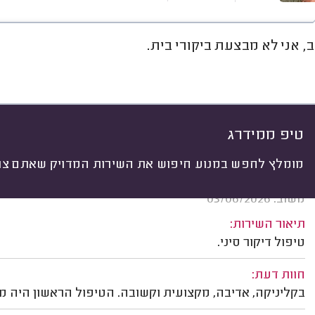
, אני לא מבצעת ביקורי בית.
חוות דעת
מחירים
ממוצע
רי
יתי
 לפי:
הכל
(
27
)
ים
סוג טיפול
מיקום הטיפול
חד פעמי א
טיפ ממידרג
מומלץ לחפש במנוע חיפוש את השירות המדויק שאתם צרי
מיכל שטיינברג, נהורה.
משוב: 03/06/2026
תיאור השירות:
טיפול דיקור סיני.
חוות דעת:
בקליניקה, אדיבה, מקצועית וקשובה. הטיפול הראשון היה מצו