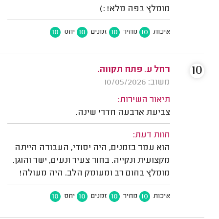
מומלץ בפה מלא! :)
10
10
10
10
איכות
מחיר
זמנים
יחס
10
רחל ע. פתח תקווה.
משוב: 10/05/2026
תיאור השירות:
צביעת ארבעה חדרי שינה.
חוות דעת:
הוא עמד בזמנים, היה יסודי, העבודה הייתה
מקצועית ונקייה. בחור צעיר ונעים, ישר והוגן.
מומלץ בחום רב ומעומק הלב. היה מעולה!
10
10
10
10
איכות
מחיר
זמנים
יחס