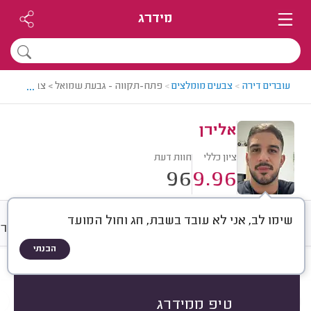
מידרג
...
עוברים דירה
>
צבעים מומלצים
>
פתח-תקווה - גבעת שמואל > צבע מומלץ -
אלירן
ציון כללי
חוות דעת
96
9.96
שימו לב, אני לא עובד בשבת, חג וחול המועד
חוות דעת
מחירים
ממוצע
גלרי
הבנתי
חוות דעת לפי:
הכל
(
96
)
הכי נפוצים
עבודות גדולות
עבודות קטנות
טיפ ממידרג