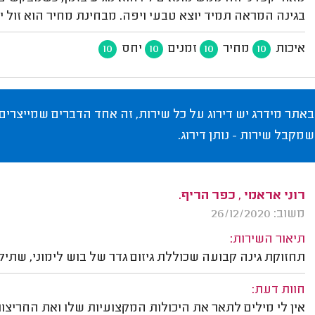
בגינה המראה תמיד יוצא טבעי ויפה. מבחינת מחיר הוא זול י
איכות
מחיר
זמנים
יחס
10
10
10
10
באתר מידרג יש דירוג על כל שירות, זה אחד הדברים שמייצרים
שמקבל שירות - נותן דירוג.
רוני אראמי , כפר הריף.
משוב: 26/12/2020
תיאור השירות:
תחזוקת גינה קבועה שכוללת גיזום גדר של בוש לימוני, שתי
חוות דעת:
אין לי מילים לתאר את היכולות המקצועיות שלו ואת החריצות 