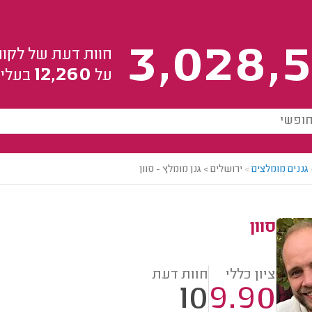
3,028,5
חוות דעת של לקוח
12,260
על
בעלי 
גננים מומלצים
>
ירושלים > גנן מומלץ - סוון
סוון
ציון כללי
חוות דעת
10
9.90