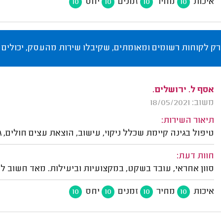
איכות
מחיר
זמנים
יחס
10
10
10
10
רק לקוחות רשומים ומאומתים, שקיבלו שירות מהעסק, יכולים 
אסף ל. ירושלים.
משוב: 18/05/2021
תיאור השירות:
טיפול בגינה קיימת שכלל ניקוי, עישוב, הוצאת עצים חולים, גיז
חוות דעת:
סוון אחראי, עובד בשקט, במקצועיות וביעילות. מאד חשוב ל
איכות
מחיר
זמנים
יחס
10
10
10
10