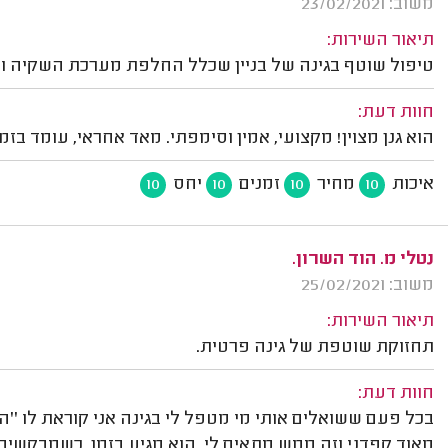
משוב: 23/02/2021
תיאור השירות:
טיפול שוטף בגינה של בניין שכלל החלפת מערכת השקיה ו
חוות דעת:
הוא גנן מצוין! מקצועי, אמין וסימפתי. מאד אחראי, עומד בזמנ
איכות
מחיר
זמנים
יחס
10
10
10
10
נטלי מ. הוד השרון.
משוב: 25/02/2021
תיאור השירות:
תחזוקת שוטפת של גינה פרטית.
חוות דעת:
בכל פעם ששואלים אותי מי מטפל לי בגינה אני קוראת לו ''הג
מאוד קפדני וזה ממש מתאים לי. הוא מגיע בזמן, כשמבקשי