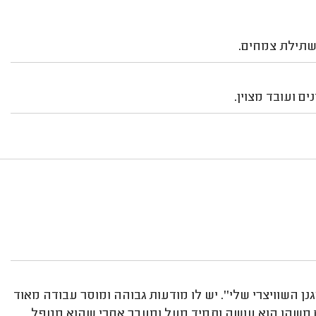
שתילת צמחים.
ים ועובד מצוין.
נן השוויצרי שלי''. יש לו מודעות גבוהה ומוסר עבודה מאוד
ם משהו הוא עושה ותמיד מעל ומעבר אחרי שהוא מטפל