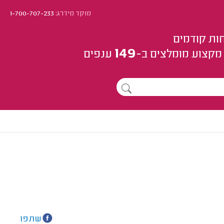
מוקד מידרג:
1-700-707-233
ות קודמים
149
מקצוע
מומלצים
ב-
ענפים
שתפו