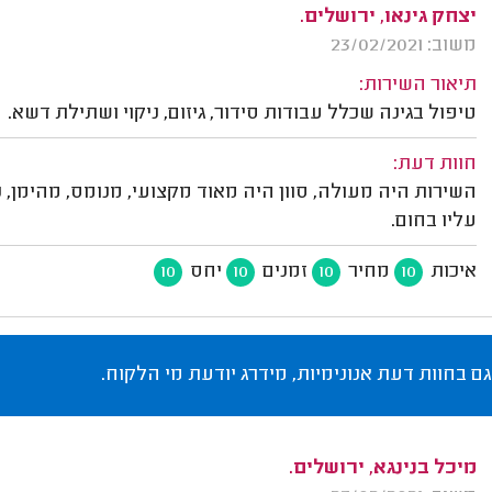
יצחק גינאו, ירושלים.
משוב: 23/02/2021
תיאור השירות:
טיפול בגינה שכלל עבודות סידור, גיזום, ניקוי ושתילת דשא.
חוות דעת:
השירות היה מעולה, סוון היה מאוד מקצועי, מנומס, מהימן, נ
עליו בחום.
איכות
מחיר
זמנים
יחס
10
10
10
10
גם בחוות דעת אנונימיות, מידרג יודעת מי הלקוח.
מיכל בנינגא, ירושלים.