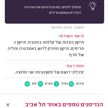
מומלץ לחפש במנוע חיפוש את השירות
המדויק שאתם צריכים.
9
דניאל גלדשטיין, תל אביב.
מיון
אשרור: 17/12/2025
משוב: 18/09/2025
תיאור השירות:
תיקון בוכנות של קלפות במטבח, תיקון 2
תריסים, תיקון מחזיק לדוש באמבטיה ותליה
של מדף.
חוות דעת:
קיבלתי רושם של מקצועיות! אני מרוצה.
10
10
9
10
איכות
מחיר
זמנים
יחס
הנדימנים נוספים באזור תל אביב