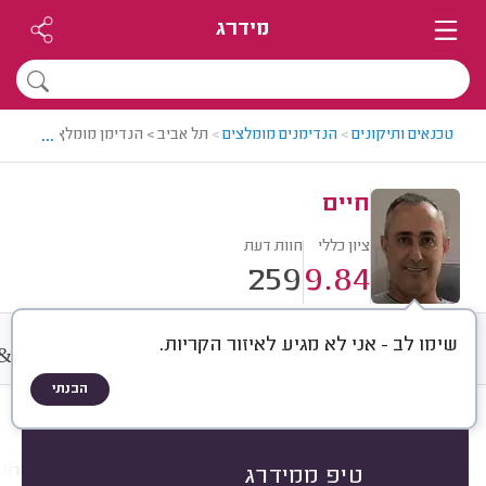
מידרג
...
טכנאים ותיקונים
>
הנדימנים מומלצים
>
תל אביב > הנדימן מומלץ - חיים
חיים
ציון כללי
חוות דעת
259
9.84
שימו לב - אני לא מגיע לאיזור הקריות.
&
חוות דעת
מחירים
ממוצע
A
הבנתי
חוות דעת לפי:
הכל
(
259
)
הכי נפוצים
התקנה ותלייה
תיקונים
שירותי
טיפ ממידרג