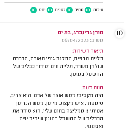
10
10
10
10
איכות
מחיר
זמנים
יחס
10
מורן גרינברג, בת ים.
משוב: 09/04/2023
תיאור השירות:
תליית מדפים, התקנת גופי תאורה, הרכבת
שולחן משרד, תליית ווים וסידור כבלים של
החשמל במזנון.
חוות דעת:
היה מקסים! ממש אוצר של אדם! הוא אדיב,
סימפתי, איש מקצוע מיומן, ממש הנדימן
אמיתי!!! ממליצה בחום עליו. הוא סידר את
הכבלים של החשמל במזנון שיהיה יפה
ואסטטי.