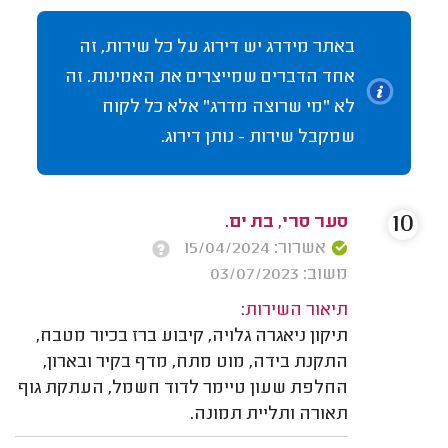
באתר מידרג יש דירוג על כל שירות, זה
אחד הדברים שמייצרים את האמינות. זה
לא "מי שרוצה מדרג" אלא כל לקוח
שמקבל שירות - נותן דירוג.
10
סער סרי, בת ים.
אשרור: 15/04/2024
משוב: 03/07/2023
תיאור השירות:
תיקון ניאגרה גלויה, קיבוע ברז בכיור מטבח,
התקנת בידה, מוט מתח, מדף בקיר ובארון,
החלפת שעון טיימר לדוד חשמל, העתקת גוף
תאורה ותליית תמונה.