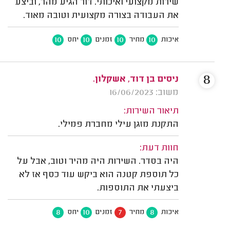
שירות מקצועי ואיכותי. דור הגיע מהר, וביצע
את העבודה בצורה מקצועית וטובה מאוד.
10
10
10
10
איכות
מחיר
זמנים
יחס
8
ניסים בן דוד, אשקלון.
משוב: 16/06/2023
תיאור השירות:
התקנת מזגן עילי מחברת פמילי.
חוות דעת:
היה בסדר. השירות היה מהיר וטוב, אבל על
כל תוספת קטנה הוא ביקש עוד כסף אז לא
ביצעתי את התוספות.
8
10
7
8
איכות
מחיר
זמנים
יחס