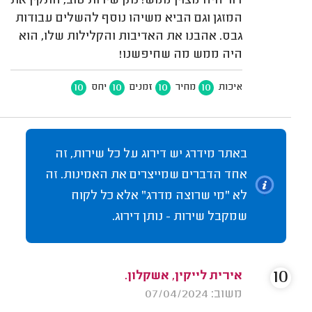
דור היה מצוין ממש! נתן שירות טוב, התקין את
המזגן וגם הביא משיהו נוסף להשלים עבודות
גבס. אהבנו את האדיבות והקלילות שלו, הוא
היה ממש מה שחיפשנו!
10
10
10
10
איכות
מחיר
זמנים
יחס
באתר מידרג יש דירוג על כל שירות, זה
אחד הדברים שמייצרים את האמינות. זה
לא "מי שרוצה מדרג" אלא כל לקוח
שמקבל שירות - נותן דירוג.
10
אירית לייקין, אשקלון.
משוב: 07/04/2024