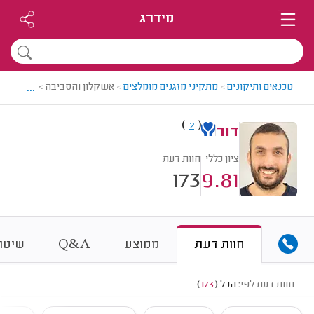
מידרג
...
טכנאים ותיקונים
>
מתקיני מזגנים מומלצים
>
אשקלון והסביבה > מתקין מזג
)
(
2
דור
ציון כללי
חוות דעת
173
9.81
&
חוות דעת
ממוצע
A
Q
שיטת 
חוות דעת לפי:
הכל
(
173
)