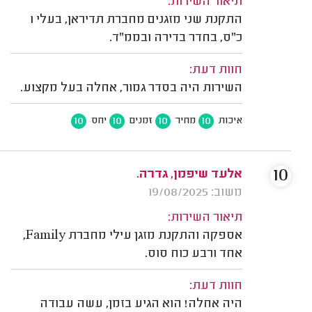
תיאור השירות:
התקנת שני מזגנים מחברת תדיראן, בעלי 1
כ"ס, בחדר בדירה ובממ"ד.
חוות דעת:
השירות היה בסדר גמור, אחלה בעל מקצוע.
10
10
10
10
איכות
מחיר
זמנים
יחס
10
אלעד שיפמן, גדרה.
משוב: 19/08/2025
תיאור השירות:
אספקה והתקנת מזגן עילי מחברת Family,
אחד ורבע כוח סוס.
חוות דעת:
היה אחלה! הוא הגיע בזמן, עשה עבודה