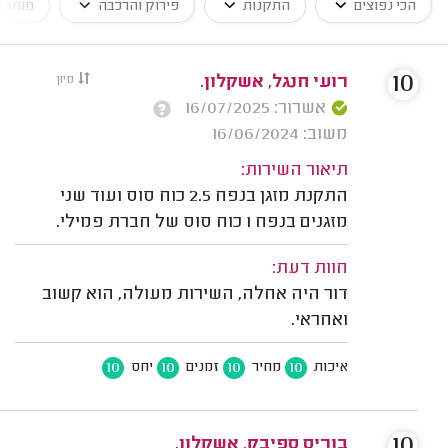
הכי נפוצים
התקנות
פירוק והרכבה
מותג ה
10
רועי חנגל, אשקלון.
מיון
אשרור: 16/07/2025
משוב: 16/06/2024
תיאור השירות:
התקנת מזגן בנפח 2.5 כוח סוס ועוד שני
מזגנים בנפח 1 כוח סוס של חברת פמילי.
חוות דעת:
דור היה אחלה, השירות מעולה, הוא קשוב
ואחראי.
10
10
10
10
איכות
מחיר
זמנים
יחס
10
בוריס ספיבק, אשקלון.