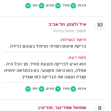
10
10
10
10
איכות
מחיר
זמנים
יחס
10
איל זלצמן, תל אביב.
משוב: 31/03/2026
תיאור השירות:
בדיקת איטום נקודתי וטיפול בעובש בדירה.
חוות דעת:
הוא הגיע לבדיקה והצעת מחיר. סך הכל היה
אחלה, הוא נראה מקצועי, בא בהתראה יחסית
קצרה ועשה את הבדיקה כמו שצריך.
10
10
9
10
איכות
מחיר
זמנים
יחס
8
שמואל שפרינגר, מודיעין.