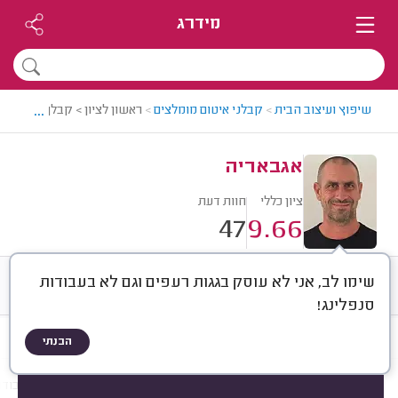
מידרג
...
שיפוץ ועיצוב הבית
>
קבלני איטום מומלצים
>
ראשון לציון > קבלן איטום מו
אגבאריה
ציון כללי
חוות דעת
47
9.66
שימו לב, אני לא עוסק בגגות רעפים וגם לא בעבודות
חוות דעת
ממוצע
רישוי ותעודות
סנפלינג!
הבנתי
חוות דעת לפי:
הכל
(
47
)
הכי נפוצים
מקום איטום
חומר איטום
עבודו