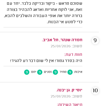
שסוכם מראש - ביקור ובדיקה בלבד. יחד עם
זאת, אני לוקח אחריות ואדאג להבהיר בצורה
ברורה יותר את אופי העבודה והשלבים להבא,
כדי למנוע אי־הבנות.
9
חמדה שנהר, תל אביב.
משוב: 25/01/2026
חוות דעת:
היה בסדר גמור! אין לי שום דבר רע להגיד!
9
9
9
9
איכות
מחיר
זמנים
יחס
10
יוסי ק. גן יבנה.
משוב: 25/01/2026
תיאור השירות: