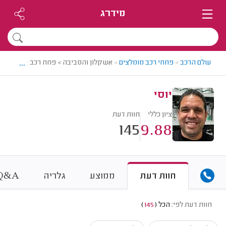
מידרג
...
עולם הרכב
>
פחחי רכב מומלצים
>
אשקלון והסביבה > פחח רכב מומלץ - יו
יוסי
ציון כללי
חוות דעת
145
9.88
&
חוות דעת
ממוצע
גלריה
A
Q
חוות דעת לפי:
הכל
(
145
)