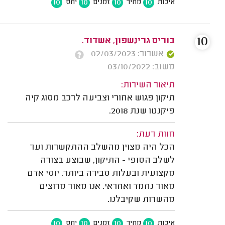
10
10
10
10
איכות
מחיר
זמנים
יחס
10
בוריס גרינשפון, אשדוד.
אשרור: 02/03/2023
משוב: 03/10/2022
תיאור השירות:
תיקון פגוש אחורי וצביעה לרכב מסוג קיה
פיקנטו שנת 2018.
חוות דעת:
הכל היה מצוין מהשלב ההתקשרות ועד
לשלב הסופי - התיקון, שבוצע בצורה
מקצועית ובעלות סבירה ביותר. יוסי אדם
מאוד נחמד ואחראי. אנו מאוד מרוצים
מהשרות שקיבלנו.
10
10
10
10
איכות
מחיר
זמנים
יחס