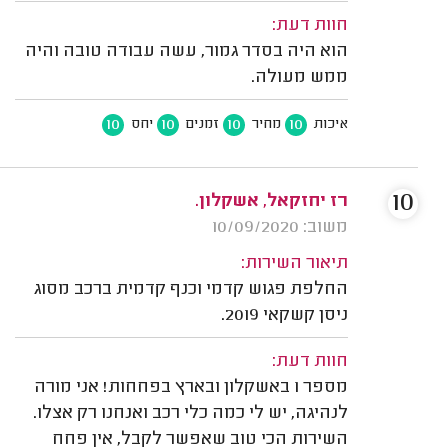
חוות דעת:
הוא היה בסדר גמור, עשה עבודה טובה והיה
ממש מעולה.
10
10
10
10
איכות
מחיר
זמנים
יחס
10
רז יחזקאל, אשקלון.
משוב: 10/09/2020
תיאור השירות:
החלפת פגוש קדמי וכנף קדמית ברכב מסוג
ניסן קשקאי 2019.
חוות דעת:
מספר 1 באשקלון ובארץ בפחחות! אני מורה
לנהיגה, יש לי כמה כלי רכב ואנחנו רק אצלו.
השירות הכי טוב שאפשר לקבל, אין פחח