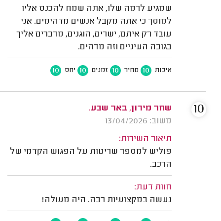
שמגיע לרמה שלו, אתה שמח להכנס אליו
למוסך כי אתה מקבל אנשים מדהימים. אני
עובד רק איתם, ישרים, הוגנים, מדברים אליך
בגובה העיניים וזה מדהים.
10
10
10
10
איכות
מחיר
זמנים
יחס
10
שחר מירון, באר שבע.
משוב: 13/04/2026
תיאור השירות:
פוליש למספר שריטות על הפגוש הקדמי של
הרכב.
חוות דעת:
נעשה במקצועיות רבה. היה מעולה!