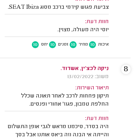
צביעת פגוש קידמי ברכב מסוג SEAT Ibiza.
חוות דעת:
יוסי היה מעולה, מצוין.
10
10
10
10
איכות
מחיר
זמנים
יחס
8
ניקה לכצ'ין, אשדוד.
משוב: 13/02/2022
תיאור השירות:
תיקון פחחות לרכב לאחר תאונה שכלל
החלפת טמבון, פגוז' אחורי ופנסים.
חוות דעת:
היה בסדר, סיכמנו מראש לגבי אופן התשלום
והייתה אי הבנה וזה ביאס אותנו אבל בסך