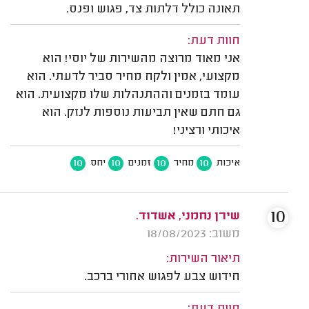
תאונה כולל דלתות צד, פגוש ופנס.
חוות דעת:
אני מאוד מרוצה מהשירות של יוסי! הוא
מקצועי, אמין ולקח מחיר סביר לדעתי. הוא
עומד בזמנים וההתנהלות שלו מקצועית. הוא
גם חתם שאין תביעות נוספות לנזק. הוא
איכותי ורציני!
10
10
10
10
איכות
מחיר
זמנים
יחס
10
שירן נחמני, אשדוד.
משוב: 18/08/2023
תיאור השירות:
חידוש צבע לפגוש אחורי ברכב.