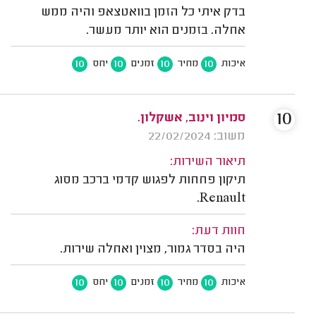
בדק איתי כל הזמן בוואטצאפ והיה ממש
אחלה. בזמנים הוא יותר מעשר.
10
10
10
10
איכות
מחיר
זמנים
יחס
10
סמיון וינוב, אשקלון.
משוב: 22/02/2024
תיאור השירות:
תיקון פחחות לפגוש קדמי ברכב מסוג
Renault.
חוות דעת:
היה בסדר גמור, מצוין ואחלה שירות.
10
10
10
10
איכות
מחיר
זמנים
יחס