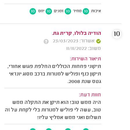
10
10
10
10
איכות
מחיר
זמנים
יחס
10
הודיה בלולו, קרית גת.
אשרור: 23/03/2023
משוב: 11/11/2022
תיאור השירות:
תיקוני פחחות הכוללים החלפת פגוש אחורי,
תיקון כנף ופוליש למנורות ברכב מסוג ‫יונדאי
גטס שנת 2008.
חוות דעת:
היה ממש טוב! הוא תיקן את התקלה ממש
טוב, עשה לי פוליש למנורות בלי לקחת על זה
תשלום ואני ממש אמליץ עליו!