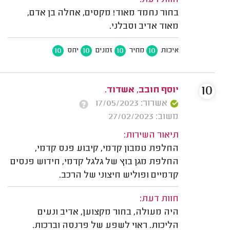
חוות דעת:
בחור נחמד מאוד! מקסים, אחלה בן אדם,
מאוד אדיב וסבלני.
10
10
10
10
איכות
מחיר
זמנים
יחס
10
יוסף חובב, אשדוד.
אשרור: 17/05/2023
משוב: 27/02/2023
תיאור השירות:
החלפת טמבון קדמי, קיבוע פנס קדמי,
החלפת מגן בוץ של גלגל קדמי, חידוש פנסים
קדמיים ופוליש חיצוני של הרכב.
חוות דעת:
היה מעולה, בחור מקצוען, אדיב ונעים
הליכות. ראוי לשפע של פרנסה וברכות.