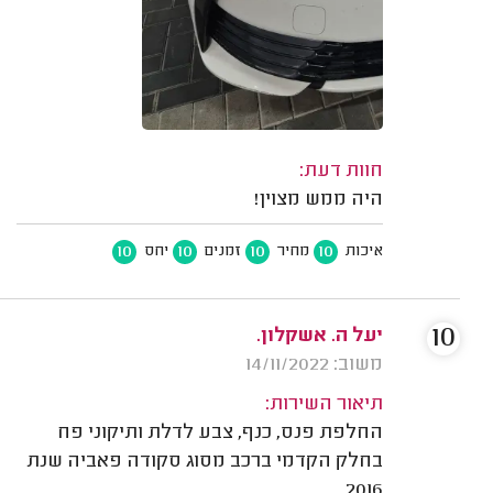
חוות דעת:
היה ממש מצוין!
10
10
10
10
איכות
מחיר
זמנים
יחס
10
יעל ה. אשקלון.
משוב: 14/11/2022
תיאור השירות:
החלפת פנס, כנף, צבע לדלת ותיקוני פח
בחלק הקדמי ברכב מסוג סקודה פאביה שנת
2016.