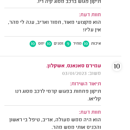
תיקון פגוש ברכב מסוג קיה ריו.
חוות דעת:
הוא מקצועי מאוד, חמוד ואדיב, ענה לי מהר,
אין עליו!
10
10
9
10
איכות
מחיר
זמנים
יחס
10
עמירם סאנאנס, אשקלון.
משוב: 03/01/2023
תיאור השירות:
תיקון פחחות בפגוש קדמי לרכב מסוג רנו
קליאו.
חוות דעת:
הוא היה ממש מעולה, אדיב, טיפל בי ראשון
והכניס אותי ממש מהר.