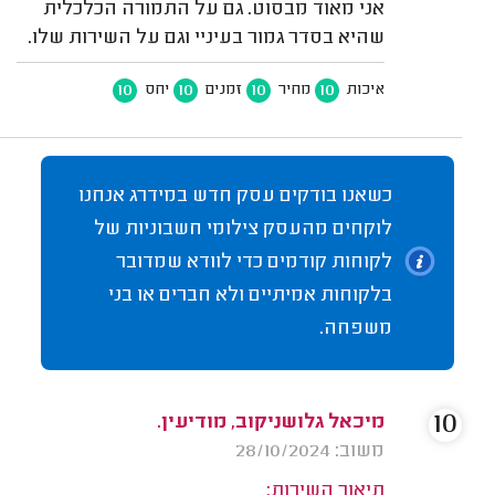
אני מאוד מבסוט. גם על התמורה הכלכלית
שהיא בסדר גמור בעיניי וגם על השירות שלו.
10
10
10
10
איכות
מחיר
זמנים
יחס
כשאנו בודקים עסק חדש במידרג אנחנו
לוקחים מהעסק צילומי חשבוניות של
לקוחות קודמים כדי לוודא שמדובר
בלקוחות אמיתיים ולא חברים או בני
משפחה.
10
מיכאל גלושניקוב, מודיעין.
משוב: 28/10/2024
תיאור השירות: