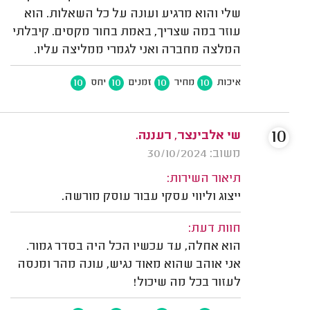
שלי והוא מרגיע ועונה על כל השאלות. הוא
עוזר במה שצריך, באמת בחור מקסים. קיבלתי
המלצה מחברה ואני לגמרי ממליצה עליו.
10
10
10
10
איכות
מחיר
זמנים
יחס
10
שי אלבינצר, רעננה.
משוב: 30/10/2024
תיאור השירות:
ייצוג וליווי עסקי עבור עוסק מורשה.
חוות דעת:
הוא אחלה, עד עכשיו הכל היה בסדר גמור.
אני אוהב שהוא מאוד נגיש, עונה מהר ומנסה
לעזור בכל מה שיכול!