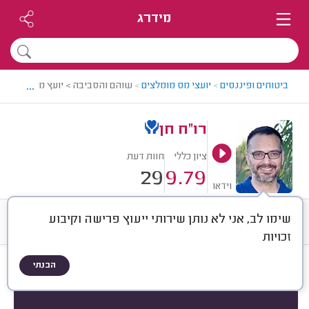
מידרג
...
ביטוחים ופיננסים
>
יועצי מס מומלצים
>
שוהם והסביבה > יועץ מס מומלץ - 
רו"ח חן
ציון כללי
חוות דעת
29
9.79
וידאו
שימו לב, אני לא נותן שירותי ייעוץ פרישה וקיבוע
חוות דעת
ממוצע
רישוי ותעודות
זכויות
הבנתי
חוות דעת לפי:
הכל
(
29
)
הכי נפוצים
סוג העסק
סוג השירות