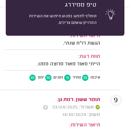
טיפ ממידרג
מומלץ לחפש במנוע חיפוש את השירות
10
חן ורדי, ראש העין.
מיון
המדויק שאתם צריכים.
משוב: 06/08/2026
תיאור השירות:
הגשת דו"ח שנתי.
חוות דעת:
הייתי מאוד מאוד מרוצה ממנו.
10
10
9
10
איכות
מחיר
זמנים
יחס
9
תומר ששון, רמת גן.
אשרור: 23/04/2025
משוב: 14/10/2024
תיאור השירות: