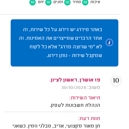
10
10
10
10
איכות
מחיר
זמנים
יחס
באתר מידרג יש דירוג על כל שירות, זה
אחד הדברים שמייצרים את האמינות. זה
לא "מי שרוצה מדרג" אלא כל לקוח
שמקבל שירות - נותן דירוג.
10
פז אושרן, ראשון לציון.
משוב: 30/10/2024
תיאור השירות:
הנהלת חשבונות לעסק.
חוות דעת:
חן מאוד מקצועי, אדיב, סבלני וזמין. כשאני