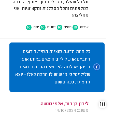
על כל שאלה, עזר לי המון בייעוץ, הדרכה
בטלפונים והכל בסבלנות ומקצועיות. אני
ממליצה!
10
10
10
10
איכות
מחיר
זמנים
יחס
כל חוות הדעת מוצגות תמיד. דירוגים
חיוביים או שליליים מוצגים באותו אופן
בדיוק. אז למה לא רואים הרבה דירוגים
שליליים? כי מי שיש לו הרבה כאלו - יוצא
מהאתר. ככה פשוט.
10
לירון בן דור, אלפי מנשה.
משוב: 14/10/2024