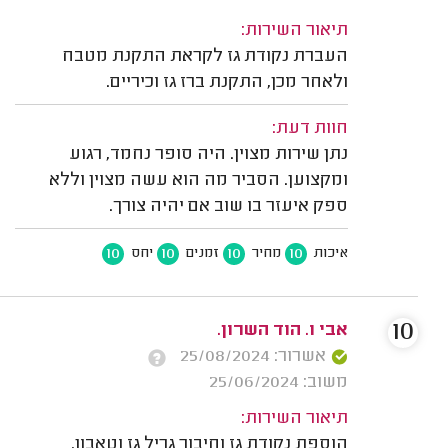
תיאור השירות:
העברת נקודת גז לקראת התקנת מטבח
ולאחר מכן, התקנת ברז גז וכיריים.
חוות דעת:
נתן שירות מצוין. היה סופר נחמד, רגוע
ומקצוען. הסביר מה הוא עשה מצוין וללא
ספק איעזר בו שוב אם יהיה צורך.
10
10
10
10
איכות
מחיר
זמנים
יחס
10
אבי ו. הוד השרון.
אשרור: 25/08/2024
משוב: 25/06/2024
תיאור השירות:
הוספת נקודת גז וחיבור גריל גז וטאבון.