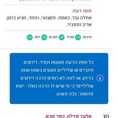
חוות דעת:
אחלה גבר, באמת. מקצועי, נחמד, מגיע בזמן,
אדיב ומסביר.
10
10
10
10
איכות
מחיר
זמנים
יחס
כל חוות הדעת מוצגות תמיד. דירוגים
חיוביים או שליליים מוצגים באותו אופן
בדיוק. אז למה לא רואים הרבה דירוגים
שליליים? כי מי שיש לו הרבה כאלו - יוצא
מהאתר. ככה פשוט.
10
אלעד פדלון, כפר סבא.