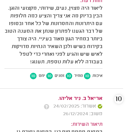
חוות דעת:
ליאור היה מצוין, נעים, שירותי, מקצועי והוגן.
הבין בדיוק מה אני צריך והציע כמה חלופות
עם היתרונות והחסרונות של כל אחד ובסופו
של דבר הגענו לפתרון שנתן את המענה הטוב
ביותר במחיר הגון מאוד בעיניי. היה צורך
בקידוח בשיש ולכן השאיר הנחיות מדויקות
לאיש שיש והגיע לפני ואחרי כדי לטפל
בעבודה ללא עלות נוספת. תענוג!
10
10
10
10
איכות
מחיר
זמנים
יחס
10
אריאל ב. ניר אליהו.
אשרור: 24/02/2025
משוב: 26/12/2024
תיאור השירות: