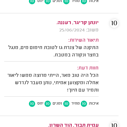
10
10
10
10
איכות
מחיר
זמנים
יחס
10
יונתן קריגר, רעננה.
משוב: 25/06/2024
תיאור השירות:
התקנה של צנרת גז לטובת חימום מים, מנגל
בחצר ונקודה במטבח.
חוות דעת:
הכל היה טוב מאד, הייתי מרוצה ממש! ליאור
אחלה ומקצוען אמיתי, נותן מעבר לנדרש
ותמיד עם חיוך!
10
10
10
10
איכות
מחיר
זמנים
יחס
10
עמית תבור, הוד השרון.