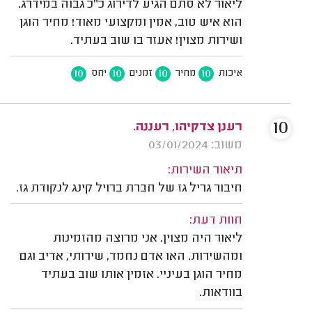
ליאור לא סתם הגיע לדירוג כ"כ גבוה במידרג.
הוא איש טוב, אמין ומקצועי מאוד! מחיר הוגן
ושירות מצוין! אעזר בו שוב בעתיד.
10
10
10
10
איכות
מחיר
זמנים
יחס
10
רענן צדקיהו, רעננה.
משוב: 03/01/2024
תיאור השירות:
חיבור גריל גז של חברת ברויל קינג לנקודת גז.
חוות דעת:
ליאור היה מצוין. אני מרוצה מהזמינות
ומהשירות. האו אדם נחמד, שירותי, אדיב וגם
מחיר הוגן בעיניי. אזמין אותו שוב בעתיד
בוודאות.