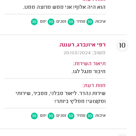
הוא היה אלוף! אני ממש מרוצה ממנו.
10
10
10
10
איכות
מחיר
זמנים
יחס
10
רפי איזנברג, רעננה.
משוב: 20/03/2024
תיאור השירות:
חיבור מנגל לגז.
חוות דעת:
שירות נהדר. ליאור סבלני, מסביר, שירותי
ומקצועי! ממליץ ביותר!
10
10
10
10
איכות
מחיר
זמנים
יחס