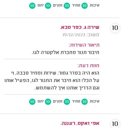
10
10
10
10
איכות
מחיר
זמנים
יחס
10
שירה ג. כפר סבא.
משוב: 19/12/2023
תיאור השירות:
חיבור תנור מחברת אלקטרה לגז.
חוות דעת:
הוא היה בסדר גמור. שירות ומחיר סבבה. וי
על הכל! הוא חיבר את התנור לגז, הפעיל אותו
וגם הדריך אותנו איך להשתמש.
10
10
10
10
איכות
מחיר
זמנים
יחס
10
אפי זאקס, רעננה.