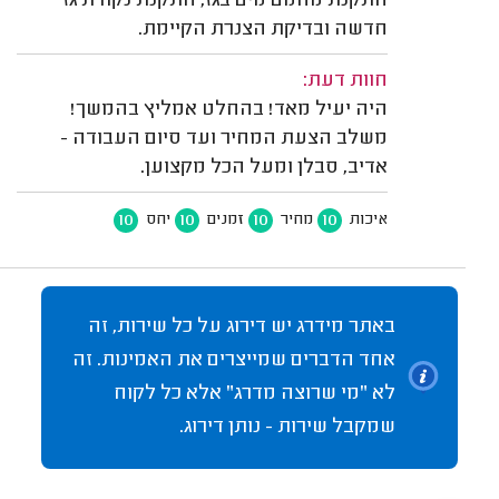
התקנת מחמם מים בגז, התקנת נקודת גז
חדשה ובדיקת הצנרת הקיימת.
חוות דעת:
היה יעיל מאד! בהחלט אמליץ בהמשך!
משלב הצעת המחיר ועד סיום העבודה -
אדיב, סבלן ומעל הכל מקצוען.
10
10
10
10
איכות
מחיר
זמנים
יחס
באתר מידרג יש דירוג על כל שירות, זה
אחד הדברים שמייצרים את האמינות. זה
לא "מי שרוצה מדרג" אלא כל לקוח
שמקבל שירות - נותן דירוג.