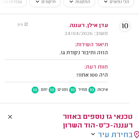
הכי נפוצים
התקנות
תיקונים
עבודות אחרו
10
עדן אילן, רעננה.
מיון
משוב: 24/04/2026
תיאור השירות:
הזזה וחיבור נקודת גז.
חוות דעת:
היה 100 אחוז!
10
10
10
10
איכות
מחיר
זמנים
יחס
טכנאי גז נוספים באזור
רעננה-כ"ס-הוד השרון
בחירת עיר