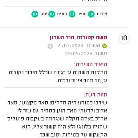
10
10
10
10
איכות
מחיר
זמנים
יחס
10
משה קטורזה, הוד השרון.
אשרור: 21/07/2023
משוב: 22/05/2023
תיאור השירות:
התקנת תשתית גז בגינה שכלל חיבור נקודות
גז, 20 מטר צינור ורכזת.
חוות דעת:
שירבו כמוהו! היה מדהים! מאד מקצועי, מאד
אדיב ולדעתי מאד הוגן במחיר. גם עזר לי
אח"כ באיזה תקלה שנגרמה בעקבות פועלים
שהזיזו בלון גז ולא היה קשור אליו. הוא
התעקש על בטיחות וטוב שכך.