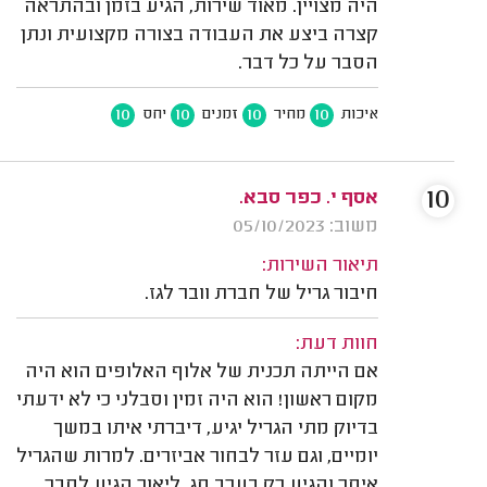
היה מצויין. מאוד שירות, הגיע בזמן ובהתראה
קצרה ביצע את העבודה בצורה מקצועית ונתן
הסבר על כל דבר.
10
10
10
10
איכות
מחיר
זמנים
יחס
10
אסף י. כפר סבא.
משוב: 05/10/2023
תיאור השירות:
חיבור גריל של חברת וובר לגז.
חוות דעת:
אם הייתה תכנית של אלוף האלופים הוא היה
מקום ראשון! הוא היה זמין וסבלני כי לא ידעתי
בדיוק מתי הגריל יגיע, דיברתי איתו במשך
יומיים, וגם עזר לבחור אביזרים. למרות שהגריל
איחר והגיע רק בערב חג, ליאור הגיע לחבר