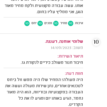
אותו. עשה עבודה מקצועית ולקח מחיר מאוד
הוגן, אני ממליץ עליו בחום.
10
10
10
10
איכות
מחיר
זמנים
יחס
10
שלומי אוחנה, רעננה.
משוב: 14/09/2023
תיאור השירות:
חיבור תנור משולב כיריים לנקודת גז.
חוות דעת:
היה מעולה! המחיר שלו היה ממש זול ביחס
לטכנאים אחרים, נתן שירות מעולה ועשה את
העבודה במקצועיות ובזריזות, הוא היה מאוד
נחמד, הגיע באותו יום ומגיע לו את כל
הקרדיט.