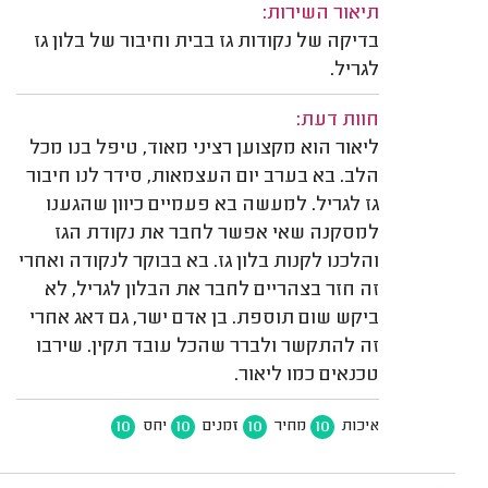
תיאור השירות:
בדיקה של נקודות גז בבית וחיבור של בלון גז
לגריל.
חוות דעת:
ליאור הוא מקצוען רציני מאוד, טיפל בנו מכל
הלב. בא בערב יום העצמאות, סידר לנו חיבור
גז לגריל. למעשה בא פעמיים כיוון שהגענו
למסקנה שאי אפשר לחבר את נקודת הגז
והלכנו לקנות בלון גז. בא בבוקר לנקודה ואחרי
זה חזר בצהריים לחבר את הבלון לגריל, לא
ביקש שום תוספת. בן אדם ישר, גם דאג אחרי
זה להתקשר ולברר שהכל עובד תקין. שירבו
טכנאים כמו ליאור.
10
10
10
10
איכות
מחיר
זמנים
יחס