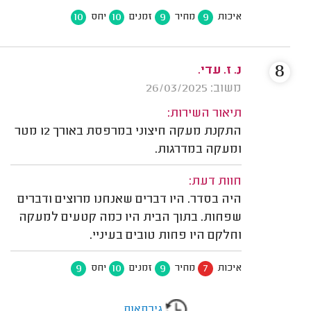
10
10
9
9
איכות
מחיר
זמנים
יחס
8
נ. ז. עדי.
משוב: 26/03/2025
תיאור השירות:
התקנת מעקה חיצוני במרפסת באורך 12 מטר
ומעקה במדרגות.
חוות דעת:
היה בסדר. היו דברים שאנחנו מרוצים ודברים
שפחות. בתוך הבית היו כמה קטעים למעקה
וחלקם היו פחות טובים בעיניי.
9
10
9
7
איכות
מחיר
זמנים
יחס
גירסאות