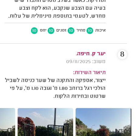
ומדויקת. כאשר בשלב מסוים התברר שיש
בעיה עם הצבע שנקבע, הוא לקח וצבע
מחדש, לטעמי בתוספת מינימלית של עלות.
10
10
10
10
איכות
מחיר
זמנים
יחס
8
יער ק. חיפה.
משוב: 09/11/2025
תיאור השירות:
ייצור, אספקה והתקנה של שער כניסה לשביל
הולכי רגל ברוחב 1.80 מ׳ וגובה 1.10 מ׳, על פי
שרטוט ובחירות הלקוח.