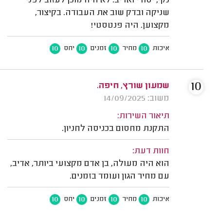
נקי, יסודי ואדיב. לא היה מוכן לעזוב לפני
שניקה ובדק שוב את העבודה. בקיצור,
מקצוען. היה פנטסטי!
10
10
10
10
איכות
מחיר
זמנים
יחס
10
שמעון שורץ, חיפה.
משוב: 14/09/2025
תיאור השירות:
התקנת מחסום בכניסה לחניון.
חוות דעת:
הוא היה מעולה, בן אדם מקצועי ביותר, אדיב,
עם מחיר הגון ועומד בזמנים.
10
10
10
10
איכות
מחיר
זמנים
יחס