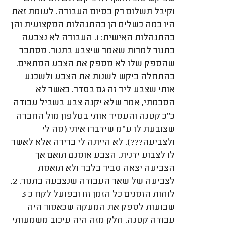
וקיבל תשלום רק בסיום העבודה. לעומת זאת
היו כמה כשלים הן בהתנהלות המקצועית והן
בהתנהלות האישית: 1. העבודה לא נצבעה
בתנור למרות שאמר שיצבע בתנור. מסתבר
שהספק שלו לא מספק את הצבע המתאים.
בהתחלה ביקש לשנות את הצבע ולשכנע
אותי שצבע ליד זה גם בסדר. כאשר לא
הסכמתי, אמר שלא יקנה צבע בשביל עבודה
כ"כ קטנה והעמיד אותי בטלפון מול החברה
שצובעת לו ע"מ שידברו איתי (מה לי
ולצביעה???). לא הייתה לי ברירה אלא לאשר
לו לצבוע ידנית. הצבע אומנם תואם אך
הצביעה יצאה סביר בלבד ולא תואמת
לצביעה של שאר העבודה שנצבעה בתנור. 2.
לוחות הזמנים כל הזמן זזו ובפועל לקח כ 3
שבועות לספק את המעקה שכאמור היה
עבודה קטנה. חלק מזה היה עיכוב משמעותי