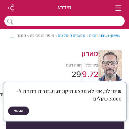
מידרג
...
שיפוץ ועיצוב הבית
>
מסגרים מומלצים
>
חיפה והסביבה > מסגר מומלץ - מא
מארון
ציון כללי
חוות דעת
29
9.72
שימו לב, אני לא מבצע תיקונים, ועבודות מתחת ל-
חוות דעת
ממוצע
גלריה
אודות
3,000 שקלים
הבנתי
חוות דעת לפי:
הכל
(
29
)
הכי נפוצים
התקנות
תיקונים
עבודות אחרו