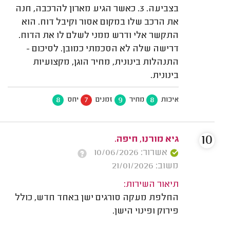
בצביעה. 3. כאשר הגיע מארון להרכבה, חנה
את הרכב שלו במקום אסור וקיבל דוח. הוא
התקשר אלי ודרש ממני לשלם לו את הדוח.
דרישה שלה לא הסכמתי כמובן. לסיכום -
התנהלות בינונית, מחיר הוגן, מקצועיות
בינונית.
8
7
9
8
איכות
מחיר
זמנים
יחס
10
גיא מורנו, חיפה.
אשרור: 10/06/2026
משוב: 21/01/2026
תיאור השירות:
החלפת מעקה סורגים ישן באחד חדש, כולל
פירוק ופינוי הישן.