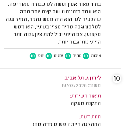
בחור מאוד אמין ועשה לנו עבודה מאוד יפה.
הוא עמד בזמנים ועשה קצת יותר ממה
שהבטיח לנו. הוא היה ממש נחמד, תמיד ענה
לטלפון וגבה מחיר מצוין בעיניי, הוא ממש
מקצוען. אם הייתי יכול לתת ציון גבוה יותר
הייתי נותן גבוה יותר.
10
10
10
10
איכות
מחיר
זמנים
יחס
10
לירון ג. תל אביב.
משוב: 19/03/2026
תיאור השירות:
התקנת מעקה.
חוות דעת:
ההתקנה הייתה פשוט מדהימה!