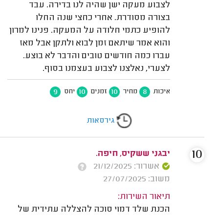
לצבוע מעקה ישן שהיה לנו בדירה. עבד
בצורה מסודרת. אחרי כחצי שנה החלו
להופיע כתמי חלודה על המעקה. פנינו למרון
והוא אמר שיתאם זמן לבוא ולתקן אבל מאז
עברו כמה חודשים טובים והדבר לא בוצע.
לצערי, נאלצנו לצבוע בעצמנו בסוף.
9
10
10
8
איכות
מחיר
זמנים
יחס
גירסאות
10
יבגני ששקיס, חיפה.
אשרור: 21/12/2025
משוב: 27/07/2025
תיאור השירות:
הכנת שלד דמוי סוכה להצללה עתידית של