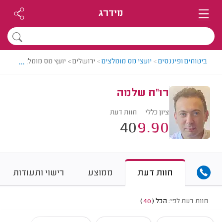
מידרג
...
ביטוחים ופיננסים
>
יועצי מס מומלצים
>
ירושלים > יועץ מס מומלץ - רו"ח 
רו"ח שלמה
ציון כללי
חוות דעת
40
9.90
חוות דעת
ממוצע
רישוי ותעודות
חוות דעת לפי:
הכל
(
40
)