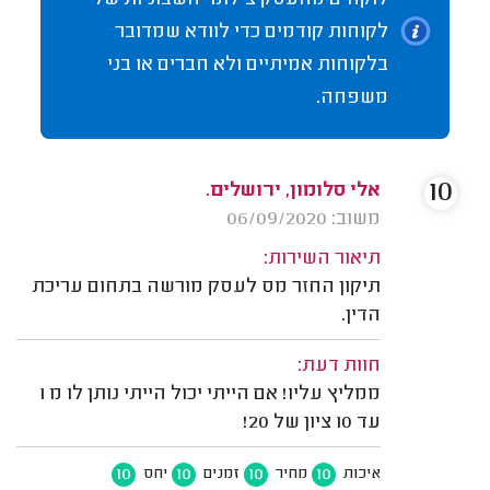
לוקחים מהעסק צילומי חשבוניות של
לקוחות קודמים כדי לוודא שמדובר
בלקוחות אמיתיים ולא חברים או בני
משפחה.
10
אלי סלומון, ירושלים.
משוב: 06/09/2020
תיאור השירות:
תיקון החזר מס לעסק מורשה בתחום עריכת
הדין.
חוות דעת:
ממליץ עליו! אם הייתי יכול הייתי נותן לו מ 1
עד 10 ציון של 20!
10
10
10
10
איכות
מחיר
זמנים
יחס