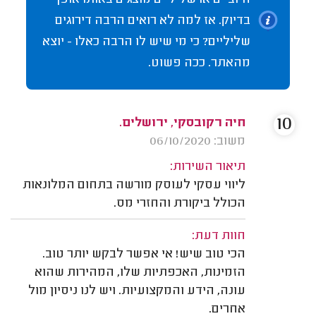
חיוביים או שליליים מוצגים באותו אופן
בדיוק. אז למה לא רואים הרבה דירוגים
שליליים? כי מי שיש לו הרבה כאלו - יוצא
מהאתר. ככה פשוט.
10
חיה רקובסקי, ירושלים.
משוב: 06/10/2020
תיאור השירות:
ליווי עסקי לעוסק מורשה בתחום המלונאות
הכולל ביקורת והחזרי מס.
חוות דעת:
הכי טוב שיש! אי אפשר לבקש יותר טוב.
הזמינות, האכפתיות שלו, המהירות שהוא
עונה, הידע והמקצועיות. ויש לנו ניסיון מול
אחרים.