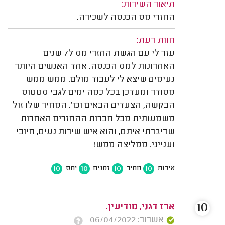
תיאור השירות:
החזרי מס הכנסה לשכירה.
חוות דעת:
עזר לי עם הגשת החזרי מס ל7 שנים
האחרונות למס הכנסה. אחד האנשים היותר
נעימים שיצא לי לעבוד מולם. ממש ממש
מסודר ומעדכן בכל כמה ימים לגבי סטטוס
הבקשה, הצעדים הבאים וכו'. המחיר שלו זול
משמעותית מכל חברות ההחזרים האחרות
שדיברתי איתם, והוא איש שירות נעים, חיובי
וענייני. ממליצה ממש!
10
10
10
10
איכות
מחיר
זמנים
יחס
10
ארז דגני, מודיעין.
אשרור: 06/04/2022