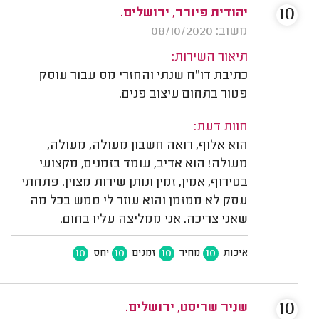
10
יהודית פיורר, ירושלים.
משוב: 08/10/2020
תיאור השירות:
כתיבת דו"ח שנתי והחזרי מס עבור עוסק
פטור בתחום עיצוב פנים.
חוות דעת:
הוא אלוף, רואה חשבון מעולה, מעולה,
מעולה! הוא אדיב, עומד בזמנים, מקצועי
בטירוף, אמין, זמין ונותן שירות מצוין. פתחתי
עסק לא ממזמן והוא עוזר לי ממש בכל מה
שאני צריכה. אני ממליצה עליו בחום.
10
10
10
10
איכות
מחיר
זמנים
יחס
10
שניר שריסט, ירושלים.