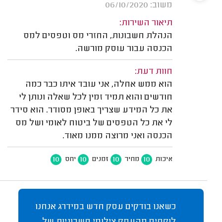
משוב: 06/10/2020
תיאור השירות:
הנהלת חשבונות, החזרי מס וטפסים למס
הכנסה עבור עוסק מורשה.
חוות דעת:
הוא ממש אחלה, אני עובד איתו כבר כמה
חודשים והוא תמיד זמין לכל שאלה ונותן לי
את כל המידע שצריך באופן מסודר. הוא סידר
לי את כל הטפסים של ביטוח לאומי ושל מס
הכנסה ואני מרוצה ממנו מאוד.
10
10
10
10
איכות
מחיר
זמנים
יחס
כשאנו בודקים עסק חדש במידרג אנחנו