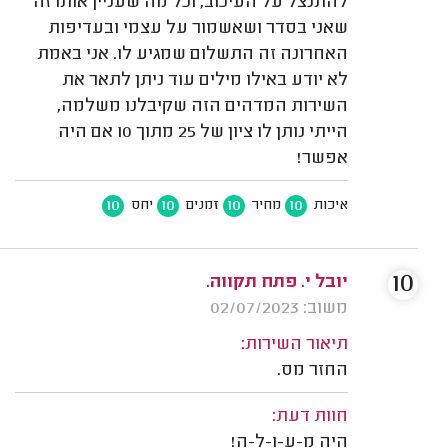
להתנצל על העיכוב, וכל מה שעניין אותו זה
שאני בסדר ושאשמור על עצמי ובעדיפות
האחרונה זה התשלום שמגיע לו. אני באמת
לא יודע באילו מילים עוד ניתן לתאר את
השירות המדהים הזה שקיבלנו משלמה,
הייתי נותן לו ציון של 25 מתוך 10 אם היה
אפשר!
10
10
10
10
איכות
מחיר
זמנים
יחס
10
יובל י. פתח תקווה.
משוב: 02/07/2023
תיאור השירות:
החזר מס.
חוות דעת:
היה מ-ע-ו-ל-ה!