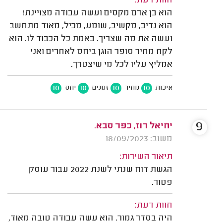
חוות דעת:
הוא בן אדם מקסים ועשה עבודה מצויינת!
הוא נדיב, מקשיב, שומע, מכיל, מאוד מתחשב
ועשה את מה שצריך. באמת כל הכבוד לו. הוא
לקח מחיר סופר הוגן ביחס לאחרים ואני
אמליץ עליו לכל מי שיצטרך.
10
10
10
10
איכות
מחיר
זמנים
יחס
9
יחיאל רוז, כפר סבא.
משוב: 18/09/2023
תיאור השירות:
הגשת דוח שנתי לשנת 2022 עבור עוסק
פטור.
חוות דעת:
היה בסדר גמור. הוא עשה עבודה טובה מאוד,