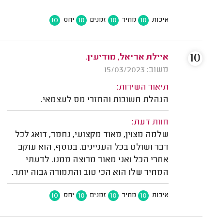
10
10
10
10
איכות
מחיר
זמנים
יחס
10
איילת אריאל, מודיעין.
משוב: 15/03/2023
תיאור השירות:
הנהלת חשובות והחזרי מס לעצמאי.
חוות דעת:
שלמה מצוין, מאוד מקצועי, נחמד, דואג לכל
דבר ושולט בכל העניינים. בנוסף, הוא עוקב
אחרי הכל ואני מאוד מרוצה ממנו. לדעתי
המחיר שלו הוא הכי טוב והתמורה גבוה יותר.
10
10
10
10
איכות
מחיר
זמנים
יחס