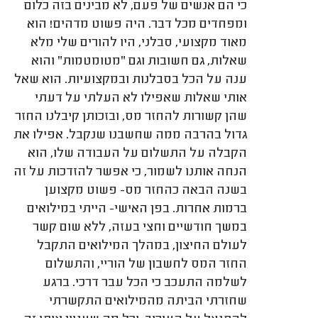
כי הם אנשים של פעם, לא מבינים בזה כלום
ומפחדים מכל דבר. היה פשוט מדהים! הוא
מאוד מקצועי, סבלני, היו להורים שלי מלא
שאלות, גם חשובות וגם "מטומטמות" והוא
ענה על הכל בסבלנות ובמקצועיות. הוא שאל
אותי שאלות שאפילו לא העלתי על דעתי
שהן קשורות להחזר מס, ובזכותן קיבלנו החזר
גדול בהרבה ממה שחשבנו שנקבל. אפילו את
הקבלה על התשלום על העבודה שלו, הוא
הנחה אותנו לשמור, כי אפשר להזדכות על זה
בשנה הבאה כהחזר מס- פשוט מקצוען
ברמות אחרות. בפן האישי- הייתי במילואים
במשך חודשיים וחצי בעזה, ללא שום קשר
לעולם החיצון, במהלך המילואים התקבל
החזר המס לחשבון של הוריי, והתשלום
לשלמה התעכב כי הכל עבר דרכי. ברגע
שחזרתי הביתה מהמילואים התקשרתי