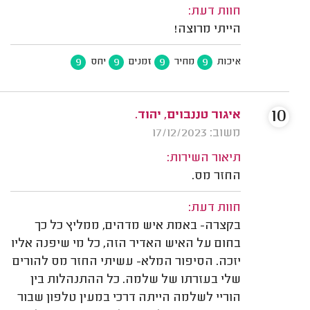
חוות דעת:
הייתי מרוצה!
9
9
9
9
איכות
מחיר
זמנים
יחס
10
איגור טננבוים, יהוד.
משוב: 17/12/2023
תיאור השירות:
החזר מס.
חוות דעת:
בקצרה- באמת איש מדהים, ממליץ כל כך
בחום על האיש האדיר הזה, כל מי שיפנה אליו
יזכה. הסיפור המלא- עשיתי החזר מס להורים
שלי בעזרתו של שלמה. כל ההתנהלות בין
הוריי לשלמה הייתה דרכי במעין טלפון שבור