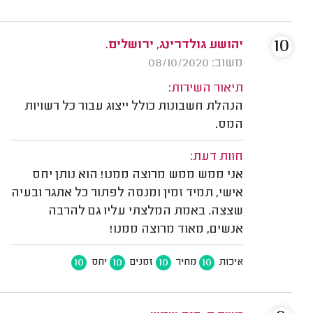
10
יהושע גולדרינג, ירושלים.
משוב: 08/10/2020
תיאור השירות:
הנהלת חשבונות כולל ייצוג עבור כל רשויות
המס.
חוות דעת:
אני ממש ממש מרוצה ממנו! הוא נותן יחס
אישי, תמיד זמין ומנסה לפתור כל אתגר ובעיה
שצצה. באמת המלצתי עליו גם להרבה
אנשים, מאוד מרוצה ממנו!
10
10
10
10
איכות
מחיר
זמנים
יחס