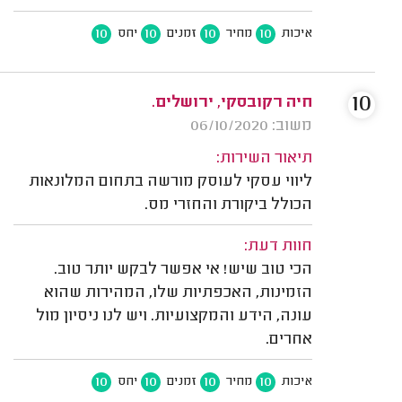
10
10
10
10
איכות
מחיר
זמנים
יחס
10
חיה רקובסקי, ירושלים.
משוב: 06/10/2020
תיאור השירות:
ליווי עסקי לעוסק מורשה בתחום המלונאות
הכולל ביקורת והחזרי מס.
חוות דעת:
הכי טוב שיש! אי אפשר לבקש יותר טוב.
הזמינות, האכפתיות שלו, המהירות שהוא
עונה, הידע והמקצועיות. ויש לנו ניסיון מול
אחרים.
10
10
10
10
איכות
מחיר
זמנים
יחס