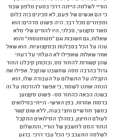
הוריי לשלמה הייתה דרכי במעין טלפון שבור
כי הם אנשים של פעם, לא מבינים בזה כלום
ומפחדים מכל דבר. היה פשוט מדהים! הוא
מאוד מקצועי, סבלני, היו להורים שלי מלא
שאלות, גם חשובות וגם "מטומטמות" והוא
ענה על הכל בסבלנות ובמקצועיות. הוא שאל
אותי שאלות שאפילו לא העלתי על דעתי
שהן קשורות להחזר מס, ובזכותן קיבלנו החזר
גדול בהרבה ממה שחשבנו שנקבל. אפילו את
הקבלה על התשלום על העבודה שלו, הוא
הנחה אותנו לשמור, כי אפשר להזדכות על זה
בשנה הבאה כהחזר מס- פשוט מקצוען
ברמות אחרות. בפן האישי- הייתי במילואים
במשך חודשיים וחצי בעזה, ללא שום קשר
לעולם החיצון, במהלך המילואים התקבל
החזר המס לחשבון של הוריי, והתשלום
לשלמה התעכב כי הכל עבר דרכי. ברגע