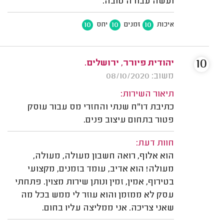
ועשה עבודה טובה.
10
10
10
איכות
זמנים
יחס
10
יהודית פיורר, ירושלים.
משוב: 08/10/2020
תיאור השירות:
כתיבת דו"ח שנתי והחזרי מס עבור עוסק
פטור בתחום עיצוב פנים.
חוות דעת:
הוא אלוף, רואה חשבון מעולה, מעולה,
מעולה! הוא אדיב, עומד בזמנים, מקצועי
בטירוף, אמין, זמין ונותן שירות מצוין. פתחתי
עסק לא ממזמן והוא עוזר לי ממש בכל מה
שאני צריכה. אני ממליצה עליו בחום.