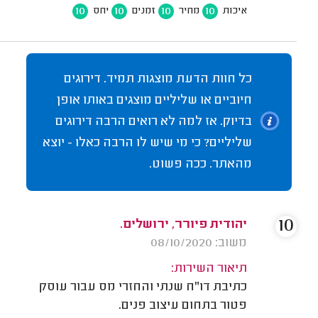
10
10
10
10
איכות
מחיר
זמנים
יחס
כל חוות הדעת מוצגות תמיד. דירוגים
חיוביים או שליליים מוצגים באותו אופן
בדיוק. אז למה לא רואים הרבה דירוגים
שליליים? כי מי שיש לו הרבה כאלו - יוצא
מהאתר. ככה פשוט.
10
יהודית פיורר, ירושלים.
משוב: 08/10/2020
תיאור השירות:
כתיבת דו"ח שנתי והחזרי מס עבור עוסק
פטור בתחום עיצוב פנים.