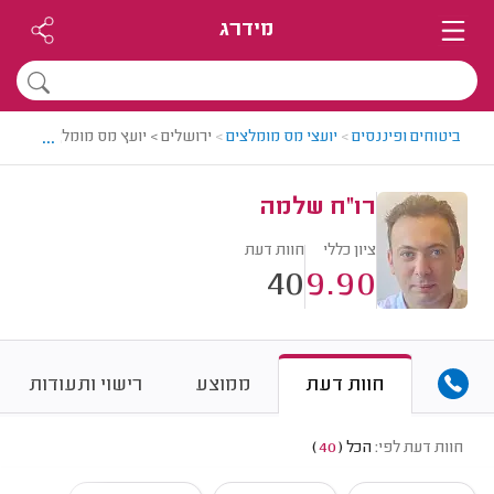
מידרג
...
ביטוחים ופיננסים
>
יועצי מס מומלצים
>
ירושלים > יועץ מס מומלץ - רו"ח 
רו"ח שלמה
ציון כללי
חוות דעת
40
9.90
חוות דעת
ממוצע
רישוי ותעודות
חוות דעת לפי:
הכל
(
40
)