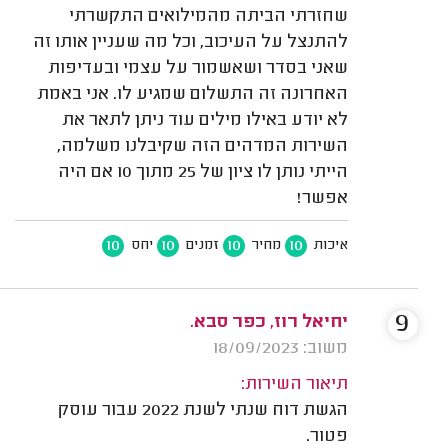
שחזרתי הביתה מהמילואים התקשרתי
להתנצל על העיכוב, וכל מה שעניין אותו זה
שאני בסדר ושאשמור על עצמי ובעדיפות
האחרונה זה התשלום שמגיע לו. אני באמת
לא יודע באילו מילים עוד ניתן לתאר את
השירות המדהים הזה שקיבלנו משלמה,
הייתי נותן לו ציון של 25 מתוך 10 אם היה
אפשר!
10
10
10
10
איכות
מחיר
זמנים
יחס
9
יחיאל רוז, כפר סבא.
משוב: 18/09/2023
תיאור השירות:
הגשת דוח שנתי לשנת 2022 עבור עוסק
פטור.