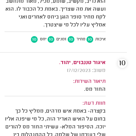
הוא נדיב, מקשיב, שומע, מכיל, מאוד מתחשב
ועשה את מה שצריך. באמת כל הכבוד לו. הוא
לקח מחיר סופר הוגן ביחס לאחרים ואני
אמליץ עליו לכל מי שיצטרך.
10
10
10
10
איכות
מחיר
זמנים
יחס
10
איגור טננבוים, יהוד.
משוב: 17/12/2023
תיאור השירות:
החזר מס.
חוות דעת:
בקצרה- באמת איש מדהים, ממליץ כל כך
בחום על האיש האדיר הזה, כל מי שיפנה אליו
יזכה. הסיפור המלא- עשיתי החזר מס להורים
שלי בעזרתו של שלמה. כל ההתנהלות בין