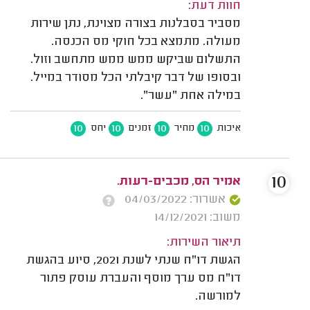
חוות דעת:
מסביר בסבלנות בצורה מצוינת, נתן שירות
מעולה. מתמצא בכל חוקי מס הכנסה.
התשלום שביקש ממש ממש מתחשב וזול.
ובסופו של דבר קיבלתי הכל מסודר במייל.
במילה אחת "עשר".
10
10
10
10
איכות
מחיר
זמנים
יחס
10
אמיר הס, מכבים-רעות.
אשרור: 04/03/2022
משוב: 14/12/2021
תיאור השירות:
הגשת דו"ח שנתי לשנת 2021, סיוע בהגשת
דו"ח מס ערך מוסף והעברת עוסק פתור
למורשה.