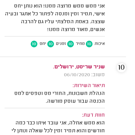
אני ממש ממש מרוצה ממנו! הוא נותן יחס
אישי, תמיד זמין ומנסה לפתור כל אתגר ובעיה
שצצה. באמת המלצתי עליו גם להרבה
אנשים, מאוד מרוצה ממנו!
10
10
10
10
איכות
מחיר
זמנים
יחס
10
שניר שריסט, ירושלים.
משוב: 06/10/2020
תיאור השירות:
הנהלת חשבונות, החזרי מס וטפסים למס
הכנסה עבור עוסק מורשה.
חוות דעת:
הוא ממש אחלה, אני עובד איתו כבר כמה
חודשים והוא תמיד זמין לכל שאלה ונותן לי