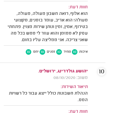
חוות דעת:
הוא אלוף, רואה חשבון מעולה, מעולה,
מעולה! הוא אדיב, עומד בזמנים, מקצועי
בטירוף, אמין, זמין ונותן שירות מצוין. פתחתי
עסק לא ממזמן והוא עוזר לי ממש בכל מה
שאני צריכה. אני ממליצה עליו בחום.
10
10
10
10
איכות
מחיר
זמנים
יחס
10
יהושע גולדרינג, ירושלים.
משוב: 08/10/2020
תיאור השירות:
הנהלת חשבונות כולל ייצוג עבור כל רשויות
המס.
חוות דעת: