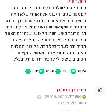
חוות דעת:
היה מקסים! שלמה ביצע עבורי החזר מס
למספר שנים. הגעתי אליו אחרי שלא הייתי
מרוצה מיועצת אחרת. בחרתי אותו דרך מדרג
והתגובות שקראתי שם ואני ממליץ עליו בחום
רב. מדובר באיש ישר, מקצועי, שנתן גם הצעה
הוגנת וטיפל בצורה מעולה בתיק. הוא גם
תמיד זכר לעדכן בכל דבר. בקיצור, המלצה
מאוד חמה ממני. אחד מאנשי המקצוע
הטובים שיצאו לי להכיר דרך מדרג ובכלל.
10
10
10
10
איכות
מחיר
זמנים
יחס
10
סיון דגן, רמת גן.
אשרור: 25/04/2022
משוב: 15/07/2021