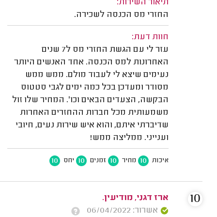
תיאור השירות:
החזרי מס הכנסה לשכירה.
חוות דעת:
עזר לי עם הגשת החזרי מס ל7 שנים
האחרונות למס הכנסה. אחד האנשים היותר
נעימים שיצא לי לעבוד מולם. ממש ממש
מסודר ומעדכן בכל כמה ימים לגבי סטטוס
הבקשה, הצעדים הבאים וכו'. המחיר שלו זול
משמעותית מכל חברות ההחזרים האחרות
שדיברתי איתם, והוא איש שירות נעים, חיובי
וענייני. ממליצה ממש!
10
10
10
10
איכות
מחיר
זמנים
יחס
10
ארז דגני, מודיעין.
אשרור: 06/04/2022