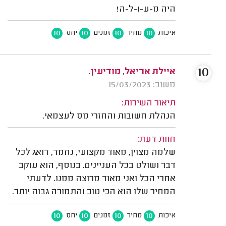
היה מ-ע-ו-ל-ה!
10
10
10
10
איכות
מחיר
זמנים
יחס
10
איילת אריאל, מודיעין.
משוב: 15/03/2023
תיאור השירות:
הנהלת חשובות והחזרי מס לעצמאי.
חוות דעת:
שלמה מצוין, מאוד מקצועי, נחמד, דואג לכל
דבר ושולט בכל העניינים. בנוסף, הוא עוקב
אחרי הכל ואני מאוד מרוצה ממנו. לדעתי
המחיר שלו הוא הכי טוב והתמורה גבוה יותר.
10
10
10
10
איכות
מחיר
זמנים
יחס