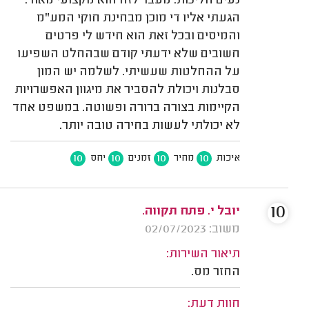
נעים הליכות. מעבר לזה הוא מקצועי מאוד.
הגעתי אליו די מוכן מבחינת חוקי המע"מ
והמיסים ובכל זאת הוא חידש לי פרטים
חשובים שלא ידעתי קודם שבהחלט השפיעו
על ההחלטות שעשיתי. לשלמה יש המון
סבלנות ויכולת להסביר את מיגוון האפשרויות
הקיימות בצורה ברורה ופשוטה. במשפט אחד
לא יכולתי לעשות בחירה טובה יותר.
10
10
10
10
איכות
מחיר
זמנים
יחס
10
יובל י. פתח תקווה.
משוב: 02/07/2023
תיאור השירות:
החזר מס.
חוות דעת: