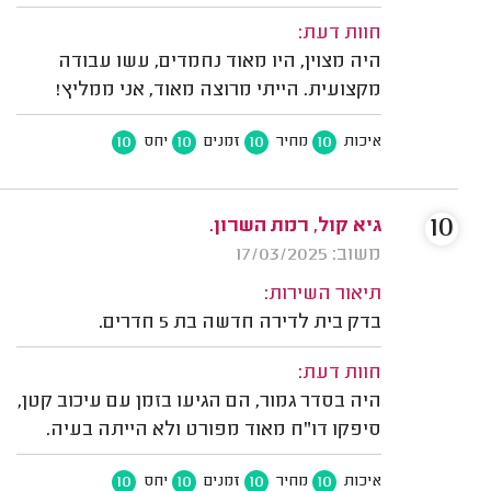
חוות דעת:
היה מצוין, היו מאוד נחמדים, עשו עבודה
מקצועית. הייתי מרוצה מאוד, אני ממליץ!
10
10
10
10
איכות
מחיר
זמנים
יחס
10
גיא קול, רמת השרון.
משוב: 17/03/2025
תיאור השירות:
בדק בית לדירה חדשה בת 5 חדרים.
חוות דעת:
היה בסדר גמור, הם הגיעו בזמן עם עיכוב קטן,
סיפקו דו"ח מאוד מפורט ולא הייתה בעיה.
10
10
10
10
איכות
מחיר
זמנים
יחס