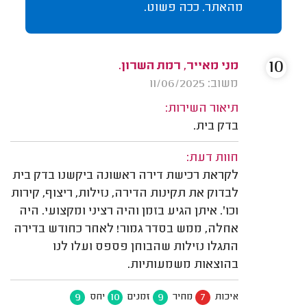
מהאתר. ככה פשוט.
10
מני מאייר, רמת השרון.
משוב: 11/06/2025
תיאור השירות:
בדק בית.
חוות דעת:
לקראת רכישת דירה ראשונה ביקשנו בדק בית
לבדוק את תקינות הדירה, נזילות, ריצוף, קירות
וכו'. איתן הגיע בזמן והיה רציני ומקצועי. היה
אחלה, ממש בסדר גמור! לאחר כחודש בדירה
התגלו נזילות שהבוחן פספס ועלו לנו
בהוצאות משמעותיות.
9
10
9
7
איכות
מחיר
זמנים
יחס