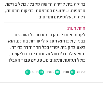
בדיקת בית לדירה חדשה מקבלן, כולל בדיקת
מרצפות, שיפועים במרפסת, בדיקות תרמיות,
דלתות, אלומיניום ותריסים.
חוות דעת:
לקחתי אותו לבדק בית עבור כל השכנים
בבניין, ולכן הוא העניק לי שירות בחינם. הוא
ביצע בדק בית יסודי בכל חדר וחדר בדירה,
והוציא לנו דו"ח של 74 עמודים עם ליקויים,
כולל תמונות ותקנים משפטיים עבור הקבלן.
10
10
10
10
איכות
מחיר
זמנים
יחס