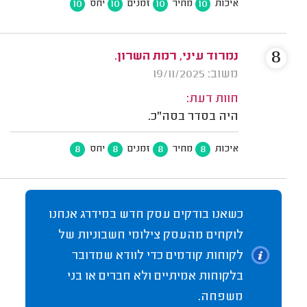
10
10
10
10
איכות
מחיר
זמנים
יחס
8
נמרוד עיני, רמת השרון.
משוב: 19/11/2025
חוות דעת:
היה בסדר בסה"כ.
8
8
8
8
איכות
מחיר
זמנים
יחס
כשאנו בודקים עסק חדש במידרג אנחנו
לוקחים מהעסק צילומי חשבוניות של
לקוחות קודמים כדי לוודא שמדובר
בלקוחות אמיתיים ולא חברים או בני
משפחה.