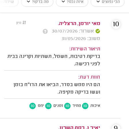
הכי נפוצים
איזה נכס?
מה בדקו?
שירות א
10
מאי יורמן, הרצליה.
מיון
אשרור: 30/07/2026
משוב: 31/05/2026
תיאור השירות:
בדיקת רטיבות, חשמל, תשתיות וקרינה בבית
לפני רכישה.
חוות דעת:
הם היו ממש בסדר, הביאו את הדו"ח בזמן
ועשו בדיקה מקיפה.
10
10
10
10
איכות
מחיר
זמנים
יחס
9
יאיר נ. רמת השרון.