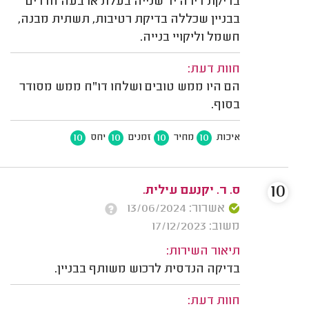
בדיקת דירה יד שנייה בעלת ארבעה חדרים
בבניין שכללה בדיקת רטיבות, תשתית מבנה,
חשמל וליקויי בנייה.
חוות דעת:
הם היו ממש טובים ושלחו דו"ח ממש מסודר
בסוף.
10
10
10
10
איכות
מחיר
זמנים
יחס
10
ס. ר. יקנעם עילית.
אשרור: 13/06/2024
משוב: 17/12/2023
תיאור השירות:
בדיקה הנדסית לרכוש משותף בבניין.
חוות דעת: