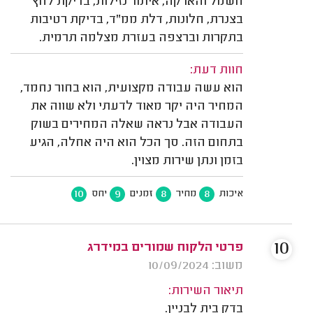
חשמל והארקה, איתור נזילות, בדיקת לחץ
בצנרת, חלונות, דלת ממ"ד, בדיקת רטיבות
בתקרות וברצפה בעזרת מצלמה תרמית.
חוות דעת:
הוא עשה עבודה מקצועית, הוא בחור נחמד,
המחיר היה יקר מאוד לדעתי ולא שווה את
העבודה אבל נראה שאלה המחירים בשוק
בתחום הזה. סך הכל הוא היה אחלה, הגיע
בזמן ונתן שירות מצוין.
10
9
8
8
איכות
מחיר
זמנים
יחס
10
פרטי הלקוח שמורים במידרג
משוב: 10/09/2024
תיאור השירות:
בדק בית לבניין.