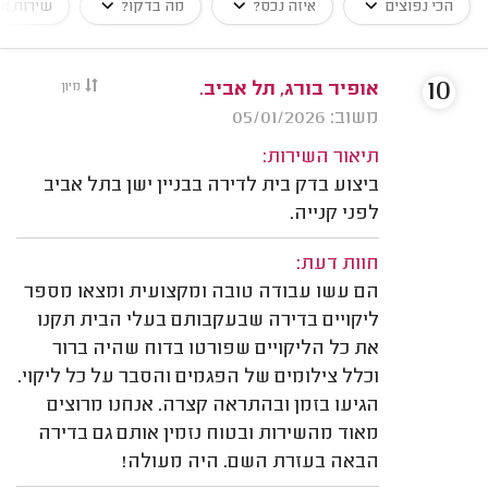
הכי נפוצים
איזה נכס?
מה בדקו?
שירות א
10
אופיר בורג, תל אביב.
מיון
משוב: 05/01/2026
תיאור השירות:
ביצוע בדק בית לדירה בבניין ישן בתל אביב
לפני קנייה.
חוות דעת:
הם עשו עבודה טובה ומקצועית ומצאו מספר
ליקויים בדירה שבעקבותם בעלי הבית תקנו
את כל הליקויים שפורטו בדוח שהיה ברור
וכלל צילומים של הפגמים והסבר על כל ליקוי.
הגיעו בזמן ובהתראה קצרה. אנחנו מרוצים
מאוד מהשירות ובטוח נזמין אותם גם בדירה
הבאה בעזרת השם. היה מעולה!