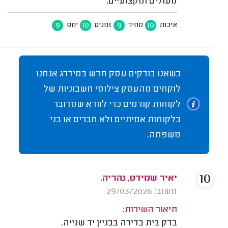
מעולים ומקצועיים.
9
10
9
10
איכות
מחיר
זמנים
יחס
כשאנו בודקים עסק חדש במידרג אנחנו
לוקחים מהעסק צילומי חשבוניות של
לקוחות קודמים כדי לוודא שמדובר
בלקוחות אמיתיים ולא חברים או בני
משפחה.
10
יאיר שמידט, נהריה.
משוב: 29/03/2026
תיאור השירות:
בדק בית בדירה בבניין יד שנייה.