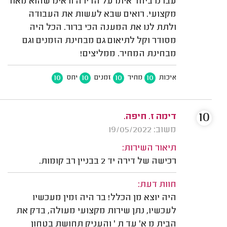
עברנו ביחד איתו על הדירה וראינו שהוא מאוד
מקצועי. רואים שבא לעשות את העבודה
ולתת לנו את המענה הכי ברור. הכל היה
מסודר וקל לתיאום גם מבחינת הזמנים וגם
מבחינת המחיר. ממליצים!
10
10
10
10
איכות
מחיר
זמנים
יחס
10
דימה ז. חיפה.
משוב: 19/05/2022
תיאור השירות:
רכישה של דירה יד 2 בבניין רב קומות.
חוות דעת:
היה יוצא מן הכלל! בר היה זמין מעכשיו
לעכשיו, נתן שירות מקצועי מעולה, בדק את
הבית מ א' עד ת ' והעניק תחושת בטחון