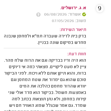
9
א. ג. ירושלים.
אשרור: 06/08/2026
משוב: 07/05/2026
תיאור השירות:
בדק בית לדירה שעברה תמ"א ולמחסן שנבנה
מחדש במיקום שונה בבניין.
חוות דעת:
הוא היה זריז בבדיקה וגם את הדוח שלח מהר.
ציין לא מעט ליקויים. מצאתי כמה אי דיוקים
בדוח, והוא תיקן אותם ללא ויכוח. לפני הביקור
סוכם שהוא גם ימדוד את שטח המחסן וגם
יוודא שהדוד מחמם כהלכה את המים
באמצעות חשמל. בביקור הוא מדד אולי שני
קירות במחסן, ולא נתן תוצאות בכתב למה
שמדד. גם אמר שבגלל שמזג האוויר חם ויש