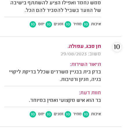
ממש נחמד ואפילו הציע להשתתף בישיבה
של הוועד בשביל להסביר להם הכל.
10
10
10
10
איכות
מחיר
זמנים
יחס
10
חן סבג, עפולה.
משוב: 29/08/2023
תיאור השירות:
בדק בית בבניין משרדים שכלל בדיקת ליקויי
בניה, חניון ורטיבות.
חוות דעת:
בר הוא איש מקצועי ואמין במיוחד.
10
10
10
10
איכות
מחיר
זמנים
יחס