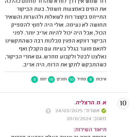
דוד שמש אין דרך לוודא שהדוד מחמם כהלכה
את המים באמצעות חשמל. בעת הביקור
התייחס בקוצר רוח לשאלות ולהערות והשאיר
תחושה לא נעימה. אולי היה לחוץ להספיק
הכול, אבל היה יכול להיות אדיב יותר. לפני
הביקור דווקא הפגין סבלנות רבה כשהתקשינו
לתאם מועד בגלל בעיות עם הקבלן ואף
נאלצנו לבטל ולקבוע מחדש. גם אחרי הביקור,
כשהתבקש לתקן את הדוח, היה אדיב.
8
10
10
8
איכות
מחיר
זמנים
יחס
10
א. מ. הרצליה.
אשרור: 24/03/2025
משוב: 20/11/2024
תיאור השירות: