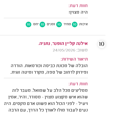
חוות דעת:
היה מצוין!
10
10
10
10
איכות
מחיר
זמנים
יחס
10
אילנה קליין הופנר, נתניה.
משוב: 24/05/2026
תיאור השירות:
הובלה של מכונת כביסה וכורסאות. הורדה
ופירוק לרחוב של ספה, מקרר ומיטה זוגית.
חוות דעת:
ממליצים מכל הלב על שמואל. מעבר לזה
שהוא איש מקצוע מצוין — מסודר, זהיר, אמין
ויעיל — לפני הכול הוא פשוט אדם מקסים. היה
נעים לעבוד מולו לאורך כל הדרך, עם הרבה