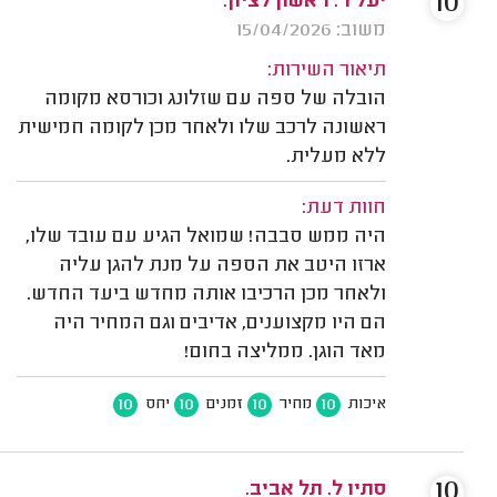
10
יעל ר. ראשון לציון.
משוב: 15/04/2026
תיאור השירות:
הובלה של ספה עם שזלונג וכורסא מקומה
ראשונה לרכב שלו ולאחר מכן לקומה חמישית
ללא מעלית.
חוות דעת:
היה ממש סבבה! שמואל הגיע עם עובד שלו,
ארזו היטב את הספה על מנת להגן עליה
ולאחר מכן הרכיבו אותה מחדש ביעד החדש.
הם היו מקצוענים, אדיבים וגם המחיר היה
מאד הוגן. ממליצה בחום!
10
10
10
10
איכות
מחיר
זמנים
יחס
10
סתיו ל. תל אביב.