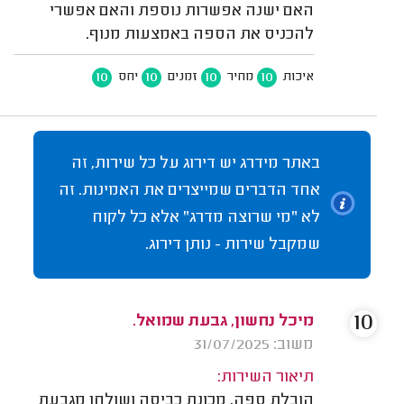
האם ישנה אפשרות נוספת והאם אפשרי
להכניס את הספה באמצעות מנוף.
10
10
10
10
איכות
מחיר
זמנים
יחס
באתר מידרג יש דירוג על כל שירות, זה
אחד הדברים שמייצרים את האמינות. זה
לא "מי שרוצה מדרג" אלא כל לקוח
שמקבל שירות - נותן דירוג.
10
מיכל נחשון, גבעת שמואל.
משוב: 31/07/2025
תיאור השירות:
הובלת ספה, מכונת כביסה ושולחן מגבעת