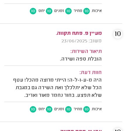
10
10
10
10
איכות
מחיר
זמנים
יחס
10
מעיין פ. פתח תקווה.
משוב: 23/06/2025
תיאור השירות:
הובלת ספה ושידה.
חוות דעת:
היה מ-ע-ו-ל-ה! הייתי מרוצה מהכל! עטף
הכל שלא יתלכלך ואת השידה גם במגבת
שלא תפצע. בחור נחמד מאוד ואדיב.
10
10
10
10
איכות
מחיר
זמנים
יחס