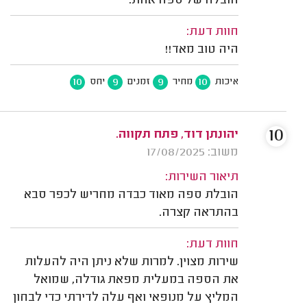
הובלה של ספה אחת.
חוות דעת:
היה טוב מאד!!
10
9
9
10
איכות
מחיר
זמנים
יחס
10
יהונתן דוד, פתח תקווה.
משוב: 17/08/2025
תיאור השירות:
הובלת ספה מאוד כבדה מחריש לכפר סבא
בהתראה קצרה.
חוות דעת:
שירות מצוין. למרות שלא ניתן היה להעלות
את הספה במעלית מפאת גודלה, שמואל
המליץ על מנופאי ואף עלה לדירתי כדי לבחון