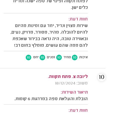
לפתח תקווה ופינוי של ספה ישנה ומדיח
כלים ישן.
חוות דעת:
שירות מצוין ונדיר, יחד עם זמינות מהיום
להיום להובלה. מהיר, מסודר, מדויק, נעים,
ובאווירה טובה, היה נראה בבירור שאכפת
להם ממה שהם עושים. מומלץ בחום רב!
10
10
10
10
איכות
מחיר
זמנים
יחס
10
ליובה צ. פתח תקווה.
משוב: 18/12/2024
תיאור השירות:
הובלת והעלאת ספה במדרגות 6 קומות.
חוות דעת: