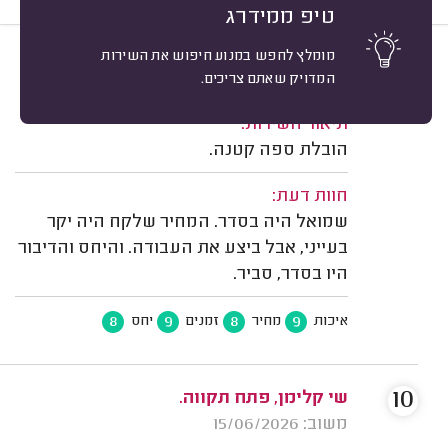
טיפ ממידרג
מומלץ לחפש במנוע חיפוש את השירות
9
שושנה כהן, פתח תקווה.
מיון
המדויק שאתם צריכים.
משוב: 21/06/2026
תיאור השירות:
הובלת ספה קטנה.
חוות דעת:
שמואל היה בסדר. המחיר שלקח היה יקר
בעייני, אבל ביצע את העבודה. והיחס והדיבור
היו בסדר, סביר.
8
9
8
9
איכות
מחיר
זמנים
יחס
10
שי קלימן, פתח תקווה.
משוב: 15/06/2026