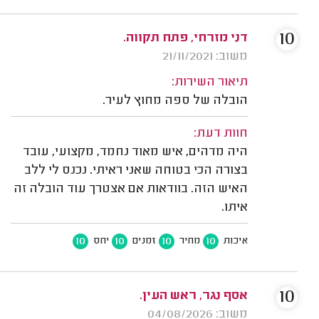
10
דני מזרחי, פתח תקווה.
משוב: 21/11/2021
תיאור השירות:
הובלה של ספה מחוץ לעיר.
חוות דעת:
היה מדהים, איש מאוד נחמד, מקצועי, עובד
בצורה הכי בטוחה שאני ראיתי. נכנס לי ללב
האיש הזה. בוודאות אם אצטרך עוד הובלה זה
איתו.
10
10
10
10
איכות
מחיר
זמנים
יחס
10
אסף נגר, ראש העין.
משוב: 04/08/2026