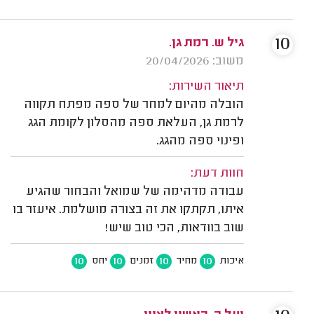
10
גיל ש. רמת גן.
משוב: 20/04/2026
תיאור השירות:
הובלה מהיום למחר של ספה מפתח תקווה
לרמת גן, העלאת ספה מהסלון לקומת הגג
ופינוי ספה מהגג.
חוות דעת:
עבודה מדהימה של שמואל והבחור שהגיע
איתו, תקתקו את זה בצורה מושלמת. איעזר בו
שוב בוודאות, הכי טוב שיש!
10
10
10
10
איכות
מחיר
זמנים
יחס