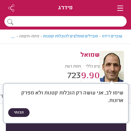
מידרג
...
עוברים דירה
>
מובילים מומלצים להובלות קטנות
>
פתח-תקווה - גבעת שמוא
שמואל
ציון כללי
חוות דעת
723
9.90
שימו לב, אני עושה רק הובלות קטנות ולא מפרק
חוות דעת
מחירים
ממוצע
גלרי
ארונות.
הבנתי
חוות דעת לפי:
הכל
(
723
)
הכי נפוצים
סוג ההובלה
שירותים נוספים