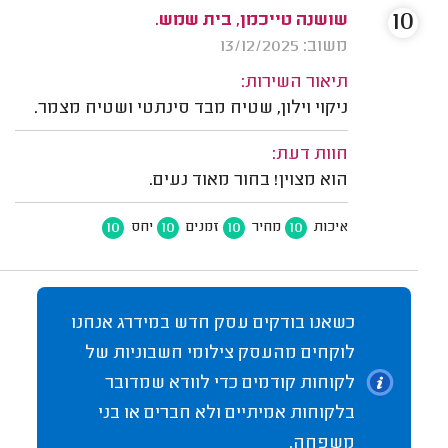
10
שושנה טייכמן, בית שמש.
משוב: 13/12/2025
תיאור השירות:
ניקוי וילון, שטיח מבד סינתטי ושטיח מצמר.
חוות דעת:
הוא מצוין! בחור מאוד נעים.
10
10
10
10
איכות
מחיר
זמנים
יחס
כשאנו בודקים עסק חדש במידרג אנחנו
לוקחים מהעסק צילומי חשבוניות של
לקוחות קודמים כדי לוודא שמדובר
בלקוחות אמיתיים ולא חברים או בני
משפחה.