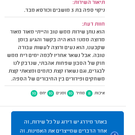
תיאור השירות:
ניקוי ספה בת 3 מושבים וכורסא מבד.
חוות דעת:
הוא נותן שירות ממש טוב והייתי מאוד מאוד
מרוצה ממנו! הוא היה בקשר והגיע בזמן
שקבענו, הוא נעים ורוצה לעשות עבודה
טובה. אבל נשאר אחריו לכמה ימים ריח ממש
חזק של הסבון שפחות אהבתי, שנדבק לנו
לבגדים, וגם נשארו קצת כתמים ומצאתי קצת
משחקים ופירורים בין החיבורים של הספה.
10
10
10
8
איכות
מחיר
זמנים
יחס
באתר מידרג יש דירוג על כל שירות, זה
אחד הדברים שמייצרים את האמינות. זה