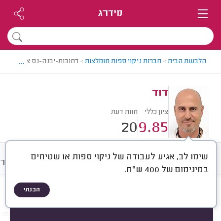
מידרג
...
הלבשת הבית
>
חברות ניקוי ספות מומלצות
>
רחובות-יבנה-נס ציונה > חבר
דוד
ציון כללי
חוות דעת
20
9.85
שימו לב, אגיע לעבודה של ניקוי ספות או שטיחים
חוות דעת
מחירים
ממוצע
גלרי
במינימום של 400 ש"ח.
הבנתי
חוות דעת לפי:
הכל
(
20
)
הכי נפוצים
מה ניקו?
סוג הספה
גודל הספ