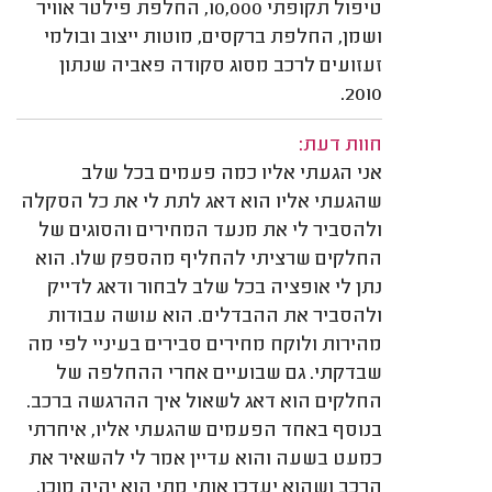
טיפול תקופתי 10,000, החלפת פילטר אוויר
ושמן, החלפת ברקסים, מוטות ייצוב ובולמי
זעזועים לרכב מסוג סקודה פאביה שנתון
2010.
חוות דעת:
אני הגעתי אליו כמה פעמים בכל שלב
שהגעתי אליו הוא דאג לתת לי את כל הסקלה
ולהסביר לי את מנעד המחירים והסוגים של
החלקים שרציתי להחליף מהספק שלו. הוא
נתן לי אופציה בכל שלב לבחור ודאג לדייק
ולהסביר את ההבדלים. הוא עושה עבודות
מהירות ולוקח מחירים סבירים בעיניי לפי מה
שבדקתי. גם שבועיים אחרי ההחלפה של
החלקים הוא דאג לשאול איך ההרגשה ברכב.
בנוסף באחד הפעמים שהגעתי אליו, איחרתי
כמעט בשעה והוא עדיין אמר לי להשאיר את
הרכב ושהוא יעדכן אותי מתי הוא יהיה מוכן.