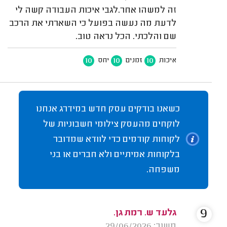
זה למשהו אחר.לגבי איכות העבודה קשה לי
לדעת מה נעשה בפועל כי השארתי את הרכב
שם והלכתי. הכל נראה טוב.
10
10
10
איכות
זמנים
יחס
כשאנו בודקים עסק חדש במידרג אנחנו
לוקחים מהעסק צילומי חשבוניות של
לקוחות קודמים כדי לוודא שמדובר
בלקוחות אמיתיים ולא חברים או בני
משפחה.
9
גלעד ש. רמת גן.
משוב: 29/06/2026