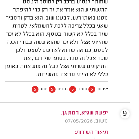
שמותר לנסוע ברכב רק למוסך ולטסט.
הרגשתי שהוא אמר את זה רק כדי להיפתר
ממנו באותו רגע. קבענו שוב, הוא בדק והסביר
שאני בכלל צריכה ללכת לחשמלאי, למרות
שזה בכלל לא קשור. בנוסף, הוא בכלל לא זכר
שהייתי אצלו ולא זכר שהוא עשה עבורי הכנה
לטסט, כנראה שהוא לא רשם לעצמו ולכן
שכח אבל זה מוזר. בסופו של דבר, את
התיקונים עשיתי אצל בעל מקצוע אחר. באופן
כללי לא הייתי מרוצה מהשירות.
5
5
5
5
איכות
מחיר
זמנים
יחס
9
יפעת שגיא, רמת גן.
משוב: 07/05/2026
תיאור השירות: