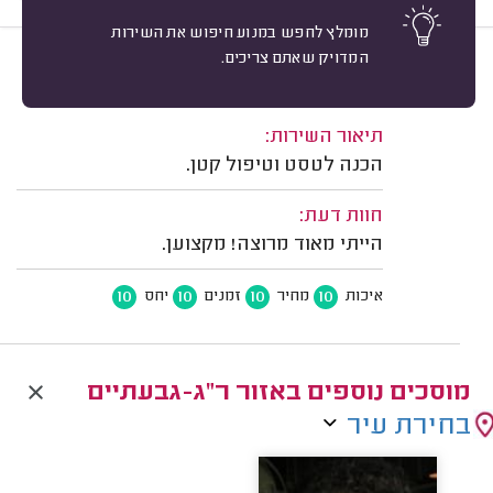
מומלץ לחפש במנוע חיפוש את השירות
המדויק שאתם צריכים.
10
נויה ח. רמת גן.
מיון
משוב: 30/07/2026
תיאור השירות:
הכנה לטסט וטיפול קטן.
חוות דעת:
הייתי מאוד מרוצה! מקצוען.
10
10
10
10
איכות
מחיר
זמנים
יחס
מוסכים נוספים באזור ר"ג-גבעתיים
בחירת עיר