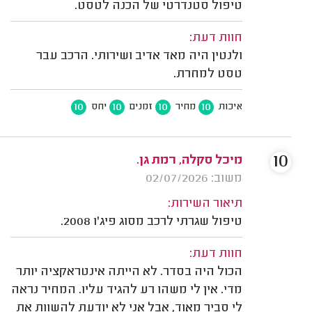
טיפול סטנדרטי של הכנה לטסט.
חוות דעת:
ולנטין היה מאד אדיב ושירותי. הרכב עבר
טסט למחרת.
10
10
10
10
איכות
מחיר
זמנים
יחס
10
מיכל סקלה, רמת גן.
משוב: 02/07/2026
תיאור השירות:
טיפול שגרתי לרכב מסוג פיג'ו 2008.
חוות דעת:
הכול היה בסדר. לא הייתה אינטראקציה יותר
מדי. אין לי משהו רע להגיד עליו. המחיר נראה
לי סביר מאוד, אבל אני לא יודעת להשוות את