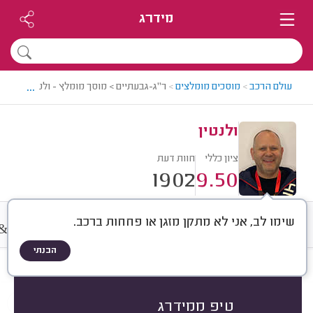
מידרג
...
עולם הרכב
>
מוסכים מומלצים
>
ר"ג-גבעתיים > מוסך מומלץ - ולנטין
ולנטין
ציון כללי
חוות דעת
1902
9.50
שימו לב, אני לא מתקן מזגן או פחחות ברכב.
&
חוות דעת
מחירים
ממוצע
A
הבנתי
חוות דעת לפי:
הכל
(
1902
)
הכי נפוצים
יצרן
מודל
במה טיפלו
טיפ ממידרג