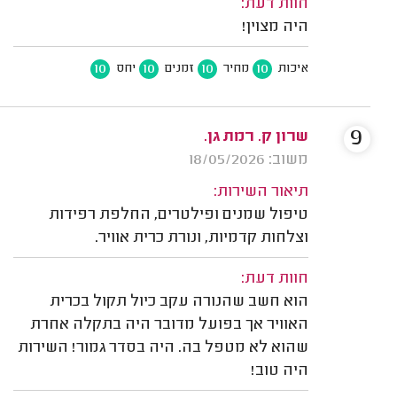
חוות דעת:
היה מצוין!
10
10
10
10
איכות
מחיר
זמנים
יחס
9
שרון ק. רמת גן.
משוב: 18/05/2026
תיאור השירות:
טיפול שמנים ופילטרים, החלפת רפידות
וצלחות קדמיות, ונורת כרית אוויר.
חוות דעת:
הוא חשב שהנורה עקב כיול תקול בכרית
האוויר אך בפועל מדובר היה בתקלה אחרת
שהוא לא מטפל בה. היה בסדר גמור! השירות
היה טוב!