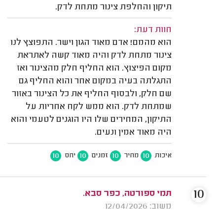
תיקון והחלפת צינור מתחת לדק.
חוות דעת:
הוא מהמם! אדם מאוד הגון וישר. התפוצץ לנו
צינור מתחת לדק והיה מאוד קשה לאתראת
מקום הפיצוץ. הוא החליף חלק מהצינור ואז
התגלתה בעיה במקום אחר והוא החליף גם
שם חלק, ולבסוף החליף את כל הצינור באזור
שמתחת לדק. הוא ממש לקח אחריות על
התיקון, המחירים שלו היו הוגנים לטעמי והוא
היה מאוד אמין ונעים.
10
10
10
10
איכות
מחיר
זמנים
יחס
10
תמי ספורטה, כפר סבא.
משוב: 12/04/2026