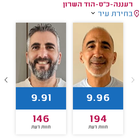
רעננה-כ"ס-הוד השרון
בחירת עיר
9.91
9.96
146
194
חוות דעת
חוות דעת