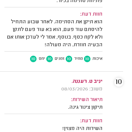
פתיחת סתימה בכיור.
חוות דעת:
הוא תיקן את הסתימה. לאחר שבוע התחיל
להיסתם עוד פעם, הוא בא עוד פעם לתקן
ולא לקח כסף. בנוסף, אמר לי לעדכן אותו אם
הבעיה חוזרת. היה מעולה!
10
10
10
10
איכות
מחיר
זמנים
יחס
10
יניב ט. רעננה.
משוב: 08/03/2026
תיאור השירות:
תיקון צינור גינה.
חוות דעת:
השירות היה מצוין!