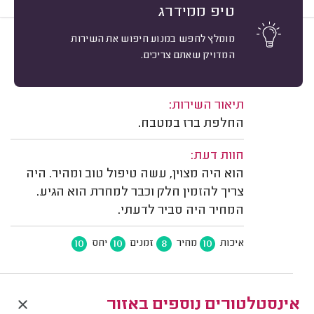
טיפ ממידרג
מומלץ לחפש במנוע חיפוש את השירות
9
עמית ברנר, רעננה.
מיון
המדויק שאתם צריכים.
אשרור: 03/08/2026
משוב: 18/01/2026
תיאור השירות:
החלפת ברז במטבח.
חוות דעת:
הוא היה מצוין, עשה טיפול טוב ומהיר. היה
צריך להזמין חלק וכבר למחרת הוא הגיע.
המחיר היה סביר לדעתי.
10
10
8
10
איכות
מחיר
זמנים
יחס
אינסטלטורים נוספים באזור