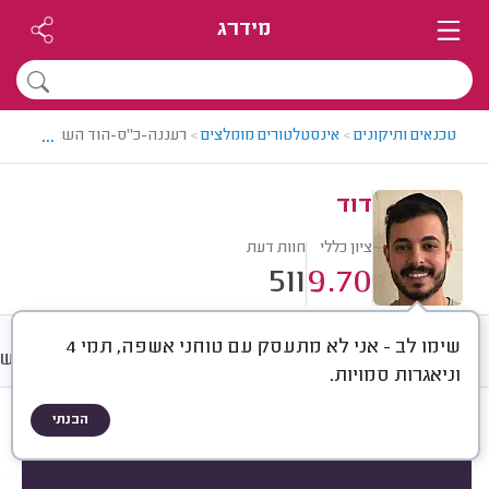
מידרג
...
טכנאים ותיקונים
>
אינסטלטורים מומלצים
>
רעננה-כ"ס-הוד השרון > אינסט
דוד
ציון כללי
חוות דעת
511
9.70
שימו לב - אני לא מתעסק עם טוחני אשפה, תמי 4
חוות דעת
מחירים
ממוצע
רישו
וניאגרות סמויות.
הבנתי
חוות דעת לפי:
הכל
(
511
)
הכי נפוצים
סוגי סתימות
אביזרי אינסטלציה