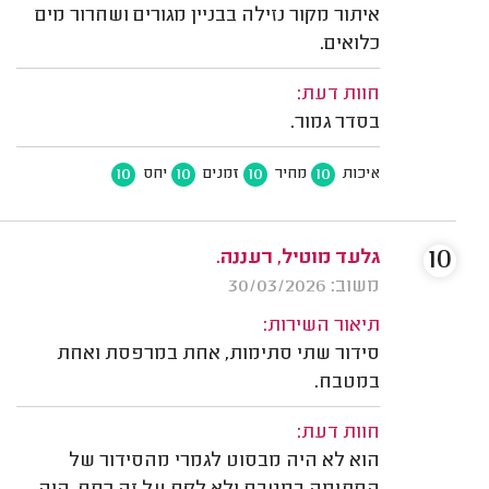
איתור מקור נזילה בבניין מגורים ושחרור מים
כלואים.
חוות דעת:
בסדר גמור.
10
10
10
10
איכות
מחיר
זמנים
יחס
10
גלעד מוטיל, רעננה.
משוב: 30/03/2026
תיאור השירות:
סידור שתי סתימות, אחת במרפסת ואחת
במטבח.
חוות דעת:
הוא לא היה מבסוט לגמרי מהסידור של