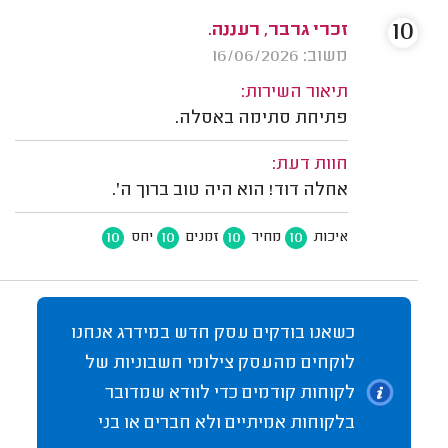
10
זכרי גרבר, רעננה.
משוב: 16/06/2026
תיאור השירות:
פתיחת סתימה באסלה.
חוות דעת:
אחלה דוד! הוא היה טוב ברוך ה'.
10
10
10
10
איכות
מחיר
זמנים
יחס
כשאנו בודקים עסק חדש במידרג אנחנו
לוקחים מהעסק צילומי חשבוניות של
לקוחות קודמים כדי לוודא שמדובר
בלקוחות אמיתיים ולא חברים או בני