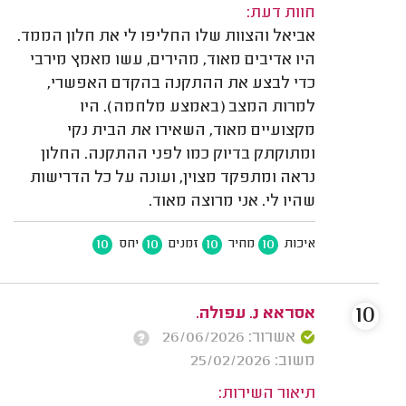
חוות דעת:
אביאל והצוות שלו החליפו לי את חלון הממד.
היו אדיבים מאוד, מהירים, עשו מאמץ מירבי
כדי לבצע את ההתקנה בהקדם האפשרי,
למרות המצב (באמצע מלחמה). היו
מקצועיים מאוד, השאירו את הבית נקי
ומתוקתק בדיוק כמו לפני ההתקנה. החלון
נראה ומתפקד מצוין, ועונה על כל הדרישות
שהיו לי. אני מרוצה מאוד.
10
10
10
10
איכות
מחיר
זמנים
יחס
10
אסראא נ. עפולה.
אשרור: 26/06/2026
משוב: 25/02/2026
תיאור השירות: