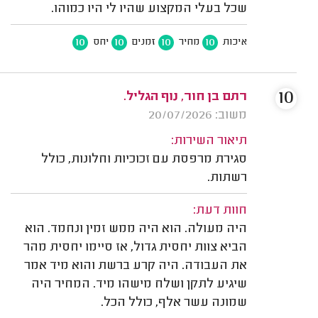
שכל בעלי המקצוע שהיו לי היו כמוהו.
10
10
10
10
איכות
מחיר
זמנים
יחס
10
רתם בן חור, נוף הגליל.
משוב: 20/07/2026
תיאור השירות:
סגירת מרפסת עם זכוכיות וחלונות, כולל
רשתות.
חוות דעת:
היה מעולה. הוא היה ממש זמין ונחמד. הוא
הביא צוות יחסית גדול, אז סיימו יחסית מהר
את העבודה. היה קרע ברשת והוא מיד אמר
שיגיע לתקן ושלח מישהו מיד. המחיר היה
שמונה עשר אלף, כולל הכל.