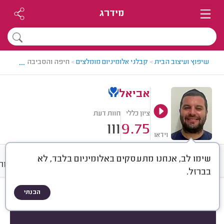
מידרג
...
שיפוץ ועיצוב הבית
>
קבלני אלומיניום מומלצים
>
חיפה והסביבה > קבלן אלו
אביאל
ציון כללי
חוות דעת
111
9.75
וידאו
שימו לב, אנחנו מתעסקים באלומיניום בלבד, לא
חוות דעת
ממוצע
גלריה
אודות
בברזל.
הבנתי
חוות דעת לפי:
הכל
(
111
)
הכי נפוצים
התקנת חלונות
סגירת מרפסות