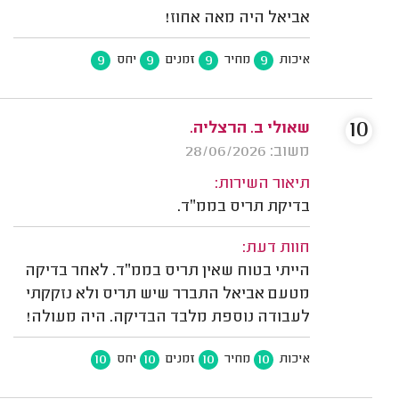
אביאל היה מאה אחוז!
9
9
9
9
איכות
מחיר
זמנים
יחס
10
שאולי ב. הרצליה.
משוב: 28/06/2026
תיאור השירות:
בדיקת תריס בממ״ד.
חוות דעת:
הייתי בטוח שאין תריס בממ״ד. לאחר בדיקה
מטעם אביאל התברר שיש תריס ולא נזקקתי
לעבודה נוספת מלבד הבדיקה. היה מעולה!
10
10
10
10
איכות
מחיר
זמנים
יחס