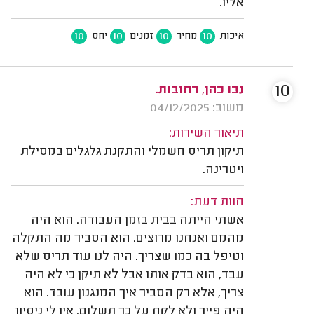
אליו.
10
10
10
10
איכות
מחיר
זמנים
יחס
10
נבו כהן, רחובות.
משוב: 04/12/2025
תיאור השירות:
תיקון תריס חשמלי והתקנת גלגלים במסילת
ויטרינה.
חוות דעת:
אשתי הייתה בבית בזמן העבודה. הוא היה
מהמם ואנחנו מרוצים. הוא הסביר מה התקלה
וטיפל בה כמו שצריך. היה לנו עוד תריס שלא
עבד, הוא בדק אותו אבל לא תיקן כי לא היה
צריך, אלא רק הסביר איך המנגנון עובד. הוא
היה פייר ולא לקח על כך תשלום. אין לי ניסיון