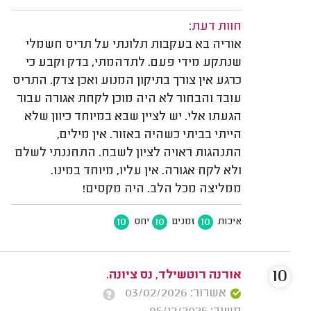
חוות דעת:
אוריה בא בעקבות תלונתי על תריס חשמלי
שנתקע מידי פעם. לתדהמתי, בדק וקבע כי
כרגע אין צורך בתיקון המנוע ואכן צדק. התריס
עובד והבחור לא היה מוכן לקחת אגורה עבור
הגעתו אלי. יש לציין שבא במיוחד כיוון שלא
הייתי בביתי כשהיה באזור. אין מילים,
התנהגות ראויה לציון לשבח. התחננתי לשלם
ולא לקח אגורה. אין עליו, מיוחד במינו.
ממליצה מכל הלב. היה מקסים!
10
10
10
איכות
זמנים
יחס
10
אורנה רוטשילד, נס ציונה.
אשרור: 03/02/2026