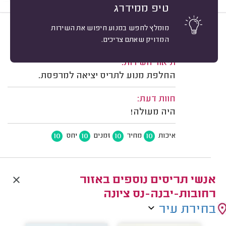
טיפ ממידרג
מומלץ לחפש במנוע חיפוש את השירות
10
משה נפתלי, רחובות.
מיון
המדויק שאתם צריכים.
משוב: 05/08/2026
תיאור השירות:
החלפת מנוע לתריס יציאה למרפסת.
חוות דעת:
היה מעולה!
10
10
10
10
איכות
מחיר
זמנים
יחס
אנשי תריסים נוספים באזור
רחובות-יבנה-נס ציונה
בחירת עיר