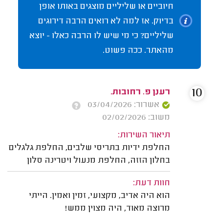
חיוביים או שליליים מוצגים באותו אופן
בדיוק. אז למה לא רואים הרבה דירוגים
שליליים? כי מי שיש לו הרבה כאלו - יוצא
מהאתר. ככה פשוט.
10
רענן פ. רחובות.
אשרור: 03/04/2026
משוב: 02/02/2026
תיאור השירות:
החלפת ידיות בתריסי שלבים, החלפת גלגלים
בחלון הזזה, החלפת מנעול ויטרינה סלון
חוות דעת:
הוא היה אדיב, מקצועי, זמין ואמין. הייתי
מרוצה מאוד, היה מצוין ממש!