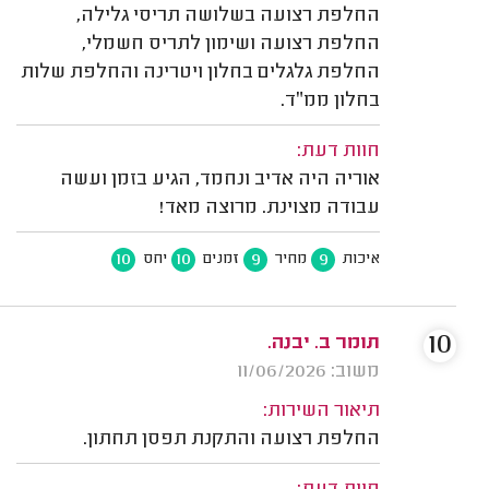
החלפת רצועה בשלושה תריסי גלילה,
החלפת רצועה ושימון לתריס חשמלי,
החלפת גלגלים בחלון ויטרינה והחלפת שלות
בחלון ממ״ד.
חוות דעת:
אוריה היה אדיב ונחמד, הגיע בזמן ועשה
עבודה מצוינת. מרוצה מאד!
10
10
9
9
איכות
מחיר
זמנים
יחס
10
תומר ב. יבנה.
משוב: 11/06/2026
תיאור השירות:
החלפת רצועה והתקנת תפסן תחתון.