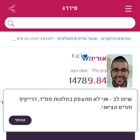
מידרג
...
טכנאים ותיקונים
>
אנשי תריסים מומלצים
>
רחובות-יבנה-נס ציונה > איש ת
)
(
12
אוריה
ציון כללי
חוות דעת
1478
9.84
שימו לב - אני לא מתעסק בחלונות ממ"ד, דרייקיפ
חוות דעת
מחירים
ממוצע
אודו
ותריס ונציאני.
הבנתי
חוות דעת לפי:
הכל
(
1478
)
הכי נפוצים
תיקון תריסים
תיקון חלונות
תיק