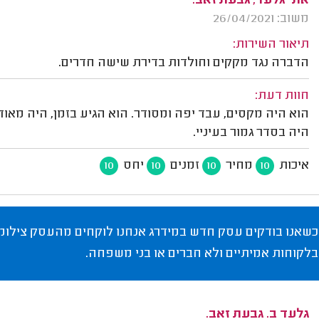
אתי גלעד, גבעת זאב.
משוב: 26/04/2021
תיאור השירות:
הדברה נגד מקקים וחולדות בדירת שישה חדרים.
חוות דעת:
הוא היה מקסים, עבד יפה ומסודר. הוא הגיע בזמן, היה מאו
היה בסדר גמור בעיניי.
איכות
מחיר
זמנים
יחס
10
10
10
10
כשאנו בודקים עסק חדש במידרג אנחנו לוקחים מהעסק צילומי
בלקוחות אמיתיים ולא חברים או בני משפחה.
גלעד ב. גבעת זאב.