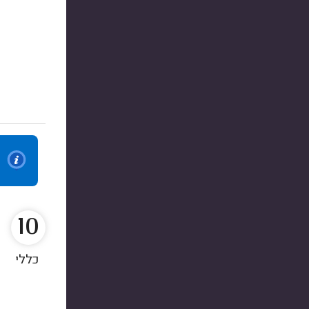
10
כללי