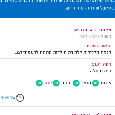
באתר מידרג יש דירוג על כל שירות, זה אחד הדברים שמייצרים
שמקבל שירות - נותן דירוג.
איתמר ב. גבעת זאב.
משוב: 03/11/2021
תיאור השירות:
הנחת מלכודות ללכידת חולדות מתחת לרעפים בגג.
חוות דעת:
היה מעולה!
איכות
מחיר
זמנים
יחס
10
10
10
10
גירסאות