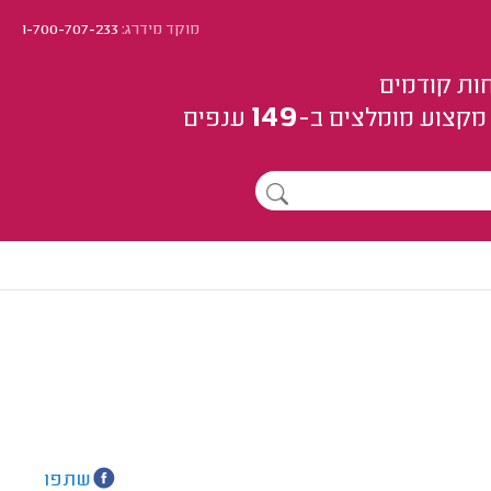
מוקד מידרג:
1-700-707-233
ות קודמים
149
מקצוע
מומלצים
ב-
ענפים
שתפו