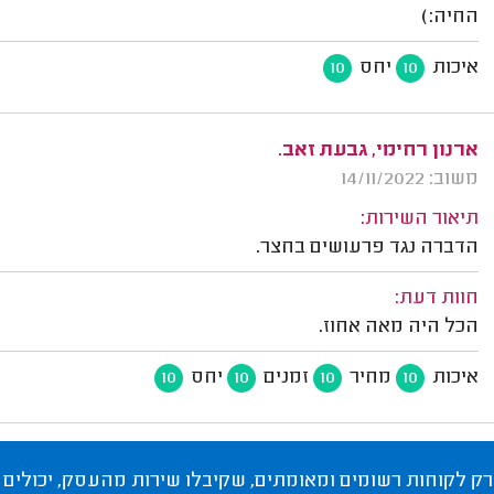
החיה:)
איכות
יחס
10
10
ארנון רחימי, גבעת זאב.
משוב: 14/11/2022
תיאור השירות:
הדברה נגד פרעושים בחצר.
חוות דעת:
הכל היה מאה אחוז.
איכות
מחיר
זמנים
יחס
10
10
10
10
רק לקוחות רשומים ומאומתים, שקיבלו שירות מהעסק, יכולים 