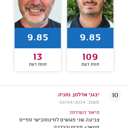
9.85
9.85
13
109
חוות דעת
חוות דעת
10
יבגני אדלמן, נתניה.
משוב: 03/04/2024
תיאור השירות:
צביעה שני פגושים למיטסובישי ספייס
סטאר+ פירוק והרכבה.