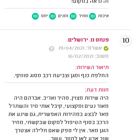
זה נראה במקום!
10
10
10
10
איכות
מחיר
זמנים
יחס
10
פנחס מ. ירושלים.
אשרור: 19/04/2021
משוב: 16/02/2021
תיאור השירות:
החלפת כנף ומגן וצביעת רכב מסוג סוזוקי.
חוות דעת:
היה שירות מצוין, מהיר ואדיב. אברהם היה
מאוד נעים ומקצועי, קיבל אותי מיד והשתדל
מאד לבצע במהירות האפשרית, גם שינע את
הרכב בסוף הטיפול למקום שבקשתי, מחיר
הוגן מאד. אין לי ספק שאם חלילה אצטרך
שוב אדע לאן לחזור. עשר.