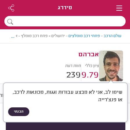
מידרג
...
עולם הרכב
>
פחחי רכב מומלצים
>
ירושלים > פחח רכב מומלץ - אברהם
אברהם
ציון כללי
חוות דעת
239
9.79
שימו לב, אני לא מבצע עבודות זגגות, מכונאות לרכב,
חוות דעת
ממוצע
גלריה
אודות
או פנצ'רייה
הבנתי
חוות דעת לפי:
הכל
(
239
)
לפי חלק ברכב
לפי תיקון