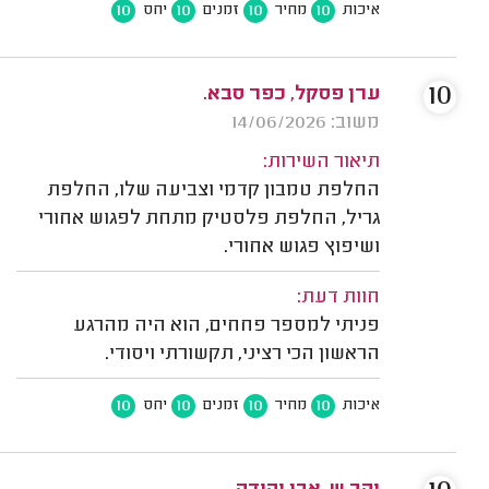
10
10
10
10
איכות
מחיר
זמנים
יחס
10
ערן פסקל, כפר סבא.
משוב: 14/06/2026
תיאור השירות:
החלפת טמבון קדמי וצביעה שלו, החלפת
גריל, החלפת פלסטיק מתחת לפגוש אחורי
ושיפוץ פגוש אחורי.
חוות דעת:
פניתי למספר פחחים, הוא היה מהרגע
הראשון הכי רציני, תקשורתי ויסודי.
10
10
10
10
איכות
מחיר
זמנים
יחס