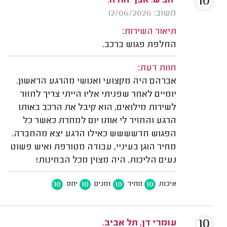
10
יהב ש. אבן יהודה.
משוב: 12/06/2026
תיאור השירות:
החלפת פגוש ברכב.
חוות דעת:
אברהם היה מקצועי ואנושי מהרגע הראשון.
יומיים לאחר שפניתי אליו הייתי צריך לחזור
לשירות מילואים, הוא קיבל את הרכב באותו
הרגע והחזיר לי אותו יום למחרת כאשר כל
הפגוש חדשששש כאילו הרגע יצא מהחברה.
מחיר הוגן בעיניי, עבודה מטורפת ואיש פשוט
נעים הליכות. היה מצוין מכל הבחינות!
10
10
10
10
איכות
מחיר
זמנים
יחס
10
עומרי דן, תל אביב.