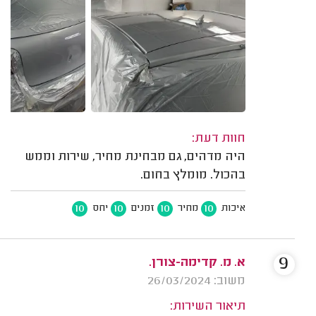
חוות דעת:
היה מדהים, גם מבחינת מחיר, שירות וממש
בהכול. מומלץ בחום.
10
10
10
10
איכות
מחיר
זמנים
יחס
9
א. מ. קדימה-צורן.
משוב: 26/03/2024
תיאור השירות: