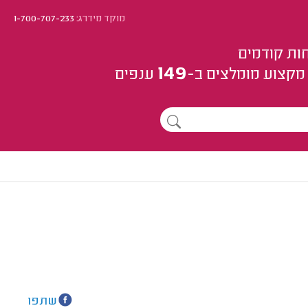
מוקד מידרג:
1-700-707-233
ות קודמים
149
מקצוע
מומלצים
ב-
ענפים
שתפו