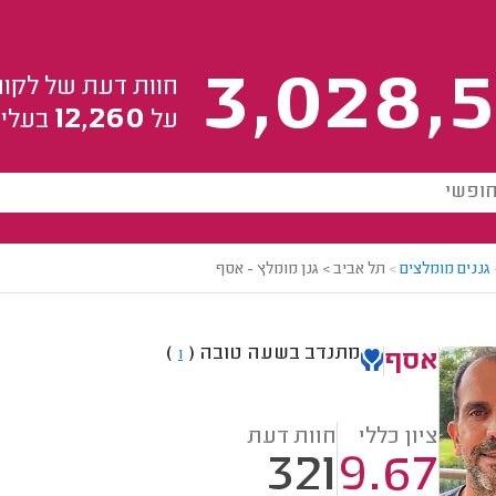
3,028,5
חוות דעת של לקוח
12,260
על
בעלי 
גננים מומלצים
>
תל אביב > גנן מומלץ - אסף
מתנדב בשעה טובה
(
)
1
אסף
ציון כללי
חוות דעת
321
9.67