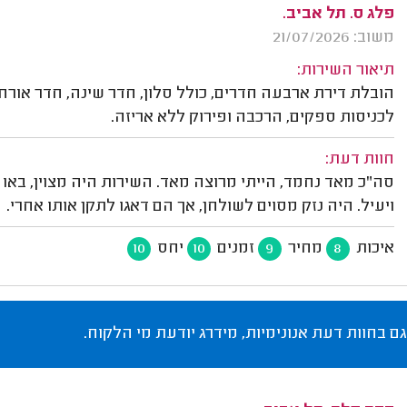
פלג ס. תל אביב.
משוב: 21/07/2026
תיאור השירות:
הובלת דירת ארבעה חדרים, כולל סלון, חדר שינה, חדר אורח
לכניסות ספקים, הרכבה ופירוק ללא אריזה.
חוות דעת:
סה"כ מאד נחמד, הייתי מרוצה מאד. השירות היה מצוין, באו 
ויעיל. היה נזק מסוים לשולחן, אך הם דאגו לתקן אותו אחרי.
איכות
מחיר
זמנים
יחס
10
10
9
8
גם בחוות דעת אנונימיות, מידרג יודעת מי הלקוח.