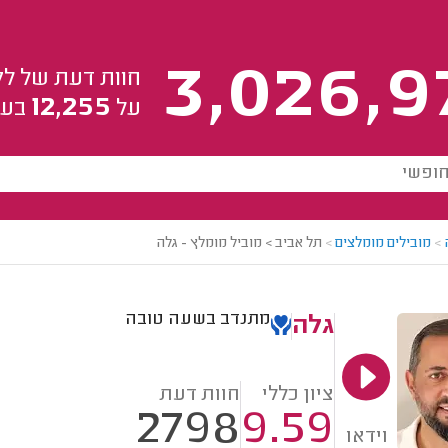
3,026,9
חוות דעת של לק
12,255
על
בעל
>
מובילים מומלצים
>
תל אביב > מוביל מומלץ - גלה
מתנדב בשעה טובה
גלה
ציון כללי
חוות דעת
2798
9.59
וידאו