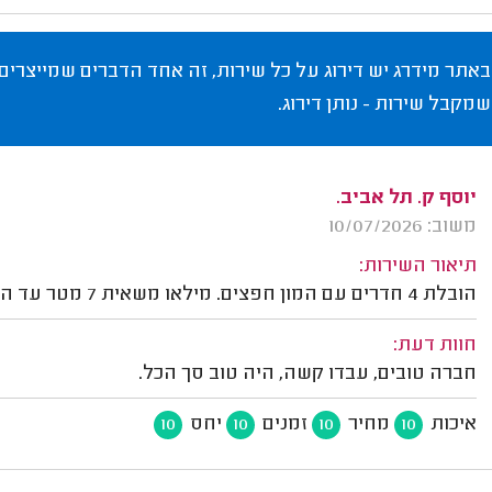
באתר מידרג יש דירוג על כל שירות, זה אחד הדברים שמייצרים
שמקבל שירות - נותן דירוג.
יוסף ק. תל אביב.
משוב: 10/07/2026
תיאור השירות:
הובלת 4 חדרים עם המון חפצים. מילאו משאית 7 מטר עד הסוף. לקח בסביבות 6 שעות לצאת מהדירה. עבדו עם מנוף.
חוות דעת:
חברה טובים, עבדו קשה, היה טוב סך הכל.
איכות
מחיר
זמנים
יחס
10
10
10
10