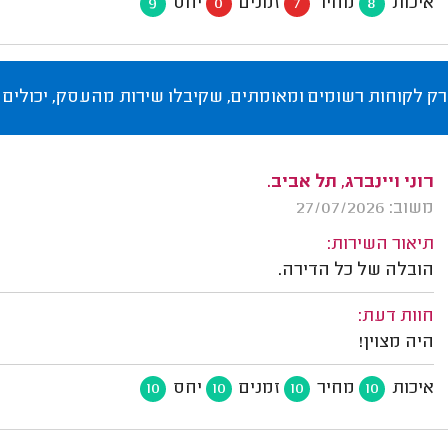
איכות
מחיר
זמנים
יחס
9
0
7
8
רק לקוחות רשומים ומאומתים, שקיבלו שירות מהעסק, יכולים 
רוני ויינברג, תל אביב.
משוב: 27/07/2026
תיאור השירות:
הובלה של כל הדירה.
חוות דעת:
היה מצוין!
איכות
מחיר
זמנים
יחס
10
10
10
10