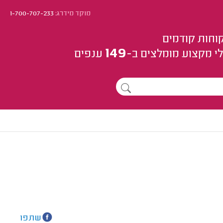
מוקד מידרג:
1-700-707-233
וחות קודמים
149
י מקצוע
מומלצים
ב-
ענפים
שתפו